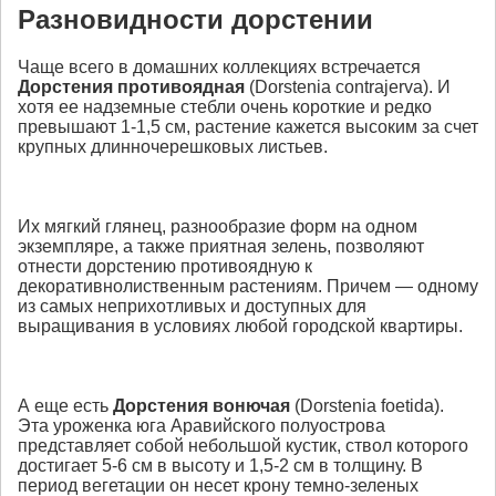
Разновидности дорстении
Чаще всего в домашних коллекциях встречается
Дорстения противоядная
(Dorstenia contrajerva). И
хотя ее надземные стебли очень короткие и редко
превышают 1-1,5 см, растение кажется высоким за счет
крупных длинночерешковых листьев.
Их мягкий глянец, разнообразие форм на одном
экземпляре, а также приятная зелень, позволяют
отнести дорстению противоядную к
декоративнолиственным растениям. Причем — одному
из самых неприхотливых и доступных для
выращивания в условиях любой городской квартиры.
А еще есть
Дорстения вонючая
(Dorstenia foetida).
Эта уроженка юга Аравийского полуострова
представляет собой небольшой кустик, ствол которого
достигает 5-6 см в высоту и 1,5-2 см в толщину. В
период вегетации он несет крону темно-зеленых