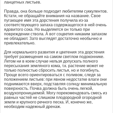
ланцетных листьев.
Правда, она больше подходит любителям суккулентов.
Кстати, не обращайте внимания на название. Свое
пугающее имя эта дорстения получила из-за
соответствующего запаха содержащегося в ней очень
ядовитого сока. Но выделяется он только при
повреждении ствола. А вот соцветия никаким запахом
не обладают. Зато выглядят достаточно необычно и
привлекательно.
Для нормального развития и цветения эта дорстения
требует размещения на самом светлом подоконнике.
Летом ни в коем случае нельзя допускать полного
пересыхания земляного кома, т.к. растение может не
только полностью сбросить листья, но и погибнуть.
Проще всего ориентироваться с поливом, следя за
положением листьев: при явном недостатке влаги они
поднимаются вверх, подставляя солнцу минимальную
поверхность. Почва должна быть очень легкой,
воздухопроницаемой. Могу порекомендовать смесь из
равных частей не слишком плодородной огородной
земли и крупного речного песка. И, конечно же,
необходим надежный дренаж.