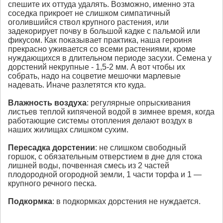
спешите их оттуда удалять. Возможно, именно эта
соседка прикроет не слишком симпатичный
оголившийся ствол крупного растения, или
задекорирует почву в большой кадке с пальмой или
фикусом. Как показывает практика, наша героиня
прекрасно уживается со всеми растениями, кроме
нуждающихся в длительном периоде засухи. Семена у
дорстений некрупные - 1,5-2 мм. А вот чтобы их
собрать, надо на соцветие мешочки марлевые
надевать. Иначе разлетятся кто куда.
Влажность воздуха
: регулярные опрыскивания
листьев теплой кипяченой водой в зимнее время, когда
работающие системы отопления делают воздух в
наших жилищах слишком сухим.
Пересадка
дорстении
: не слишком свободный
горшок, с обязательным отверстием в дне для стока
лишней воды, почвенная смесь из 2 частей
плодородной огородной земли, 1 части торфа и 1 —
крупного речного песка.
Подкормка
: в подкормках дорстения не нуждается.