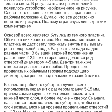
тепла и света. В результате этих размышлений
появилось устройство, изображенное на рисунке.
Слева – его основные компоненты, справа оно в
рабочем положении. Думаю, что все достаточно
понятно из рисунка. Поэтому ограничусь лишь кратким
комментарием.
Основой всего является бутылка из темного пластика.
Обычно в них хранят пиво. Использование темного
пластика не даст свету проникать внутрь и вызывать
рост водорослей в воде. Разрезать ее надо на две
равные части. В бывшей верхней половинке на
расстоянии 2-2,5 см от горловины делается ряд
отверстий диаметром 4-5 мм. Два-три таких же
отверстия делаются и в пробке. Проще всего
проделать их обычным гвоздем подходящего
диаметра, нагрев его над пламенем газовой плиты.
В качестве рабочего субстрата лучше всего
использовать керамзит с размером гранул 5-15 мм,
причем самые крупные желательно поместить в
нижней части слоя, а более мелкие – сверху. Сначала
насыпается такое количество субстрата, чтобы его
слой возвышался над уровнем проделанных отверстий
на 2-3 см. На него устанавливается подготовленный