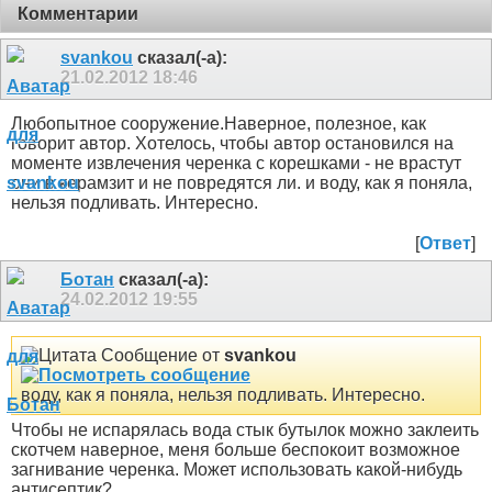
Комментарии
svankou
сказал(-а):
21.02.2012
18:46
Любопытное сооружение.Наверное, полезное, как
говорит автор. Хотелось, чтобы автор остановился на
моменте извлечения черенка с корешками - не врастут
они в керамзит и не повредятся ли. и воду, как я поняла,
нельзя подливать. Интересно.
[
Ответ
]
Ботан
сказал(-а):
24.02.2012
19:55
Сообщение от
svankou
воду, как я поняла, нельзя подливать. Интересно.
Чтобы не испарялась вода стык бутылок можно заклеить
скотчем наверное, меня больше беспокоит возможное
загнивание черенка. Может использовать какой-нибудь
антисептик?