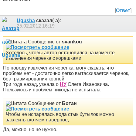
[
Ответ
]
Ugusha
сказал(-а):
25.02.2012
16:19
Сообщение от
svankou
Хотелось, чтобы автор остановился на моменте
извлечения черенка с корешками
По поводу извлечения черенка, могу сказать, что
проблем нет - достаточно легко вытаскивается черенок,
без травмирования корней.
Три года назад, узнала о
НУ
Олега Ивановича.
Пользуюсь и проблем никогда не испытала
Сообщение от
Ботан
Чтобы не испарялась вода стык бутылок можно
заклеить скотчем наверное,
Да, можно, но не нужно.