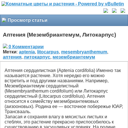
Просмотр статьи
Аптения (Мезембриантемум, Литокарпус)
0 Комментарии
Метки
:
aptenia
,
litocarpus
,
mesembryanthemum
,
аптения
,
литокарпус
,
мезембриантемум
Аптения сердцелистная (Aptenia cordifolia) Именно так
называется растение. Хотя нередко его можно
встретить и под другими названиями. Например,
Мезембриантемум сердцелистный
(Mesembryanthemum cordifolium) или Литокарпус
сердцелистный (Litocarpus cordifolius). Аптения
относится к семейству мезембриантемовых
(аизооновых). Родина ее — восточное побережье ЮАР,
Трансвааль.
Запасая и сохраняя влагу в мясистых листьях и
стеблях, это растение прекрасно приспособилось к
существованию в засушливых условиях. На родине