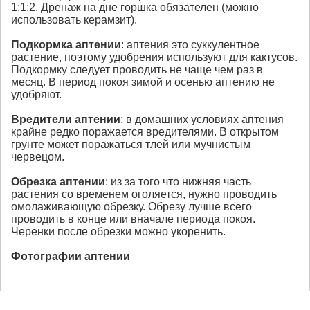
1:1:2. Дренаж на дне горшка обязателен (можно
использовать керамзит).
Подкормка
аптении
: аптения это суккулентное
растение, поэтому удобрения используют для кактусов.
Подкормку следует проводить не чаще чем раз в
месяц. В период покоя зимой и осенью аптению не
удобряют.
Вредители
аптении
: в домашних условиях аптения
крайне редко поражается вредителями. В открытом
грунте может поражаться тлей или мучнистым
червецом.
Обрезка
аптении
: из за того что нижняя часть
растения со временем оголяется, нужно проводить
омолаживающую обрезку. Обрезу лучше всего
проводить в конце или вначале периода покоя.
Черенки после обрезки можно укоренить.
Фотографии
аптении