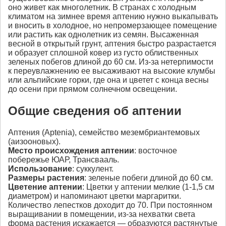
оно живет как многолетник. В странах с холодным
климатом на зимнее время аптению нужно выкапывать
и вносить в холодное, но непромерзающее помещение
или растить как однолетник из семян. Высаженная
весной в открытый грунт, аптения быстро разрастается
и образует сплошной ковер из густо облиственных
зеленых побегов длиной до 60 см. Из-за нетерпимости
к переувлажнению ее высаживают на высокие клумбы
или альпийские горки, где она и цветет с конца весны
до осени при прямом солнечном освещении.
Общие сведения об аптении
Аптения (Aptenia), семейство мезембриантемовых
(аизооновых).
Место происхождения
аптении
: восточное
побережье ЮАР, Трансвааль.
Использование
: суккулент.
Размеры растения
: зеленые побеги длиной до 60 см.
Цветение
аптении
: Цветки у аптении мелкие (1-1,5 см
диаметром) и напоминают цветки маргаритки.
Количество лепестков доходит до 70. При постоянном
выращивании в помещении, из-за нехватки света
форма растения искажается — образуются растянутые