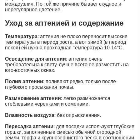
междоузлия. По той же причине бывает скудное и
нерегулярное цветение.
Уход за
аптенией и
содержание
Температура
: аптения не плохо переносит высокие
температуры в период роста, а вот зимой (в период
покоя) ей нужна прохладная температура 10-14°С.
Освещение
для
аптении
: аптения очень
требовательна к свету, лучше всего ее разместить на
юго-восточных окнах.
Полив
аптении
: поливают редко, только после
глубокого просыхания почвы.
Размножение
аптении
: легко размножается
стеблевыми черенками и семенами.
Влажность воздуха
: без опрыскивания.
Пересадка
аптении
: для посадки используют глубокие
горшки, заполненные смесью обычной огородной
земли, торфа и крупнозернистого песка в соотношении