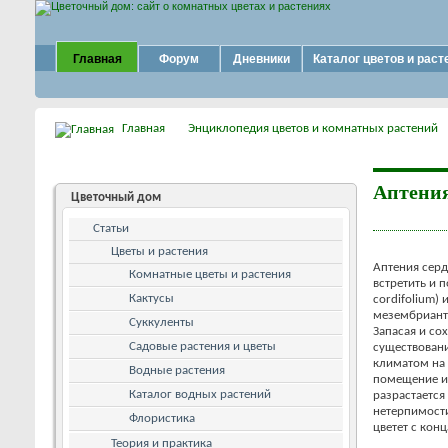
Главная
Форум
Дневники
Каталог цветов и раст
Главная
Энциклопедия цветов и комнатных растений
Аптения
Цветочный дом
Статьи
Цветы и растения
Аптения серд
Комнатные цветы и растения
встретить и
Кактусы
cordifolium) 
мезембрианте
Суккуленты
Запасая и со
Садовые растения и цветы
существовани
климатом на 
Водные растения
помещение ил
Каталог водных растений
разрастается
нетерпимости
Флористика
цветет с кон
Теория и практика