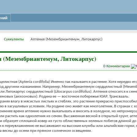
ений
Суккуленты
Аптения (Мезембриантемум, Литокарпус)
 (Мезембриантемум, Литокарпус)
0
Комментарии
целистная (Aptenia cordifolia) Именно так называется растение. Хотя нередко е
 под другими названиями. Например, Мезембриантемум сердцелистный (Mese
или Литокарпус сердцелистный (Litocarpus cordifolius). Аптения относится к сем
мовых (аизооновых). Родина ее — восточное побережье ЮАР, Трансвааль.
храняя влагу в мясистых листьях и стеблях, это растение прекрасно приспособи
ю в засушливых условиях. На родине оно живет как многолетник. В странах с
зимнее время аптению нужно выкапывать и вносить в холодное, но непромер
и растить как однолетник из семян. Высаженная весной в открытый грунт, апт
 и образует сплошной ковер из густо облиственных зеленых побегов длиной до 
 к переувлажнению ее высаживают на высокие клумбы или альпийские горки, г
ца весны до осени при прямом солнечном освещении.