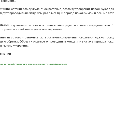
 керамзит).
птении
: аптения это суккулентное растение, поэтому удобрения используют для
едует проводить не чаще чем раз в месяц. В период покоя зимой и осенью апт
птении
: в домашних условиях аптения крайне редко поражается вредителями. 
 поражаться тлей или мучнистым червецом.
ении
: из за того что нижняя часть растения со временем оголяется, нужно прово
ю обрезку. Обрезу лучше всего проводить в конце или вначале периода поко
и можно укоренить.
аптении
ocarpus
,
mesembryanthemum
,
аптения
,
литокарпус
,
мезембриантемум