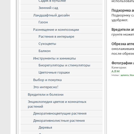
Садик в бутылке
использовать
Зимний сад
Подкормка
а
Ландшафтный дизайн
Подкормку сл
удобряют.
Газон
Размещение и композиции
Вредители
а
грунте может
Растения в интерьере
Сухоцветы
Обрезка
апт
омолаживающу
Балкон
после обрезк
Инструменты и химикаты
Фотографии
Биорегуляторы и стимуляторы
Категории:
А
Л
М
Цветочные горшки
Метки :
aptenia
,
lit
Выбор и покупка
Это интересно!
Вредители и болезни
Энциклопедия цветов и комнатных
растений
Декоративноцветущие растения
Декоративнолистные растения
Деревья