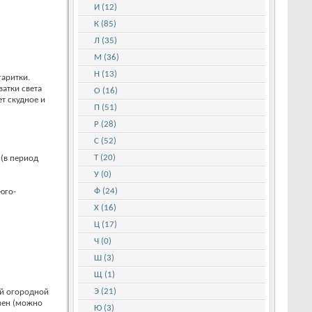
И (12)
К (85)
Л (35)
М (36)
Н (13)
гаритки.
атки света
О (16)
т скудное и
П (51)
Р (28)
С (52)
Т (20)
 (в период
У (0)
Ф (24)
 юго-
Х (16)
Ц (17)
Ч (0)
Ш (3)
Щ (1)
Э (21)
ой огородной
елен (можно
Ю (3)