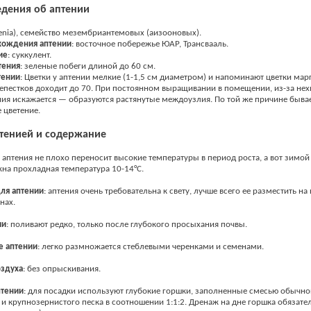
дения об аптении
enia), семейство мезембриантемовых (аизооновых).
хождения
аптении
: восточное побережье ЮАР, Трансвааль.
ие
: суккулент.
тения
: зеленые побеги длиной до 60 см.
тении
: Цветки у аптении мелкие (1-1,5 см диаметром) и напоминают цветки мар
епестков доходит до 70. При постоянном выращивании в помещении, из-за нехв
ия искажается — образуются растянутые междоузлия. По той же причине бывае
 цветение.
тенией и
содержание
: аптения не плохо переносит высокие температуры в период роста, а вот зимой
жна прохладная температура 10-14°С.
ля
аптении
: аптения очень требовательна к свету, лучше всего ее разместить на
нах.
ии
: поливают редко, только после глубокого просыхания почвы.
ие
аптении
: легко размножается стеблевыми черенками и семенами.
оздуха
: без опрыскивания.
птении
: для посадки используют глубокие горшки, заполненные смесью обычн
 и крупнозернистого песка в соотношении 1:1:2. Дренаж на дне горшка обязат