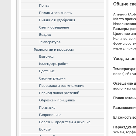
Общие све
Почва
Полив и влажность
Аптения (Apt
Место проис
Питание и удобрения
Использован
Свет и освещение
Размеры рас
Цветение
ап
Воздух
Количество л
Температура
форма растен
нерегулярное
Технологии и процессы
Выгонка
Уход за
ап
Календарь работ
Температура
Цветение
покоя) ей ну
Своими руками
Освещение
д
Пересадка и размножение
восточных ок
Период покоя растений
Полив
аптен
Обрезка и прищипка
Прививка
Размножен
Гидропоника
Влажность в
Болезни, вредители и лечение
Пересадка
а
Бонсай
земли, торфа