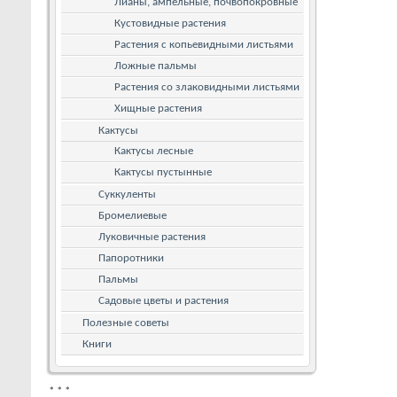
Лианы, ампельные, почвопокровные
Кустовидные растения
Растения с копьевидными листьями
Ложные пальмы
Растения со злаковидными листьями
Хищные растения
Кактусы
Кактусы лесные
Кактусы пустынные
Суккуленты
Бромелиевые
Луковичные растения
Папоротники
Пальмы
Садовые цветы и растения
Полезные советы
Книги
*
*
*