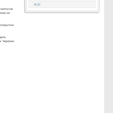
Я (2)
 кактусов.
ению не
В открытом
дить
я. Черенки