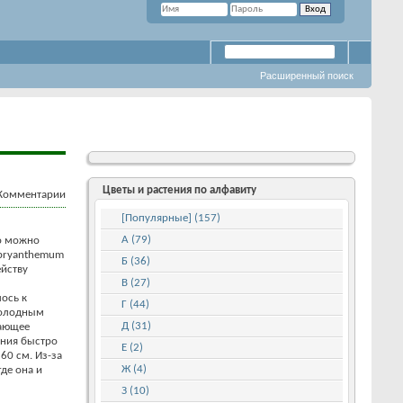
Расширенный поиск
Цветы и растения по алфавиту
[Популярные] (157)
А (79)
го можно
mbryanthemum
Б (36)
ейству
В (27)
лось к
Г (44)
 холодным
Д (31)
зающее
ения быстро
Е (2)
60 см. Из-за
Ж (4)
де она и
З (10)