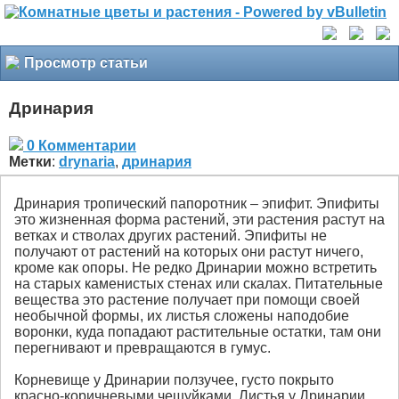
Просмотр статьи
Дринария
0 Комментарии
Метки
:
drynaria
,
дринария
Дринария тропический папоротник – эпифит. Эпифиты
это жизненная форма растений, эти растения растут на
ветках и стволах других растений. Эпифиты не
получают от растений на которых они растут ничего,
кроме как опоры. Не редко Дринарии можно встретить
на старых каменистых стенах или скалах. Питательные
вещества это растение получает при помощи своей
необычной формы, их листья сложены наподобие
воронки, куда попадают растительные остатки, там они
перегнивают и превращаются в гумус.
Корневище у Дринарии ползучее, густо покрыто
красно-коричневыми чешуйками. Листья у Дринарии