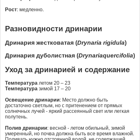
Рост
: медленно.
Разновидности дринарии
Дринария жестковатая (
Drynaria rigidula
)
Дринария дуболистная (
Drynaria
quercifolia
)
Уход за дринарией и содержание
Температура
летом 20 – 23
Температура
зимой 17 – 20
Освещение
дринарии
: Место должно быть
достаточно светлым, но с притенением от прямых
солнечных лучей - яркий рассеянный свет или легкая
полутень.
Полив
дринарии
: весной - летом обильный, зимой
умеренный, но почва должна быть все время влажной.
Поливать нужно отстоянной водой, не содержащей