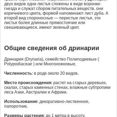
двух видов одни листья сложены в виде воронки-
гнезда и служат сбором питательных веществ, они
коричневого цвета, формой напоминают лист дуба. А
второй вид спороносные — перистые листья, эти
листья более длинные прямостоячие или
свешивающиеся, имеют зеленый цвет.
Общие сведения об дринарии
Дринария (Drynaria), семейство Полиподиевые (
Polypodiaceae ) или Многоножковые.
Численность
: в роде около 20 видов.
Место происхождения
: растет на старых деревьях,
скалах, старых каменных стенах, влажные субтропики
леса Азии, Австралии и Африки.
Использование
: декоративно-лиственное,
папоротник.
Размеры растения
: до 1 метра в высоту.