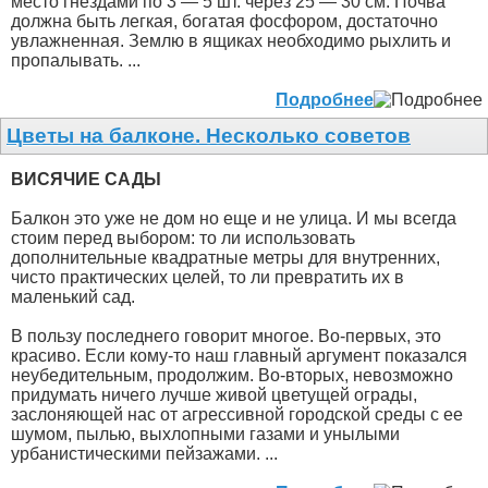
место гнездами по 3 — 5 шт. через 25 — 30 см. Почва
должна быть легкая, богатая фосфором, достаточно
увлажненная. Землю в ящиках необходимо рыхлить и
пропалывать. ...
Подробнее
Цветы на балконе. Несколько советов
ВИСЯЧИЕ САДЫ
Балкон это уже не дом но еще и не улица. И мы всегда
стоим перед выбором: то ли использовать
дополнительные квадратные метры для внутренних,
чисто практических целей, то ли превратить их в
маленький сад.
В пользу последнего говорит многое. Во-первых, это
красиво. Если кому-то наш главный аргумент показался
неубедительным, продолжим. Во-вторых, невозможно
придумать ничего лучше живой цветущей ограды,
заслоняющей нас от агрессивной городской среды с ее
шумом, пылью, выхлопными газами и унылыми
урбанистическими пейзажами. ...