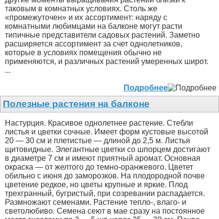
таковым в комнатных условиях. Столь же
«промежуточен» и их ассортимент: наряду с
комнатными любимцами на балконе могут расти
типичные представители садовых растений. Заметно
расширяется ассортимент за счет однолетников,
которые в условиях помещения обычно не
применяются, и различных растений умеренных широт.
...
Подробнее
Полезные растения на балконе
Настурция. Красивое однолетнее растение. Стебли
листья и цветки сочные. Имеет форм кустовые высотой
20 — 30 см и плетистые — длиной до 2,5 м. Листья
щитовидные. Элегантные цветки со шпорцем достигают
в диаметре 7 см и имеют приятный аромат. Основная
окраска — от желтого до темно-оранжевого. Цветет
обильно с июня до заморозков. На плодородной почве
цветение редкое, но цветы крупные и яркие. Плод
трехгранный, бугристый, при созревании распадается.
Размножают семенами. Растение тепло-, влаго- и
светолюбиво. Семена сеют в мае сразу на постоянное