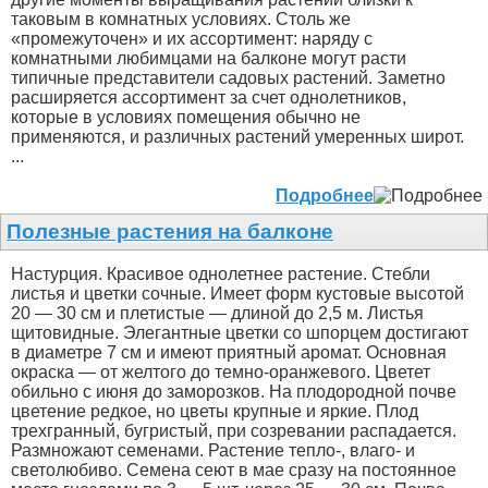
таковым в комнатных условиях. Столь же
«промежуточен» и их ассортимент: наряду с
комнатными любимцами на балконе могут расти
типичные представители садовых растений. Заметно
расширяется ассортимент за счет однолетников,
которые в условиях помещения обычно не
применяются, и различных растений умеренных широт.
...
Подробнее
Полезные растения на балконе
Настурция. Красивое однолетнее растение. Стебли
листья и цветки сочные. Имеет форм кустовые высотой
20 — 30 см и плетистые — длиной до 2,5 м. Листья
щитовидные. Элегантные цветки со шпорцем достигают
в диаметре 7 см и имеют приятный аромат. Основная
окраска — от желтого до темно-оранжевого. Цветет
обильно с июня до заморозков. На плодородной почве
цветение редкое, но цветы крупные и яркие. Плод
трехгранный, бугристый, при созревании распадается.
Размножают семенами. Растение тепло-, влаго- и
светолюбиво. Семена сеют в мае сразу на постоянное