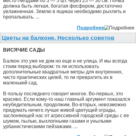
место гнездами по 3 — 5 шт. через 25 — 30 см. Почва
должна быть легкая, богатая фосфором, достаточно
увлажненная. Землю в ящиках необходимо рыхлить и
пропалывать. ...
Подробнее
Цветы на балконе. Несколько советов
ВИСЯЧИЕ САДЫ
Балкон это уже не дом но еще и не улица. И мы всегда
стоим перед выбором: то ли использовать
дополнительные квадратные метры для внутренних,
чисто практических целей, то ли превратить их в
маленький сад.
В пользу последнего говорит многое. Во-первых, это
красиво. Если кому-то наш главный аргумент показался
неубедительным, продолжим. Во-вторых, невозможно
придумать ничего лучше живой цветущей ограды,
заслоняющей нас от агрессивной городской среды с ее
шумом, пылью, выхлопными газами и унылыми
урбанистическими пейзажами. ...