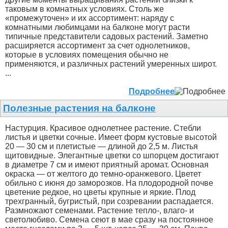
таковым в комнатных условиях. Столь же
«промежуточен» и их ассортимент: наряду с
комнатными любимцами на балконе могут расти
типичные представители садовых растений. Заметно
расширяется ассортимент за счет однолетников,
которые в условиях помещения обычно не
применяются, и различных растений умеренных широт.
...
Подробнее
Полезные растения на балконе
Настурция. Красивое однолетнее растение. Стебли
листья и цветки сочные. Имеет форм кустовые высотой
20 — 30 см и плетистые — длиной до 2,5 м. Листья
щитовидные. Элегантные цветки со шпорцем достигают
в диаметре 7 см и имеют приятный аромат. Основная
окраска — от желтого до темно-оранжевого. Цветет
обильно с июня до заморозков. На плодородной почве
цветение редкое, но цветы крупные и яркие. Плод
трехгранный, бугристый, при созревании распадается.
Размножают семенами. Растение тепло-, влаго- и
светолюбиво. Семена сеют в мае сразу на постоянное