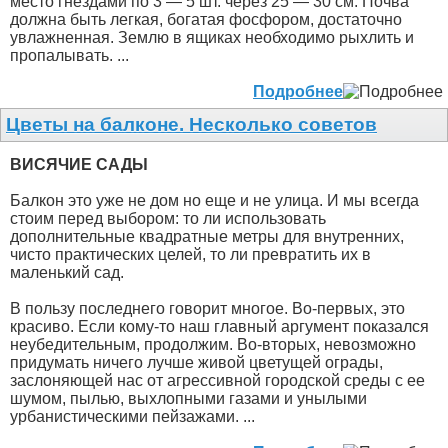
место гнездами по 3 — 5 шт. через 25 — 30 см. Почва
должна быть легкая, богатая фосфором, достаточно
увлажненная. Землю в ящиках необходимо рыхлить и
пропалывать. ...
Подробнее
Цветы на балконе. Несколько советов
ВИСЯЧИЕ САДЫ
Балкон это уже не дом но еще и не улица. И мы всегда
стоим перед выбором: то ли использовать
дополнительные квадратные метры для внутренних,
чисто практических целей, то ли превратить их в
маленький сад.
В пользу последнего говорит многое. Во-первых, это
красиво. Если кому-то наш главный аргумент показался
неубедительным, продолжим. Во-вторых, невозможно
придумать ничего лучше живой цветущей ограды,
заслоняющей нас от агрессивной городской среды с ее
шумом, пылью, выхлопными газами и унылыми
урбанистическими пейзажами. ...