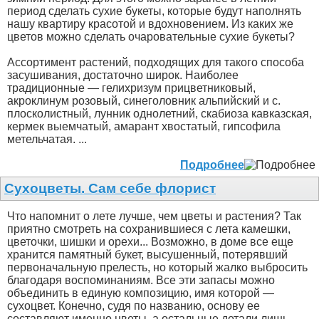
период сделать сухие букеты, которые будут наполнять
нашу квартиру красотой и вдохновением. Из каких же
цветов можно сделать очаровательные сухие букеты?
Ассортимент растений, подходящих для такого способа
засушивания, достаточно широк. Наиболее
традиционные — гелихризум прицветниковый,
акроклинум розовый, синеголовник альпийский и с.
плосколистный, лунник однолетний, скабиоза кавказская,
кермек выемчатый, амарант хвостатый, гипсофила
метельчатая. ...
Подробнее
Сухоцветы. Сам себе флорист
Что напомнит о лете лучше, чем цветы и растения? Так
приятно смотреть на сохранившиеся с лета камешки,
цветочки, шишки и орехи... Возможно, в доме все еще
хранится памятный букет, высушенный, потерявший
первоначальную прелесть, но который жалко выбросить
благодаря воспоминаниям. Все эти запасы можно
объединить в единую композицию, имя которой —
сухоцвет. Конечно, судя по названию, основу ее
составляют именно цветы, а остальные детали лишь