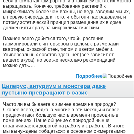
себя в комнатах комфортно, и в каких емкостях их можно
выращивать. Конечно, требования растений к
микроклимату более чем важны, но ведь заводим мы их,
в первую очередь, для того, чтобы они нас радовали, и
потому эстетический принцип размещения их в доме
должен идти сразу за микроклиматическим.
Важнее всего добиться того, чтобы растения
гармонировали с интерьером в целом: с размерами
квартиры, окраской стен, типом и цветом мебели.
Универсальных советов здесь нет (все зависит от
вашего вкуса), но все же несколько рекомендаций
можно дать. ...
Подробнее
Циперус, антуриум и монстера даже
пустыню превращают в оазис
Часто ли вы бываете в зимнее время на природе?
Скорее всего, редко, а многие в эти месяцы и вовсе
предпочитают большую часть времени проводить в
помещениях. Наше общение с природой нынче
ограничивается дорогой на работу и с работы. В итоге
мы вынуждены «общаться» в основном с «мертвыми»