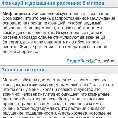
Фэн-шуй и домашние растения: 8 мифов
Миф первый
. Живые или искусственные – все равно.
Возможно, что это очень распространенное заблуждение
основано на принципе фэн-шуй: «любой видимый
объект несет информацию, а значит работает». На
самом деле не совсем так. Искусственные цветы и
растения гораздо слабее стимулируют движение ци
(энергии), даже если содержать их в абсолютной
чистоте. Живые растения – это генераторы активной
янской энергии. ...
Подробнее
Зеленые острова
Многие любители цветов относятся к своим зеленым
жильцам, как к живым существам, любят их "только за то,
что ты есть у меня", холят и лелеют. И чувство это
взаимно: человек интуитивно ощущает, что комнатные
растения благотворно воздействуют на его психику,
приносят радость в дом, создают здоровый климат.
(Ученые тоже подтверждают, что растения снимают
ощущение подавленности). А есть хозяева, которые не
довольствуются простым разведением комнатных