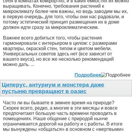
себя в комнатах комфортно, и в каких емкостях их можно
выращивать. Конечно, требования растений к
микроклимату более чем важны, но ведь заводим мы их,
в первую очередь, для того, чтобы они нас радовали, и
потому эстетический принцип размещения их в доме
должен идти сразу за микроклиматическим.
Важнее всего добиться того, чтобы растения
гармонировали с интерьером в целом: с размерами
квартиры, окраской стен, типом и цветом мебели.
Универсальных советов здесь нет (все зависит от
вашего вкуса), но все же несколько рекомендаций
можно дать. ...
Подробнее
Циперус, антуриум и монстера даже
пустыню превращают в оазис
Часто ли вы бываете в зимнее время на природе?
Скорее всего, редко, а многие в эти месяцы и вовсе
предпочитают большую часть времени проводить в
помещениях. Наше общение с природой нынче
ограничивается дорогой на работу и с работы. В итоге
мы вынуждены «общаться» в основном с «мертвыми»