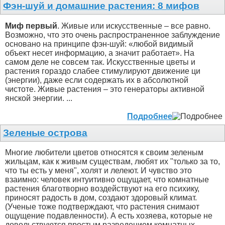
Фэн-шуй и домашние растения: 8 мифов
Миф первый
. Живые или искусственные – все равно.
Возможно, что это очень распространенное заблуждение
основано на принципе фэн-шуй: «любой видимый
объект несет информацию, а значит работает». На
самом деле не совсем так. Искусственные цветы и
растения гораздо слабее стимулируют движение ци
(энергии), даже если содержать их в абсолютной
чистоте. Живые растения – это генераторы активной
янской энергии. ...
Подробнее
Зеленые острова
Многие любители цветов относятся к своим зеленым
жильцам, как к живым существам, любят их "только за то,
что ты есть у меня", холят и лелеют. И чувство это
взаимно: человек интуитивно ощущает, что комнатные
растения благотворно воздействуют на его психику,
приносят радость в дом, создают здоровый климат.
(Ученые тоже подтверждают, что растения снимают
ощущение подавленности). А есть хозяева, которые не
довольствуются простым разведением комнатных