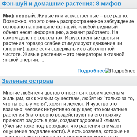
Фэн-шуй и домашние растения: 8 мифов
Миф первый
. Живые или искусственные – все равно.
Возможно, что это очень распространенное заблуждение
основано на принципе фэн-шуй: «любой видимый
объект несет информацию, а значит работает». На
самом деле не совсем так. Искусственные цветы и
растения гораздо слабее стимулируют движение ци
(энергии), даже если содержать их в абсолютной
чистоте. Живые растения – это генераторы активной
янской энергии. ...
Подробнее
Зеленые острова
Многие любители цветов относятся к своим зеленым
жильцам, как к живым существам, любят их "только за то,
что ты есть у меня", холят и лелеют. И чувство это
взаимно: человек интуитивно ощущает, что комнатные
растения благотворно воздействуют на его психику,
приносят радость в дом, создают здоровый климат.
(Ученые тоже подтверждают, что растения снимают
ощущение подавленности). А есть хозяева, которые не
довольствуются простым разведением комнатных