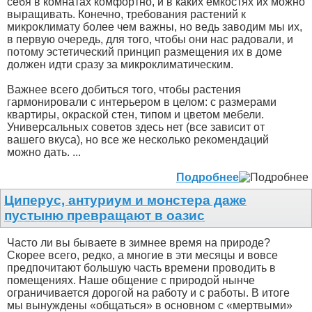
себя в комнатах комфортно, и в каких емкостях их можно
выращивать. Конечно, требования растений к
микроклимату более чем важны, но ведь заводим мы их,
в первую очередь, для того, чтобы они нас радовали, и
потому эстетический принцип размещения их в доме
должен идти сразу за микроклиматическим.
Важнее всего добиться того, чтобы растения
гармонировали с интерьером в целом: с размерами
квартиры, окраской стен, типом и цветом мебели.
Универсальных советов здесь нет (все зависит от
вашего вкуса), но все же несколько рекомендаций
можно дать. ...
Подробнее
Циперус, антуриум и монстера даже
пустыню превращают в оазис
Часто ли вы бываете в зимнее время на природе?
Скорее всего, редко, а многие в эти месяцы и вовсе
предпочитают большую часть времени проводить в
помещениях. Наше общение с природой нынче
ограничивается дорогой на работу и с работы. В итоге
мы вынуждены «общаться» в основном с «мертвыми»