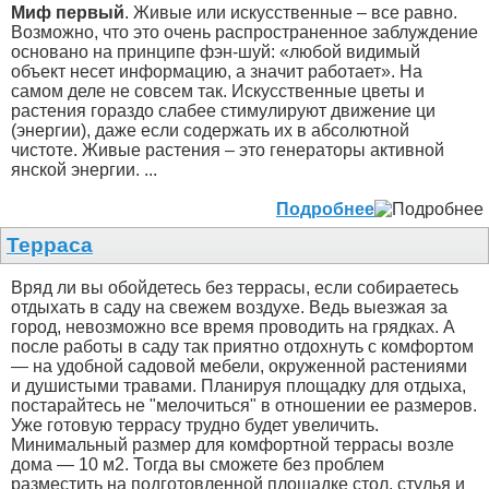
Миф первый
. Живые или искусственные – все равно.
Возможно, что это очень распространенное заблуждение
основано на принципе фэн-шуй: «любой видимый
объект несет информацию, а значит работает». На
самом деле не совсем так. Искусственные цветы и
растения гораздо слабее стимулируют движение ци
(энергии), даже если содержать их в абсолютной
чистоте. Живые растения – это генераторы активной
янской энергии. ...
Подробнее
Терраса
Вряд ли вы обойдетесь без террасы, если собираетесь
отдыхать в саду на свежем воздухе. Ведь выезжая за
город, невозможно все время проводить на грядках. А
после работы в саду так приятно отдохнуть с комфортом
— на удобной садовой мебели, окруженной растениями
и душистыми травами. Планируя площадку для отдыха,
постарайтесь не "мелочиться" в отношении ее размеров.
Уже готовую террасу трудно будет увеличить.
Минимальный размер для комфортной террасы возле
дома — 10 м2. Тогда вы сможете без проблем
разместить на подготовленной площадке стол, стулья и