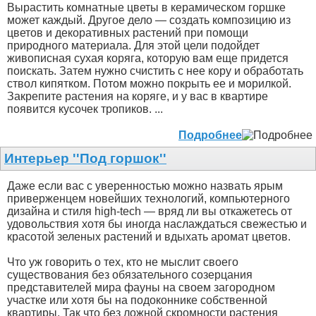
Вырастить комнатные цветы в керамическом горшке
может каждый. Другое дело — создать композицию из
цветов и декоративных растений при помощи
природного материала. Для этой цели подойдет
живописная сухая коряга, которую вам еще придется
поискать. Затем нужно счистить с нее кору и обработать
ствол кипятком. Потом можно покрыть ее и морилкой.
Закрепите растения на коряге, и у вас в квартире
появится кусочек тропиков. ...
Подробнее
Интерьер ''Под горшок''
Даже если вас с уверенностью можно назвать ярым
приверженцем новейших технологий, компьютерного
дизайна и стиля high-tech — вряд ли вы откажетесь от
удовольствия хотя бы иногда наслаждаться свежестью и
красотой зеленых растений и вдыхать аромат цветов.
Что уж говорить о тех, кто не мыслит своего
существования без обязательного созерцания
представителей мира фауны на своем загородном
участке или хотя бы на подоконнике собственной
квартиры. Так что без ложной скромности растения