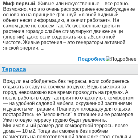
Миф первый
. Живые или искусственные – все равно.
Возможно, что это очень распространенное заблуждение
основано на принципе фэн-шуй: «любой видимый
объект несет информацию, а значит работает». На
самом деле не совсем так. Искусственные цветы и
растения гораздо слабее стимулируют движение ци
(энергии), даже если содержать их в абсолютной
чистоте. Живые растения – это генераторы активной
янской энергии. ...
Подробнее
Терраса
Вряд ли вы обойдетесь без террасы, если собираетесь
отдыхать в саду на свежем воздухе. Ведь выезжая за
город, невозможно все время проводить на грядках. А
после работы в саду так приятно отдохнуть с комфортом
— на удобной садовой мебели, окруженной растениями
и душистыми травами. Планируя площадку для отдыха,
постарайтесь не "мелочиться" в отношении ее размеров.
Уже готовую террасу трудно будет увеличить.
Минимальный размер для комфортной террасы возле
дома — 10 м2. Тогда вы сможете без проблем
разместить на подготовленной площадке стол, стулья и