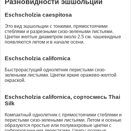
Разновидности эшшольции
Eschscholzia caespitosa
Это вид эшшольции с тонкими, прямостоячими
стеблями и разрезными сизо-зелеными листьями.
Цветки желтые диаметром около 2.5 см. чашевидные
появляются летом и в начале осени.
Eschscholzia californica
Быстрорастущий однолетник перистыми сизо-
зелеными листьями. Цветки яркие оражево-желтой
окраской.
Eschscholzia californica, сортосмесь Thai
Silk
Компактный однолетник с прямостоячими стеблями и
перистыми сизо-зелеными листьями. Летом и осенью
образуются простые или полумахровые цветки с
гофрированными лепестками. Цветы розовые,