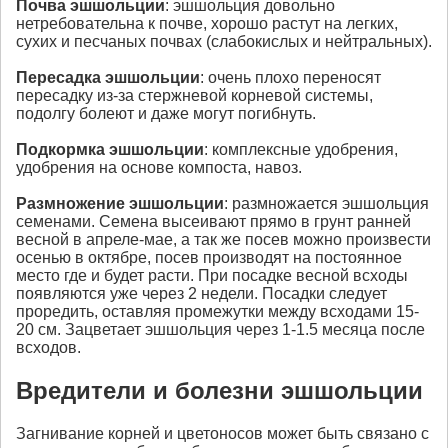
Почва
эшшольции
: эшшольция довольно
нетребовательна к почве, хорошо растут на легких,
сухих и песчаных почвах (слабокислых и нейтральных).
Пересадка
эшшольции
: очень плохо переносят
пересадку из-за стержневой корневой системы,
подолгу болеют и даже могут погибнуть.
Подкормка
эшшольции
: комплексные удобрения,
удобрения на основе компоста, навоз.
Размножение
эшшольции
: размножается эшшольция
семенами. Семена высеивают прямо в грунт ранней
весной в апреле-мае, а так же посев можно произвести
осенью в октябре, посев производят на постоянное
место где и будет расти. При посадке весной всходы
появляются уже через 2 недели. Посадки следует
проредить, оставляя промежутки между всходами 15-
20 см. Зацветает эшшольция через 1-1.5 месяца после
всходов.
Вредители и болезни эшшольции
Загнивание корней и цветоносов может быть связано с