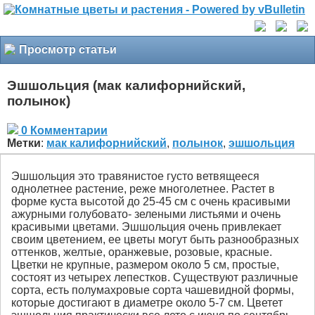
Просмотр статьи
Эшшольция (мак калифорнийский,
полынок)
0 Комментарии
Метки
:
мак калифорнийский
,
полынок
,
эшшольция
Эшшольция это травянистое густо ветвящееся
однолетнее растение, реже многолетнее. Растет в
форме куста высотой до 25-45 см с очень красивыми
ажурными голубовато- зелеными листьями и очень
красивыми цветами. Эшшольция очень привлекает
своим цветением, ее цветы могут быть разнообразных
оттенков, желтые, оранжевые, розовые, красные.
Цветки не крупные, размером около 5 см, простые,
состоят из четырех лепестков. Существуют различные
сорта, есть полумахровые сорта чашевидной формы,
которые достигают в диаметре около 5-7 см. Цветет