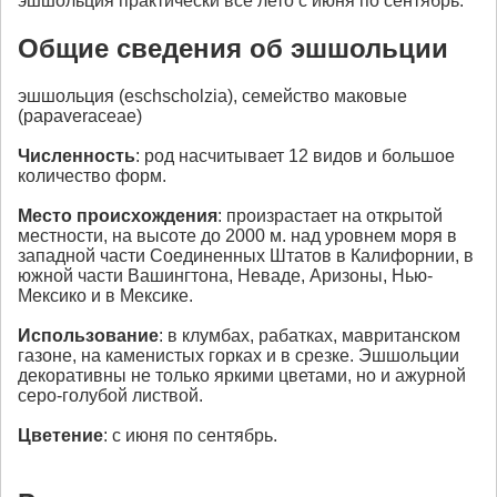
эшшольция практически все лето с июня по сентябрь.
Общие сведения об эшшольции
эшшольция (eschscholzia), семейство маковые
(papaveraceae)
Численность
: род насчитывает 12 видов и большое
количество форм.
Место происхождения
: произрастает на открытой
местности, на высоте до 2000 м. над уровнем моря в
западной части Соединенных Штатов в Калифорнии, в
южной части Вашингтона, Неваде, Аризоны, Нью-
Мексико и в Мексике.
Использование
: в клумбах, рабатках, мавританском
газоне, на каменистых горках и в срезке. Эшшольции
декоративны не только яркими цветами, но и ажурной
серо-голубой листвой.
Цветение
: с июня по сентябрь.