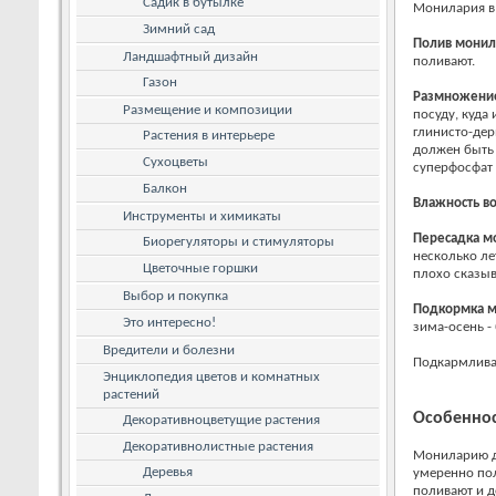
Садик в бутылке
Монилария в 
Зимний сад
Полив
монил
Ландшафтный дизайн
поливают.
Газон
Размножени
Размещение и композиции
посуду, куда
глинисто-дер
Растения в интерьере
должен быть
Сухоцветы
суперфосфат 
Балкон
Влажность в
Инструменты и химикаты
Пересадка
мо
Биорегуляторы и стимуляторы
несколько ле
Цветочные горшки
плохо сказыв
Выбор и покупка
Подкормка
м
Это интересно!
зима-осень -
Вредители и болезни
Подкармлива
Энциклопедия цветов и комнатных
растений
Особеннос
Декоративноцветущие растения
Декоративнолистные растения
Мониларию д
Деревья
умеренно по
поливают и д