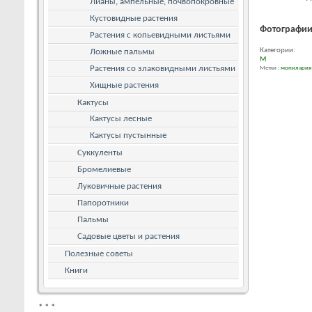
Лианы, ампельные, почвопокровные
Кустовидные растения
Фотографи
Растения с копьевидными листьями
Категории:
Ложные пальмы
М
Растения со злаковидными листьями
Метки :
монилария
Хищные растения
Кактусы
Кактусы лесные
Кактусы пустынные
Суккуленты
Бромелиевые
Луковичные растения
Папоротники
Пальмы
Садовые цветы и растения
Полезные советы
Книги
*
*
*