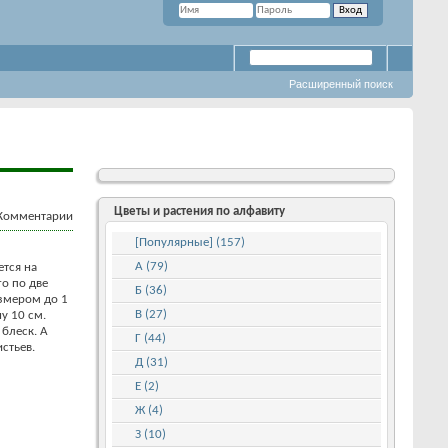
Расширенный поиск
Цветы и растения по алфавиту
[Популярные] (157)
А (79)
ется на
о по две
Б (36)
азмером до 1
В (27)
у 10 см.
блеск. А
Г (44)
истьев.
Д (31)
Е (2)
Ж (4)
З (10)