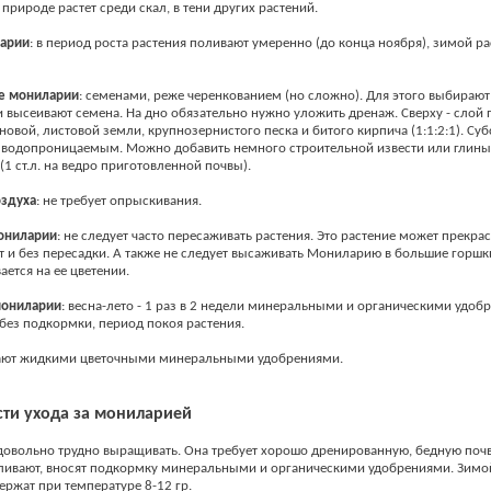
природе растет среди скал, в тени других растений.
арии
: в период роста растения поливают умеренно (до конца ноября), зимой ра
е
мониларии
: семенами, реже черенкованием (но сложно). Для этого выбираю
 и высеивают семена. На дно обязательно нужно уложить дренаж. Сверху - слой 
новой, листовой земли, крупнозернистого песка и битого кирпича (1:1:2:1). Суб
 водопроницаемым. Можно добавить немного строительной извести или глины,
(1 ст.л. на ведро приготовленной почвы).
оздуха
: не требует опрыскивания.
ниларии
: не следует часто пересаживать растения. Это растение может прекрас
т и без пересадки. А также не следует высаживать Мониларию в большие горшки,
ается на ее цветении.
ониларии
: весна-лето - 1 раз в 2 недели минеральными и органическими удоб
 без подкормки, период покоя растения.
ют жидкими цветочными минеральными удобрениями.
ти ухода за мониларией
овольно трудно выращивать. Она требует хорошо дренированную, бедную почв
ливают, вносят подкормку минеральными и органическими удобрениями. Зимо
ержат при температуре 8-12 гр.