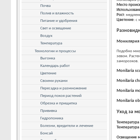
Место проис
Почва
Использован
Полив и влажность
Рост
: медлен
Цветение
: с
Питание и удобрения
Свет и освещение
Разновид
Воздух
Монилярия п
Температура
Технологии и процессы
Подобно мног
зевом. Расте
Выгонка
заморозков.
Календарь работ
Monilaria sc
Цветение
Monilaria ch
Своими руками
Пересадка и размножение
Monilaria mo
Период покоя растений
Monilaria o
Обрезка и прищипка
Прививка
Уход за м
Гидропоника
Температура
Болезни, вредители и лечение
Температура
Бонсай
Освещение
м