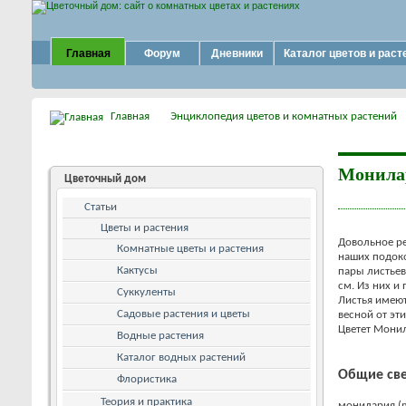
Главная
Форум
Дневники
Каталог цветов и раст
Главная
Энциклопедия цветов и комнатных растений
Монила
Цветочный дом
Статьи
Цветы и растения
Довольное ре
Комнатные цветы и растения
наших подоко
Кактусы
пары листьев
см. Из них и
Суккуленты
Листья имеют
Садовые растения и цветы
весной от эт
Цветет Мони
Водные растения
Каталог водных растений
Общие св
Флористика
Теория и практика
монилария (mo