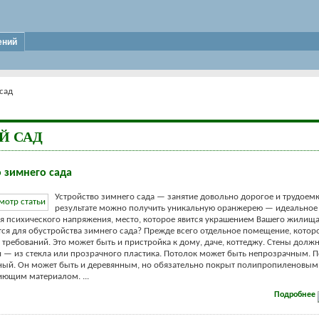
ений
сад
Й САД
о зимнего сада
Устройство зимнего сада — занятие довольно дорогое и трудоемк
результате можно получить уникальную оранжерею — идеальное
ия психического напряжения, место, которое явится украшением Вашего жилища
тся для обустройства зимнего сада? Прежде всего отдельное помещение, кото
у требований. Это может быть и пристройка к дому, даче, коттеджу. Стены долж
— из стекла или прозрачного пластика. Потолок может быть непрозрачным. 
ный. Он может быть и деревянным, но обязательно покрыт полипропиленовым
иющим материалом. ...
Подробнее