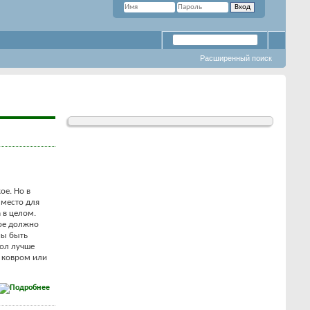
Расширенный поиск
ое. Но в
 место для
 в целом.
рое должно
ны быть
Пол лучше
 ковром или