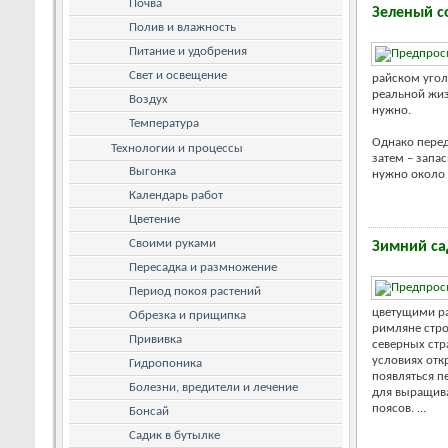
Почва
Зеленый с
Полив и влажность
Питание и удобрения
Свет и освещение
райском уголк
реальной жизн
Воздух
нужно.
Температура
Однако перед
Технологии и процессы
затем – запа
Выгонка
нужно около 1
Календарь работ
Цветение
Своими руками
Зимний са
Пересадка и размножение
Период покоя растений
цветущими ра
Обрезка и прищипка
римляне стро
Прививка
северных стр
условиях откр
Гидропоника
появляться п
Болезни, вредители и лечение
для выращива
поясов. ...
Бонсай
Садик в бутылке