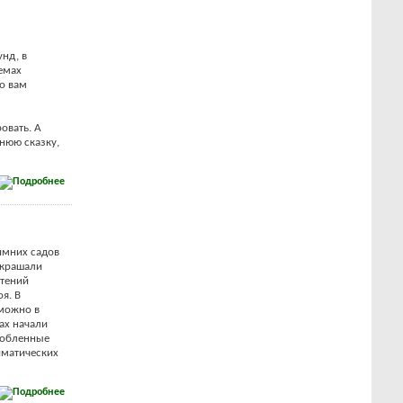
унд, в
лемах
то вам
овать. А
мнюю сказку,
имних садов
украшали
стений
я. В
зможно в
бах начали
собленные
иматических