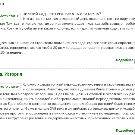
он
ЗИМНИЙ САД – ЭТО РЕАЛЬНОСТЬ ИЛИ МЕЧТА?
Кто из нас не мечтал в морозный день оказаться, хоть на пару сек
е? Там, где тепло, уютно, где сочная зелень радует глаз, где забываешь о проб
и. Хотите и у себя иметь такой уголочек, если «да», то «зимний сад», это то, ч
 тем как заниматься строительством зимнего сада, его все-таки стоит спроектир
ситесь терпением, так как чтобы 20 кв.м площади основания превратились в зи
0-ти недель. ...
Подробнее
д. История
Сложно назвать точный период возникновения и строительства з
и оранжерей. Известно, что уже в Древнем Риме атриумы домов 
стениями в подвесных горшках, а для выращивания овощей и экзотических ра
или теплицы, крытые слюдой и обогреваемые в зимний период теплом перегно
анах Европейского континента разведение теплолюбивых растений было нево
ытого грунта. И уже в начале XVII века в английских загородных домах и усадь
ервые прототипы оранжерей и зимних садов – стеклянные помещения, приспо
ния цитрусовых растений и содержания животных, привезенных из теплых кл
Подробнее