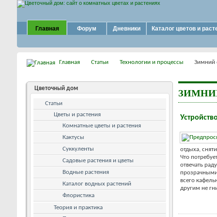
Главная
Форум
Дневники
Каталог цветов и раст
Главная
Статьи
Технологии и процессы
Зимний 
Цветочный дом
ЗИМНИ
Статьи
Цветы и растения
Устройств
Комнатные цветы и растения
Кактусы
Суккуленты
отдыха, снят
Что потребуе
Садовые растения и цветы
отвечать рад
Водные растения
прозрачными 
всего кафель
Каталог водных растений
другим не гн
Флористика
Теория и практика