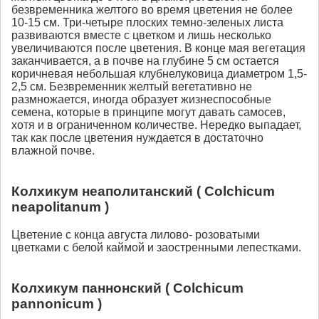
безвременника желтого во время цветения не более
10-15 см. Три-четыре плоских темно-зеленых листа
развиваются вместе с цветком и лишь несколько
увеличиваются после цветения. В конце мая вегетация
заканчивается, а в почве на глубине 5 см остается
коричневая небольшая клубнелуковица диаметром 1,5-
2,5 см. Безвременник желтый вегетативно не
размножается, иногда образует жизнеспособные
семена, которые в принципе могут давать самосев,
хотя и в ограниченном количестве. Нередко выпадает,
так как после цветения нуждается в достаточно
влажной почве.
Колхикум неаполитанский ( Colchicum
neapolitanum )
Цветение с конца августа лилово- розоватыми
цветками с белой каймой и заостренными лепестками.
Колхикум паннонский ( Colchicum
pannonicum )