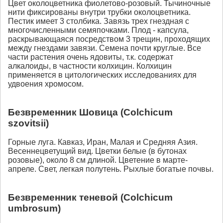
Цвет околоцветника фиолетово-розовый. Тычиночные
нити фиксированы внутри трубки околоцветника.
Пестик имеет 3 столбика. Завязь трех гнездная с
многочисленными семяпочками. Плод - капсула,
раскрывающаяся посредством 3 трещин, проходящих
между гнездами завязи. Семена почти круглые. Все
части растения очень ядовиты, т.к. содержат
алкалоиды, в частности колхицин. Колхицин
применяется в цитологических исследованиях для
удвоения хромосом.
Безвременник Шовица (Colchicum
szovitsii)
Горные луга. Кавказ, Иран, Малая и Средняя Азия.
Весеннецветущий вид. Цветки белые (в бутонах
розовые), около 8 см длиной. Цветение в марте-
апреле. Свет, легкая полутень. Рыхлые богатые почвы.
Безвременник теневой (Colchicum
umbrosum)