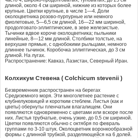
длиной, около 4 см шириной, нижние из которых более
крупные. Цветки крупные, в числе 1—4. Доли
околоцветника розово-пурпурные или немного
фиолетовые, 5—6,5 см длиной, 16—22 мм шириной,
продолговато-эллиптические, в зеве железистые.
Тычинки вдвое короче околоцветника; пыльники
линейные, 8—12 мм длиной. Столбики толстые, на
верхушке прямые, с однобокими рыльцами, немного
длиннее тычинок. Коробочка эллиптическая, до 3 см
длиной. На лугах.
Распространение: Кавказ, Лазистан, Северный Иран.
Колхикум Стевена ( Colchicum stevenii )
Безвременник распространен на берегах
Средиземного моря. Эти многолетнее растение с
клубнелуковицей и коротким стеблем. Листья (как и
цветы) обернуты пленчатым влагалищем. Они
появляются одновременно с цветами или вскоре после
них. Листья трубчатые, очень узкие, до 0,5 см шириной.
Цветки появляются обычно с октября по февраль
группами по 3-10 штук. Околоцветник воронкообразной
формы с длинной трубкой, разделяющейся на 6 долей.