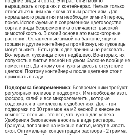
поздние виды и сорта. Эти растения можно
выращивать в горшках и контейнерах. Нельзя только
относиться к ним как к комнатным растениям. Для
нормального развития им необходим зимний период
покоя. Используемые в современном цветоводстве
сорта и виды безвременника отличаются высокой
зимостойкостью. В своей основе это высокогорные
растения. Оставленные зимой на балконе, ящики,
горшки и другие контейнеры промёрзнут, но луковицы
могут выжить. Есть целых две причины не рисковать.
Во-первых, луковицы стоят недёшево. Во-вторых, их
лопухастые листья весной на узком балконе вообще не
поместятся. Да и кому они нужны здесь в отсутствие
цветков! Поэтому контейнеры после цветения стоит
прикопать в саду.
Подкормка
безвременника
: Безвременники требуют
регулярных поливов и подкормок. Им необходим азот,
фосфор, калий и все микроэлементы, которые
содержатся в комплексных удобрениях. Две - три
подкормки по 30 граммов на м2 весной и внесение
компоста осенью - это всё, что нужно для успеха.
Удобрения безопаснее вносить в виде раствора.
Гранулы, попавшие на мокрые листья, могут вызвать
ожог. Оптимальная концентрация раствора - 2 грамма