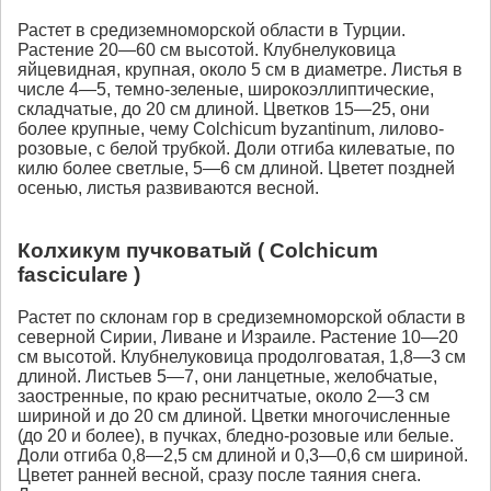
Растет в средиземноморской области в Турции.
Растение 20—60 см высотой. Клубнелуковица
яйцевидная, крупная, около 5 см в диаметре. Листья в
числе 4—5, темно-зеленые, широкоэллиптические,
складчатые, до 20 см длиной. Цветков 15—25, они
более крупные, чему Сolchicum byzantinum, лилово-
розовые, с белой трубкой. Доли отгиба килеватые, по
килю более светлые, 5—6 см длиной. Цветет поздней
осенью, листья развиваются весной.
Колхикум пучковатый ( Colchicum
fasciculare )
Растет по склонам гор в средиземноморской области в
северной Сирии, Ливане и Израиле. Растение 10—20
см высотой. Клубнелуковица продолговатая, 1,8—3 см
длиной. Листьев 5—7, они ланцетные, желобчатые,
заостренные, по краю реснитчатые, около 2—3 см
шириной и до 20 см длиной. Цветки многочисленные
(до 20 и более), в пучках, бледно-розовые или белые.
Доли отгиба 0,8—2,5 см длиной и 0,3—0,6 см шириной.
Цветет ранней весной, сразу после таяния снега.