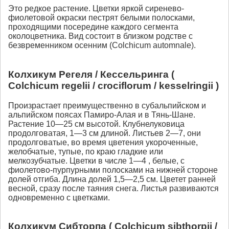
Это редкое растение. Цветки яркой сиренево-
фиолетовой окраски пестрят белыми полосками,
проходящими посередине каждого сегмента
околоцветника. Вид состоит в близком родстве с
безвременником осенним (Сolchicum automnale).
Колхикум Регеля / Кессельринга (
Colchicum regelii / crociflorum / kesselringii )
Произрастает преимущественно в субальпийском и
альпийском поясах Памиро-Алая и в Тянь-Шане.
Растение 10—25 см высотой. Клубнелуковица
продолговатая, 1—3 см длиной. Листьев 2—7, они
продолговатые, во время цветения укороченные,
желобчатые, тупые, по краю гладкие или
мелкозубчатые. Цветки в числе 1—4 , белые, с
фиолетово-пурпурными полосками на нижней стороне
долей отгиба. Длина долей 1,5—2,5 см. Цветет ранней
весной, сразу после таяния снега. Листья развиваются
одновременно с цветками.
Колхикум Сибторпа ( Colchicum sibthorpii /