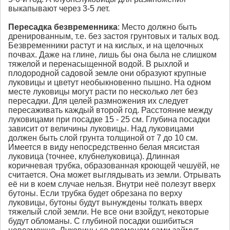
выкапывают через 3-5 лет.
Пересадка
безвременника
: Место должно быть
дренированным, т.е. без застоя грунтовых и талых вод.
Безвременники растут и на кислых, и на щелочных
почвах. Даже на глине, лишь бы она была не слишком
тяжелой и перенасыщенной водой. В рыхлой и
плодородной садовой земле они образуют крупные
луковицы и цветут необыкновенно пышно. На одном
месте луковицы могут расти по несколько лет без
пересадки. Для целей размножения их следует
пересаживать каждый второй год. Расстояние между
луковицами при посадке 15 - 25 см. Глубина посадки
зависит от величины луковицы. Над луковицами
должен быть слой грунта толщиной от 7 до 10 см.
Имеется в виду непосредственно белая мясистая
луковица (точнее, клубнелуковица). Длинная
коричневая трубка, образованная кроющей чешуёй, не
считается. Она может выглядывать из земли. Отрывать
её ни в коем случае нельзя. Внутри неё полезут вверх
бутоны. Если трубка будет обрезана по верху
луковицы, бутоны будут вынуждены толкать вверх
тяжелый слой земли. Не все они взойдут, некоторые
будут обломаны. С глубиной посадки ошибиться