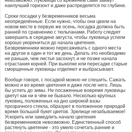
невозможно. Луковицы со временем сами займут
наилучший горизонт и даже распределятся по глубине.
Сроки посадки у безвременников весьма
неопределённые. Если нужно, чтобы они цвели на
новом месте в первую же осень, посадка должна быть
ранней по сравнению с тюльпанами. Работу следует
завершить в середине августа, чтобы луковица успели
хорошо укорениться до начала цветения.
Безвременники можно пересаживать с одного места
на другое в один и тот же день. Делать это необходимо
не раньше, чем листья засохнут, и не позже начала
отрастания корней. При выкопке или пересадке старые
сморщенные луковицы отделяют и выбрасывают.
Вообще говоря, с посадкой можно не спешить. Сажать
можно и во время цветения и даже после него. Лишь
бы успеть до зимы. Не посаженные вовремя луковицы
цветут как ни в чём не бывало. Несколько крупных
луковиц, положенных на дно широкой вазы
прозрачного стекла, образуют в положенное природой
время большой букет цветов. Зрелище незабываемое!
Ускорить или замедлить начало цветения
безвременников невозможно. Единственный способ
растянуть цветение - это умело сочетать ранние и