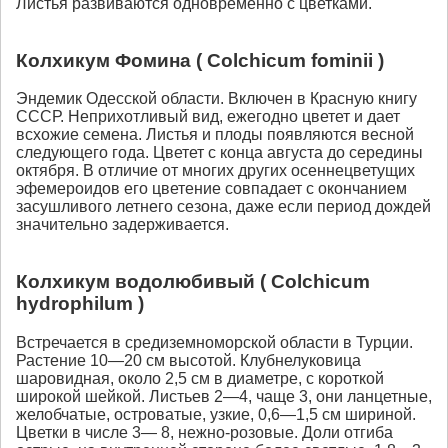
Листья развиваются одновременно с цветками.
Колхикум Фомина ( Colchicum fominii )
Эндемик Одесской области. Включен в Красную книгу
СССР. Неприхотливый вид, ежегодно цветет и дает
всхожие семена. Листья и плоды появляются весной
следующего года. Цветет с конца августа до середины
октября. В отличие от многих других осеннецветущих
эфемероидов его цветение совпадает с окончанием
засушливого летнего сезона, даже если период дождей
значительно задерживается.
Колхикум водолюбивый ( Colchicum
hydrophilum )
Встречается в средиземноморской области в Турции.
Растение 10—20 см высотой. Клубнелуковица
шаровидная, около 2,5 см в диаметре, с короткой
широкой шейкой. Листьев 2—4, чаще 3, они ланцетные,
желобчатые, островатые, узкие, 0,6—1,5 см шириной.
Цветки в числе 3— 8, нежно-розовые. Доли отгиба