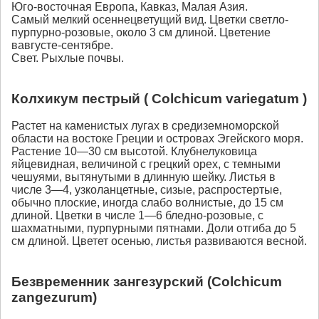
Юго-восточная Европа, Кавказ, Малая Азия.
Самый мелкий осеннецветущий вид. Цветки светло-
пурпурно-розовые, около 3 см длиной. Цветение
вавгусте-сентябре.
Свет. Рыхлые почвы.
Колхикум пестрый ( Colchicum variegatum )
Растет на каменистых лугах в средиземноморской
области на востоке Греции и островах Эгейского моря.
Растение 10—30 см высотой. Клубнелуковица
яйцевидная, величиной с грецкий орех, с темными
чешуями, вытянутыми в длинную шейку. Листья в
числе 3—4, узколанцетные, сизые, распростертые,
обычно плоские, иногда слабо волнистые, до 15 см
длиной. Цветки в числе 1—6 бледно-розовые, с
шахматными, пурпурными пятнами. Доли отгиба до 5
см длиной. Цветет осенью, листья развиваются весной.
Безвременник зангезурский (Сolchicum
zangezurum)