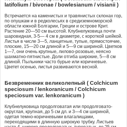
latifolium / bivonae / bowlesianum / visianii )
Встречается на каменистых и травянистых склонах гор,
по опушкам и в редколесьях в средиземноморской
области южной Болгарии, Греции и острове Крит.
Растение 20—50 см высотой. Клубнелуковица почти
шаровидная, 3-5— 4 см в диаметре, с короткой шейкой.
Листья в числе 3—5, ланцетные, тупые, прямостоячие,
плоские, 15—20 см длиной и 5—9 см шириной. Цветков
1—7, они очень крупные, лилово-розовые, неясно
шахматно-пятнистые. Доли отгиба широкие, 5—8 см
длиной. Пыльники часто бурые или коричневые.
Цветет осенью, листья развиваются весной.
Безвременник великолепный ( Сolchicum
speciosum / lenkoranicum / Сolchicum
speciosum var. lenkoranicum )
Клубнелуковица продолговатая или продолговато-
округлая, крупная, до 5 см дл. и 3—4 см шириной,
одетая темно-коричневыми влагалищами,
переходящими в длинную широкую трубку. Листьев
часто 4, широко-продолговатых, туповатых, до 25 см