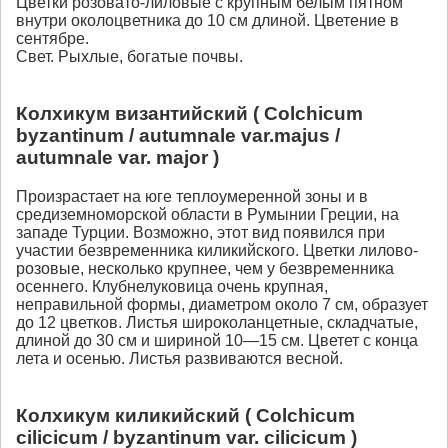
Цветки розовато-лиловые с крупным белым пятном
внутри околоцветника до 10 см длиной. Цветение в
сентябре.
Свет. Рыхлые, богатые почвы.
Колхикум византийский ( Colchicum
byzantinum / autumnale var.majus /
autumnale var. major )
Произрастает на юге теплоумеренной зоны и в
средиземноморской области в Румынии Греции, на
западе Турции. Возможно, этот вид появился при
участии безвременника киликийского. Цветки лилово-
розовые, несколько крупнее, чем у безвременника
осеннего. Клубнелуковица очень крупная,
неправильной формы, диаметром около 7 см, образует
до 12 цветков. Листья широколанцетные, складчатые,
длиной до 30 см и шириной 10—15 см. Цветет с конца
лета и осенью. Листья развиваются весной.
Колхикум киликийский ( Colchicum
cilicicum / byzantinum var. cilicicum )