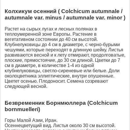
Колхикум осенний ( Сolchicum autumnale /
autumnale var. minus / autumnale var. minor )
Растет на сырых лугах и лесных полянах в
теплоумеренной зоне Европы. Растение в
вегетативном состоянии до 40 см высотой.
Клубнелуковицы до 4 см в диаметре, с черно-бурыми
чешуями, которые переходят в длинную шейку. Листья
развиваются весной и к лету отмирают, продолговатые,
плоские, прямостоячие, до 30 см длиной. Цветки до 7
см в диаметре, в количестве 1-4 из одной
клубнелуковицы, светло-сиреневые или белые. Доли
околоцветника эллиптические, внутри опушенные.
Цветет осенью. Плодоносит. Семена созревают
следующей весной.
Безвременник Борнмюллера (Colchicum
bornmuelleri)
Горы Малой Азии, Иран.
Осеннецветущий вид. Листья около 30 см высотой.