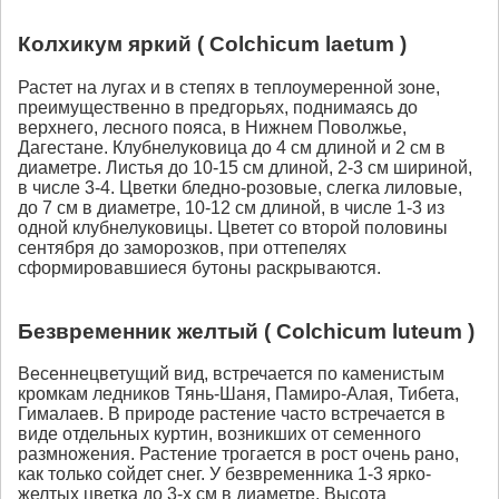
Колхикум яркий ( Colchicum laetum )
Растет на лугах и в степях в теплоумеренной зоне,
преимущественно в предгорьях, поднимаясь до
верхнего, лесного пояса, в Нижнем Поволжье,
Дагестане. Клубнелуковица до 4 см длиной и 2 см в
диаметре. Листья до 10-15 см длиной, 2-3 см шириной,
в числе 3-4. Цветки бледно-розовые, слегка лиловые,
до 7 см в диаметре, 10-12 см длиной, в числе 1-3 из
одной клубнелуковицы. Цветет со второй половины
сентября до заморозков, при оттепелях
сформировавшиеся бутоны раскрываются.
Безвременник желтый ( Colchicum luteum )
Весеннецветущий вид, встречается по каменистым
кромкам ледников Тянь-Шаня, Памиро-Алая, Тибета,
Гималаев. В природе растение часто встречается в
виде отдельных куртин, возникших от семенного
размножения. Растение трогается в рост очень рано,
как только сойдет снег. У безвременника 1-3 ярко-
желтых цветка до 3-х см в диаметре. Высота