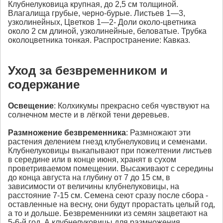
Клубнелуковица крупная, до 2,5 см толщиной.
Влагалища грубые, черно-бурые. Листьев 1—3,
узколинейных, Цветков 1—2- Доли около-цветника
около 2 см длиной, узколинейные, беловатые. Трубка
околоцветника тонкая. Распространение: Кавказ.
Уход за безвременником и
содержание
Освещение
: Колхикумы прекрасно себя чувствуют на
солнечном месте и в лёгкой тени деревьев.
Размножение
безвременника
: Размножают эти
растения делением гнезд клубнелуковиц и семенами.
Клубнелуковицы выкапывают при пожелтении листьев
в середине или в конце июня, хранят в сухом
проветриваемом помещении. Высаживают с середины
до конца августа на глубину от 7 до 15 см, в
зависимости от величины клубнелуковицы, на
расстояние 7-15 см. Семена сеют сразу после сбора -
оставленные на весну, они будут прорастать целый год,
а то и дольше. Безвременники из семян зацветают на
5-6-й год. А клубнелуковицы для размножения