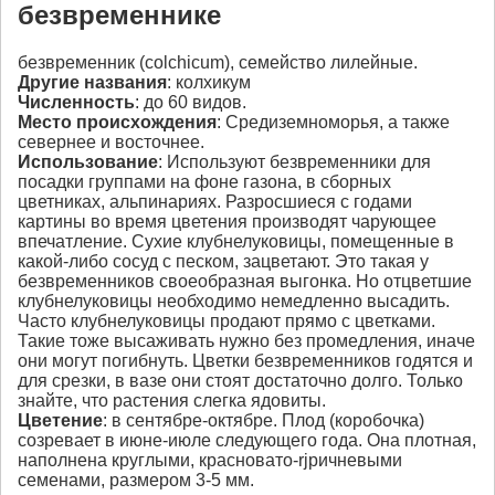
безвременнике
безвременник (colchicum), семейство лилейные.
Другие названия
: колхикум
Численность
: до 60 видов.
Место происхождения
: Средиземноморья, а также
севернее и восточнее.
Использование
: Используют безвременники для
посадки группами на фоне газона, в сборных
цветниках, альпинариях. Разросшиеся с годами
картины во время цветения производят чарующее
впечатление. Сухие клубнелуковицы, помещенные в
какой-либо сосуд с песком, зацветают. Это такая у
безвременников своеобразная выгонка. Но отцветшие
клубнелуковицы необходимо немедленно высадить.
Часто клубнелуковицы продают прямо с цветками.
Такие тоже высаживать нужно без промедления, иначе
они могут погибнуть. Цветки безвременников годятся и
для срезки, в вазе они стоят достаточно долго. Только
знайте, что растения слегка ядовиты.
Цветение
: в сентябре-октябре. Плод (коробочка)
созревает в июне-июле следующего года. Она плотная,
наполнена круглыми, красновато-rjричневыми
семенами, размером 3-5 мм.