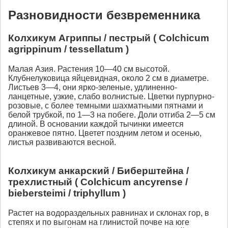
Разновидности безвременника
Колхикум Агриппы / пестрый ( Colchicum
agrippinum / tessellatum )
Малая Азия. Растения 10—40 см высотой.
Клубнелуковица яйцевидная, около 2 см в диаметре.
Листьев 3—4, они ярко-зеленые, удлиненно-
ланцетные, узкие, слабо волнистые. Цветки пурпурно-
розовые, с более темными шахматными пятнами и
белой трубкой, по 1—3 на побеге. Доли отгиба 2—5 см
длиной. В основании каждой тычинки имеется
оранжевое пятно. Цветет поздним летом и осенью,
листья развиваются весной.
Колхикум анкарский / Биберштейна /
трехлистный ( Colchicum ancyrense /
biebersteimi / triphyllum )
Растет на водораздельных равнинах и склонах гор, в
степях и по выгонам на глинистой почве на юге