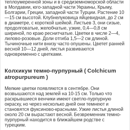
теплоумеренной зоны и в средиземноморской области
в Молдавии, юго-западной части Украины, Крыму,
Болгарии, Греции, западной части Турции. Растение 10
—15 см высотой. Клубнелуковица яйцевидная, до 2 см
в диаметре, с короткой шейкой. Листьев 3, они сизые,
продолговатые, желобчатые, узкие, 0,4—0,8 см
шириной, по краю реснитчатые. Цветки в числе 2—4,
лилово-розовые. Доли отгиба 1,5—2 см длиной.
Тычиночные нити внизу часто опушены. Цветет ранней
весной 10—12 дней, листья развиваются
одновременно с цветками.
Колхикум темно-пурпурный ( Colchicum
atropurpureum )
Мелкие цветки появляются в сентябре. Они
возвышаются над землей на 10-15 см. Только что
раскрывшиеся венчики имеют светло-пурпурную
окраску, но через несколько дней они темнеют и
становятся фуксиново-красными. Узкие листья длиной
около 20 см вырастают весной. Безвременник темно-
пурпурный находится в ближайшем родстве с
турецким.