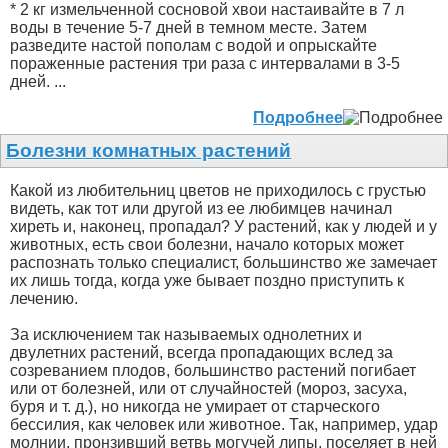
* 2 кг измельченной сосновой хвои настаивайте в 7 л
воды в течение 5-7 дней в темном месте. Затем
разведите настой пополам с водой и опрыскайте
пораженные растения три раза с интервалами в 3-5
дней. ...
Подробнее
Болезни комнатных растений
Какой из любительниц цветов не приходилось с грустью
видеть, как тот или другой из ее любимцев начинал
хиреть и, наконец, пропадал? У растений, как у людей и у
животных, есть свои болезни, начало которых может
распознать только специалист, большинство же замечает
их лишь тогда, когда уже бывает поздно приступить к
лечению.
За исключением так называемых однолетних и
двулетних растений, всегда пропадающих вслед за
созреванием плодов, большинство растений погибает
или от болезней, или от случайностей (мороз, засуха,
буря и т. д.), но никогда не умирает от старческого
бессилия, как человек или животное. Так, например, удар
молнии, пронзивший ветвь могучей липы, поселяет в ней