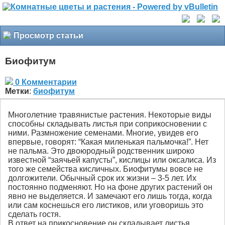
Просмотр статьи
Биофитум
0 Комментарии
Метки
:
биофитум
Многолетние травянистые растения. Некоторые виды
способны складывать листья при соприкосновении с
ними. Размножение семенами. Многие, увидев его
впервые, говорят: “Какая миленькая пальмочка!”. Нет
не пальма. Это двоюродный родственник широко
известной “заячьей капусты”, кислицы или оксалиса. Из
того же семейства кисличных. Биофитумы вовсе не
долгожители. Обычный срок их жизни – 3-5 лет. Их
постоянно подменяют. Но на фоне других растений он
явно не выделяется. И замечают его лишь тогда, когда
или сам коснешься его листиков, или уговоришь это
сделать гостя.
В ответ на прикосновение он складывает листья.