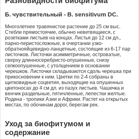
Разновидности биофитума
Б. чувствительный - B. sensitivum DC.
Многолетнее травянистое растение до 25 см выс.
Стебли прямостоячие, обычно неветвящиеся, с
розетками листьев на концах. Листья до 12 см дл.,
парно-перистосложные, в очертании узко-
обратнояйцевидно-ланцетные, состоящие из 6-17 пар
листочков. Листочки асимметричные, островатые,
сверху длинносеребристо-опушенные, снизу
селкоопушенные, с утолщением в основании
черешков. Листочки складываются сдоль черешка при
прикосновении к ним. Цветки по 2-4 собраны в
щитковидные соцветия, выходящие на опушенных
цветоносах до 4 см дл. из пазух листьев. Чашечка и
венчик раздельные, пятичленные, лепестки желтые.
Родина - тропики Азии и Африки. Растет на открытых
местах, по обочинам дорог, берегам рек.
Уход за биофитумом и
содержание