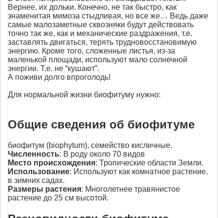
Вернее, их дольки. Конечно, не так быстро, как
знаменитая мимоза стыдливая, но все же… Ведь даже
самые малозаметные сквозняки будут действовать
точно так же, как и механические раздражения, т.е.
заставлять двигаться, терять трудновосстановимую
энергию. Кроме того, сложенные листья, из-за
маленькой площади, используют мало солнечной
энергии. Т.е. не “кушают”.
А поживи долго впроголодь!
Для нормальной жизни биофитуму нужно:
Общие сведения об биофитуме
биофитум (biophytum), семейство кисличные.
Численность
: В роду около 70 видов
Место происхождения
: Тропические области Земли.
Использование
: Используют как комнатное растение,
в зимних садах.
Размеры растения
: Многолетнее травянистое
растение до 25 см высотой.