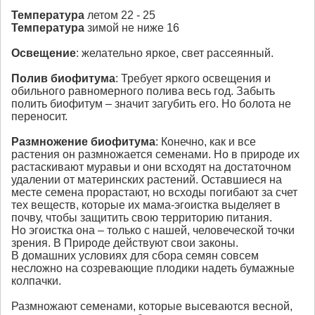
Температура
летом 22 - 25
Температура
зимой не ниже 16
Освещение
: желательно яркое, свет рассеянный.
Полив
биофитума
: Требует яркого освещения и
обильного равномерного полива весь год. Забыть
полить биофитум – значит загубить его. Но болота не
переносит.
Размножение
биофитума
: Конечно, как и все
растения он размножается семенами. Но в природе их
растаскивают муравьи и они всходят на достаточном
удалении от материнских растений. Оставшиеся на
месте семена прорастают, но всходы погибают за счет
тех веществ, которые их мама-эгоистка выделяет в
почву, чтобы защитить свою территорию питания.
Но эгоистка она – только с нашей, человеческой точки
зрения. В Природе действуют свои законы.
В домашних условиях для сбора семян совсем
несложно на созревающие плодики надеть бумажные
колпачки.
Размножают семенами, которые высеваются весной,