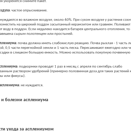
ия укоренятся снимите пакет.
оздуха
: частое опрыскивание.
уждаются во влажном воздухе, около 60%. При сухом воздухе у растения сохну
поместить на широкий поддон засыпанный керамзитом или гравием. Поливают
ют воду в поддон. Если недалеко находится батарея центрального отопления, то
завешена сырым полотенцем или простыней.
плениума
: почва должна иметь слабокислую реакцию. Почва рыхлая - 1 часть л
ой, 0,5 части перегнойной земли и 1 часть песка. Пересаживают ежегодно или че
осадки в слишком большую емкость. Можно использовать покупную почвенную 
сплениума
: подкормки проводят 1 раз в месяц с апреля по сентябрь слабо
анным раствором удобрений (примерно половинная доза для таких растений 
ы или фикусы).
асплениума
: не нуждается.
 и болезни асплениума
ти ухода за асплениумом