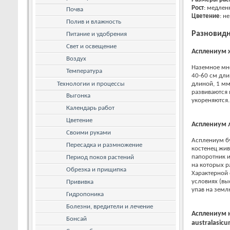
Рост
: медлен
Почва
Цветение
: не
Полив и влажность
Разновидн
Питание и удобрения
Свет и освещение
Асплениум ж
Воздух
Наземное мно
Температура
40-60 см дли
Технологии и процессы
длиной, 1 мм
развиваются 
Выгонка
укореняются.
Календарь работ
Цветение
Асплениум л
Своими руками
Асплениум бу
Пересадка и размножение
костенец жи
папоротник и
Период покоя растений
на которых р
Обрезка и прищипка
Характерной 
условиях (вы
Прививка
упав на земл
Гидропоника
Болезни, вредители и лечение
Асплениум юж
Бонсай
australasicu