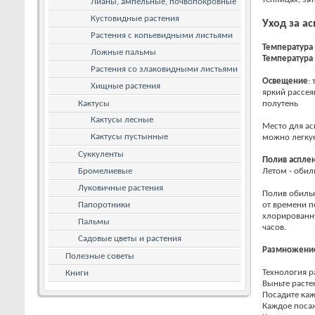
Лианы, ампельные, почвопокровные
Кустовидные растения
Уход за а
Растения с копьевидными листьями
Температура
Ложные пальмы
Температура
Растения со злаковидными листьями
Освещение
:
Хищные растения
яркий рассе
Кактусы
полутень
Кактусы лесные
Место для ас
Кактусы пустынные
можно легкую
Суккуленты
Полив аспле
Бромелиевые
Летом - оби
Луковичные растения
Полив обильн
Папоротники
от времени п
хлорированну
Пальмы
часов.
Садовые цветы и растения
Размножени
Полезные советы
Технология 
Книги
Выньте расте
Посадите каж
Каждое посаж