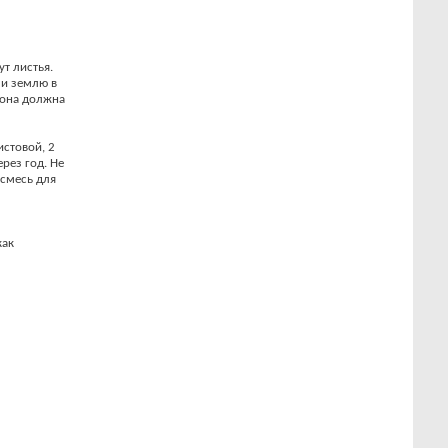
т листья.
 и землю в
 она должна
истовой, 2
рез год. Не
смесь для
как