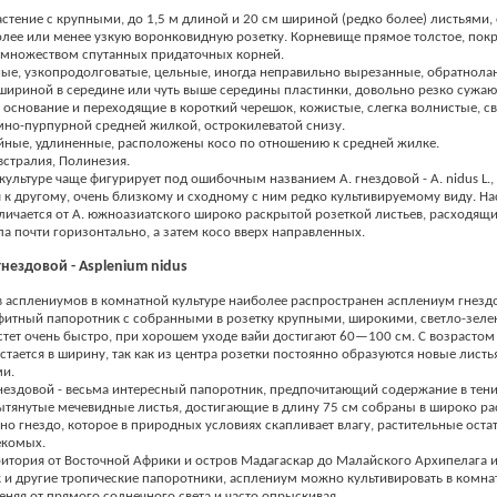
стение с крупными, до 1,5 м длиной и 20 см шириной (редко более) листьями
олее или менее узкую воронковидную розетку. Корневище прямое толстое, пок
 множеством спутанных придаточных корней.
ые, узкопродолговатые, цельные, иногда неправильно вырезанные, обратнолан
ириной в середине или чуть выше середины пластинки, довольно резко сужа
е основание и переходящие в короткий черешок, кожистые, слегка волнистые, св
мно-пурпурной средней жилкой, острокилеватой снизу.
йные, удлиненные, расположены косо по отношению к средней жилке.
Австралия, Полинезия.
культуре чаще фигурирует под ошибочным названием А. гнездовой - A. nidus L.,
к другому, очень близкому и сходному с ним редко культивируемому виду. На
личается от А. южноазиатского широко раскрытой розеткой листьев, расходящи
ла почти горизонтально, а затем косо вверх направленных.
нездовой - Asplenium nidus
в асплениумов в комнатной культуре наиболее распространен асплениум гнездо
ифитный папоротник с собранными в розетку крупными, широкими, светло-зел
стет очень быстро, при хорошем уходе вайи достигают 60—100 см. С возрастом
стается в ширину, так как из центра розетки постоянно образуются новые листья
ми.
нездовой - весьма интересный папоротник, предпочитающий содержание в тен
вытянутые мечевидные листья, достигающие в длину 75 см собраны в широко р
вно гнездо, которое в природных условиях скапливает влагу, растительные оста
екомых.
ритория от Восточной Африки и остров Мадагаскар до Малайского Архипелага и
к и другие тропические папоротники, асплениум можно культивировать в комна
теняя от прямого солнечного света и часто опрыскивая.