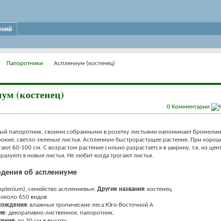
ений
Папоротники
Асплениум (костенец)
ум (костенец)
0
Комментарии
ый папоротник, своими собранными в розетку листьями напоминает бромелии.
окие, светло-зеленые листья. Асплениум быстрорастущее растение. При хорош
гают 60-100 см. С возрастом растение сильно разрастается в ширину, т.к. из цен
разуются новые листья. Не любит когда трогают листья.
дения об асплениуме
splenium), семейство асплениевые.
Другие названия
: костенец
: около 650 видов
хождения
: влажные тропические леса Юго-Восточной А
ие
: декоративно-лиственное, папоротник.
тения
: до 30 см в высоту.