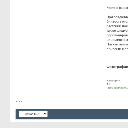
Можно выращ
При создании
близость ото
растений пож
также следуе
спровоцирова
или слишком 
Низкая темпе
привести к п
Фотографии
Категории:
А
К
Метки :
асплениум
*
*
*