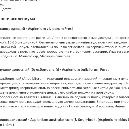
но.
 цветет.
ости асплениума
ивородящий - Asplenium viviparum Presl
голетнее розеточное растение. Листья короткочерешковые, дважды-, четыреж
ной, 15-20 см шириной. Сегменты очень узкие, линейные до почти нитевидных, 
 шириной. Сорусы расположены по краю сегментов. На верхней стороне листье
выводковые почки, которые прорастают на материнском растении. Упав на зем
 Родина - о. Мадагаскар, Маскаренские о-ва.
уковиценосный (бульбоносный) - Asplenium bulbiferum Forst
льбоносный (A. bulbiferum), имеющий ряд других названий — асплениум лук
вородящий, или материнский папоротник, выглядит совершенно по-другому. Н
меет триждыперистые, сильно рассеченные темно-зеленые листья до 100-120 
азвиваются многочисленные детки, а его стебли похожи на проволоку.
особенностью является наличие на листьях выводковых почек, которые в благ
сокая влажность воздуха) продуцируют дочерние растения. В природе они укор
ю вблизи материнского растения. Родина - Новая Зеландия, Австралия, Индия.
ноазиатский - Asplenium australasicum (J. Sm.) Hook. (Asplenium nidus L.
m J. Sm.)