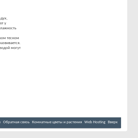
дух,
ют у
влажность
ком тесном
азвивается.
водой могут
м
Обратная связь
Комнатные цветы и растения
Web Hosting
Вверх