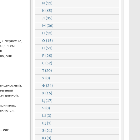
И (12)
К (85)
Л (35)
М (36)
Н (13)
О (16)
ды-перистые,
0,5-1 см
П (51)
в
Р (28)
лю, они
С (52)
Т (20)
У (0)
овиценосный,
Ф (24)
аземный
Х (16)
см длиной,
Ц (17)
оприятных
Ч (0)
еняются,
Ш (3)
Щ (1)
 var.
Э (21)
Ю (3)