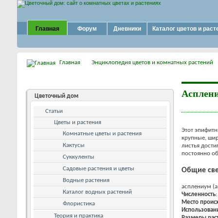
Главная
Форум
Дневники
Каталог цветов и раст
Главная
Энциклопедия цветов и комнатных растений
Асплени
Цветочный дом
Статьи
Цветы и растения
Этот эпифитн
Комнатные цветы и растения
крупные, шир
Кактусы
листья дости
постоянно об
Суккуленты
Садовые растения и цветы
Общие све
Водные растения
асплениум (a
Каталог водных растений
Численность
Место проис
Флористика
Использован
Теория и практика
Размеры рас