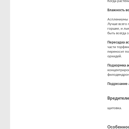
Когда растен
Влажность в
Асплениумы н
Лучше всего 
горшке, и ль
быть всегда 
Пересадка
ас
части торфян
переносит п
орхидей.
Подкормка
а
концентриров
филодендрон
Подрезание
Вредители
щитовка.
Особеннос