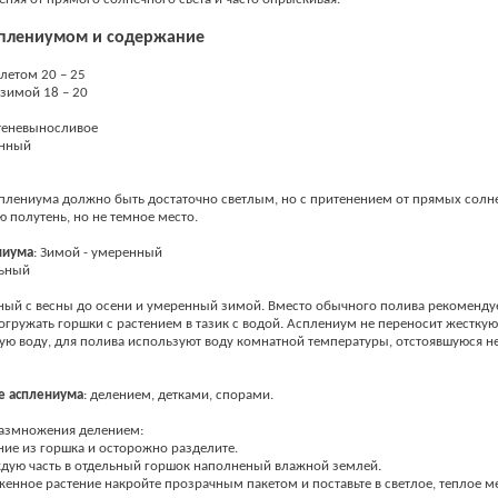
сплениумом и содержание
летом 20 – 25
зимой 18 – 20
 теневыносливое
янный
плениума должно быть достаточно светлым, но с притенением от прямых солн
 полутень, но не темное место.
ниума
: Зимой - умеренный
льный
ый с весны до осени и умеренный зимой. Вместо обычного полива рекоменду
огружать горшки с растением в тазик с водой. Асплениум не переносит жесткую
ю воду, для полива используют воду комнатной температуры, отстоявшуюся н
е
асплениума
: делением, детками, спорами.
размножения делением:
ние из горшка и осторожно разделите.
дую часть в отдельный горшок наполненый влажной землей.
енное растение накройте прозрачным пакетом и поставьте в светлое, теплое ме