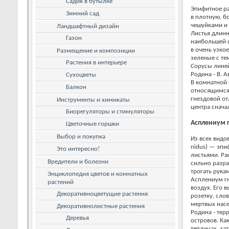
Садик в бутылке
Эпифитное ра
Зимний сад
в плотную, б
чешуйками и
Ландшафтный дизайн
Листья длинн
Газон
наибольшей ш
в очень узко
Размещение и композиции
зеленые с те
Растения в интерьере
Сорусы лине
Родина - В. 
Сухоцветы
В комнатной 
Балкон
относящимся 
гнездовой от
Инструменты и химикаты
центра снача
Биорегуляторы и стимуляторы
Асплениум г
Цветочные горшки
Выбор и покупка
Из всех видо
nidus) — эп
Это интересно!
листьями. Ра
Вредители и болезни
сильно разра
трогать рука
Энциклопедия цветов и комнатных
Асплениум г
растений
воздух. Его 
Декоративноцветущие растения
розетку, сло
мертвых нас
Декоративнолистные растения
Родина - тер
Деревья
островов. Ка
теплицах, за