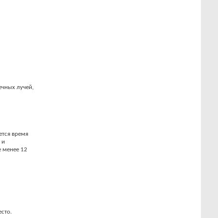
ечных лучей,
ется время
 и
е менее 12
сто.