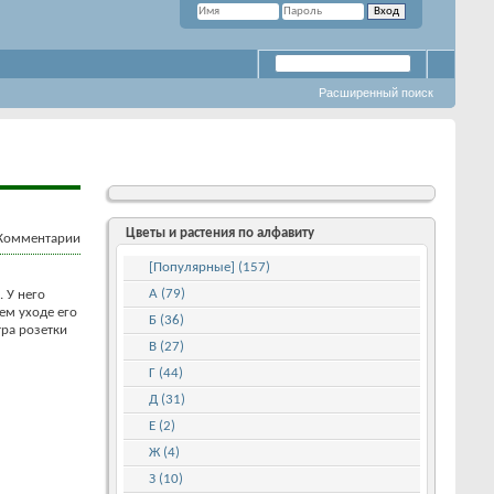
Расширенный поиск
Цветы и растения по алфавиту
[Популярные] (157)
А (79)
 У него
ем уходе его
Б (36)
тра розетки
В (27)
Г (44)
Д (31)
Е (2)
Ж (4)
З (10)