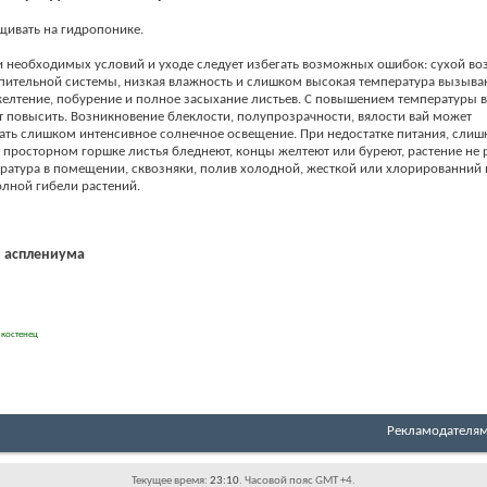
ивать на гидропонике.
 необходимых условий и уходе следует избегать возможных ошибок: сухой воз
пительной системы, низкая влажность и слишком высокая температура вызыва
елтение, побурение и полное засыхание листьев. С повышением температуры 
т повысить. Возникновение блеклости, полупрозрачности, вялости вай может
ть слишком интенсивное солнечное освещение. При недостатке питания, слиш
просторном горшке листья бледнеют, концы желтеют или буреют, растение не р
ратура в помещении, сквозняки, полив холодной, жесткой или хлорированний 
олной гибели растений.
 асплениума
,
костенец
Рекламодателя
Текущее время:
23:10
. Часовой пояс GMT +4.