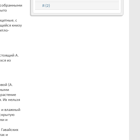
, собранными
Я (2)
рыто
цетные, с
ющейся книзу
етло-
стоящий А.
хся из
вой (A.
еными
 растение
. Их нельзя
и и влажный
аскрытую
тки и
 Гавайских
тах и