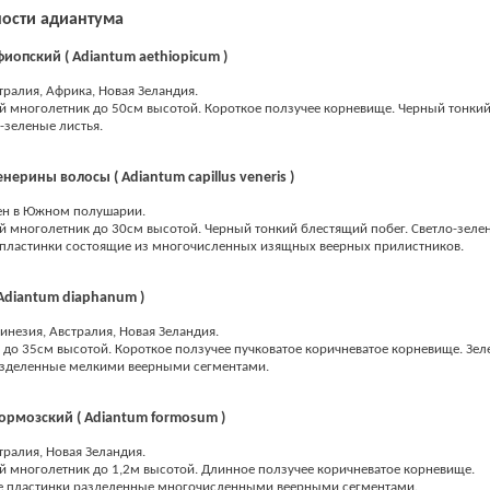
ости адиантума
иопский ( Adiantum aethiopicum )
тралия, Африка, Новая Зеландия.
й многолетник до 50см высотой. Короткое ползучее корневище. Черный тонки
о-зеленые листья.
нерины волосы ( Adiantum capillus veneris )
ен в Южном полушарии.
 многолетник до 30см высотой. Черный тонкий блестящий побег. Светло-зеле
 пластинки состоящие из многочисленных изящных веерных прилистников.
Adiantum diaphanum )
инезия, Австралия, Новая Зеландия.
до 35см высотой. Короткое ползучее пучковатое коричневатое корневище. Зе
азделенные мелкими веерными сегментами.
ормозский ( Adiantum formosum )
тралия, Новая Зеландия.
 многолетник до 1,2м высотой. Длинное ползучее коричневатое корневище.
е пластинки разделенные многочисленными веерными сегментами.