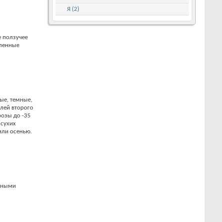
Я (2)
е ползучее
еленные
ые, темные,
лей второго
розы до -35
 сухих
или осенью.
дными