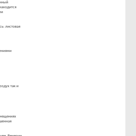
анный
находится
ли
сь: листовая
рениями
оздух так и
омещениях
ышенная
чве. Венерин