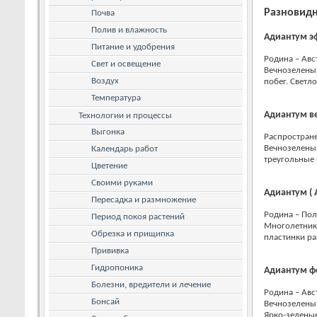
Разновидн
Почва
Полив и влажность
Адиантум эф
Питание и удобрения
Родина – Авс
Свет и освещение
Вечнозелены
Воздух
побег. Светл
Температура
Адиантум ве
Технологии и процессы
Выгонка
Распростран
Вечнозеленый
Календарь работ
треугольные
Цветение
Своими руками
Адиантум ( 
Пересадка и размножение
Родина – Пол
Период покоя растений
Многолетник 
Обрезка и прищипка
пластинки р
Прививка
Гидропоника
Адиантум ф
Болезни, вредители и лечение
Родина – Авс
Бонсай
Вечнозеленый
Ярко-зелены