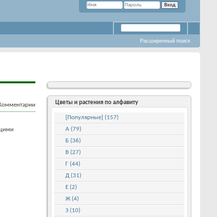
Расширенный поиск
Цветы и растения по алфавиту
[Популярные] (157)
А (79)
ящими
Б (36)
В (27)
Г (44)
Д (31)
Е (2)
Ж (4)
З (10)