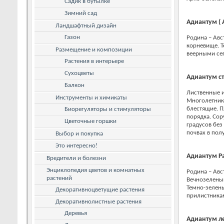
Садик в бутылке
Зимний сад
Адиантум ( 
Ландшафтный дизайн
Газон
Родина – Авс
корневище. Т
Размещение и композиции
веерными се
Растения в интерьере
Сухоцветы
Адиантум ст
Балкон
Лиственные и
Инструменты и химикаты
Многолетник 
блестящие. П
Биорегуляторы и стимуляторы
порядка. Сор
Цветочные горшки
градусов без
почвах в пол
Выбор и покупка
Это интересно!
Адиантум Ра
Вредители и болезни
Энциклопедия цветов и комнатных
Родина – Авс
растений
Вечнозеленый
Темно-зелен
Декоративноцветущие растения
прилистника
Декоративнолистные растения
Деревья
Адиантум ле