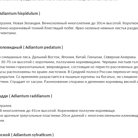
Adiantum hispidulum )
тралия, Новая Зеландия. Вечнозеленый многолетник до 30см высотой. Коротко
емно-коричневый тонкий блестящий побег. Ярко-зеленые нежные листья разд
гментами.
оповидный ( Adiantum pedatum )
 смешанные леса. Дальний Восток, Япония, Китай, Гималаи, Северная Америка.
30-70 см высотой с короткими, ползучими корневищами. Черешки листьев гол
ластинки горизонтальные, вееровидные, состоящие из перисто-рассеченных до
усы расположены по краям листочков. В Средней полосе России переносит мо
 укрытия. Со временем разрастается в пышные куртины на богатых, не слишком
утени. Страдает от засухи. Размножение спорами и делением корневищ весной 
дде ( Adiantum raddianum )
тралия.
 многолетник до 45см высотой. Коричневое ползучее корневище.
ые арочные треугольные пластинки 20см длиной с многочисленными клинови
ми.
сной ( Adiantum sylvaticum )