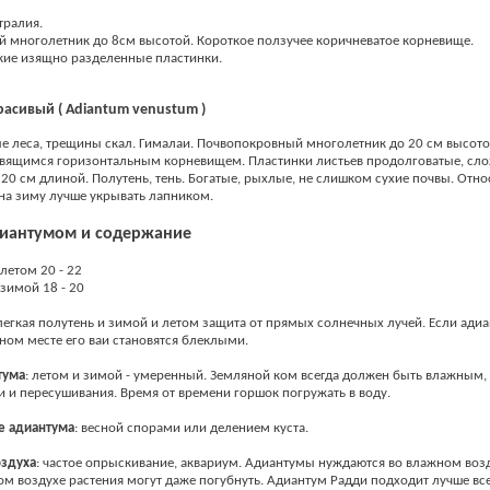
тралия.
 многолетник до 8см высотой. Короткое ползучее коричневатое корневище.
кие изящно разделенные пластинки.
асивый ( Adiantum venustum )
 леса, трещины скал. Гималаи. Почвопокровный многолетник до 20 см высото
твящимся горизонтальным корневищем. Пластинки листьев продолговатые, сл
 20 см длиной. Полутень, тень. Богатые, рыхлые, не слишком сухие почвы. Отн
 на зиму лучше укрывать лапником.
диантумом и содержание
летом 20 - 22
зимой 18 - 20
 легкая полутень и зимой и летом защита от прямых солнечных лучей. Если адиа
ом месте его ваи становятся блеклыми.
тума
: летом и зимой - умеренный. Земляной ком всегда должен быть влажным, 
и и пересушивания. Время от времени горшок погружать в воду.
е
адиантума
: весной спорами или делением куста.
оздуха
: частое опрыскивание, аквариум. Адиантумы нуждаются во влажном возд
ом воздухе растения могут даже погубнуть. Адиантум Радди подходит лучше вс