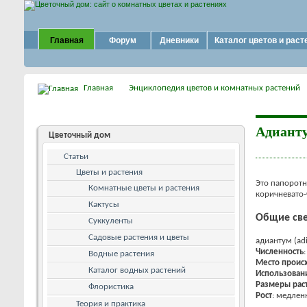
Главная
Форум
Дневники
Каталог цветов и раст
Главная
Энциклопедия цветов и комнатных растений
Адианту
Цветочный дом
Статьи
Цветы и растения
Это папорот
Комнатные цветы и растения
коричневато
Кактусы
Общие све
Суккуленты
Садовые растения и цветы
адиантум (ad
Численность
Водные растения
Место проис
Каталог водных растений
Использован
Размеры рас
Флористика
Рост
: медлен
Теория и практика