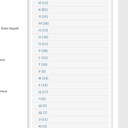
И (12)
К (85)
Л (35)
М (36)
й блестящий
Н (13)
О (16)
П (51)
Р (28)
С (52)
ные
Т (20)
У (0)
Ф (24)
Х (16)
леные
Ц (17)
Ч (0)
Ш (3)
Щ (1)
Э (21)
Ю (3)