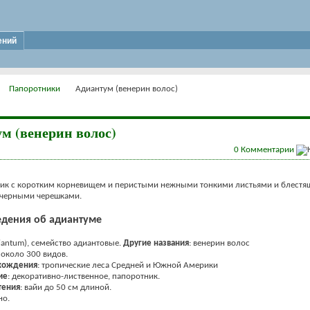
ений
Папоротники
Адиантум (венерин волос)
м (венерин волос)
0
Комментарии
ник с коротким корневищем и перистыми нежными тонкими листьями и блест
-черными черешками.
дения об адиантуме
iantum), семейство адиантовые.
Другие названия
: венерин волос
: около 300 видов.
хождения
: тропические леса Средней и Южной Америки
ие
: декоративно-лиственное, папоротник.
тения
: вайи до 50 см длиной.
но.