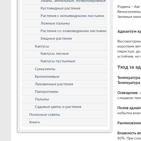
Лианы, ампельные, почвопокровные
Родина – Авс
Кустовидные растения
Вечнозеленый
Растения с копьевидными листьями
Зеленые мел
Ложные пальмы
Растения со злаковидными листьями
Адиантум кр
Хищные растения
Высокогорные
Кактусы
коротким ве
перистые, до
Кактусы лесные
устойчив, но
Кактусы пустынные
Уход за а
Суккуленты
Бромелиевые
Температура
Температура
Луковичные растения
Папоротники
Освещение
:
слишком темн
Пальмы
Садовые цветы и растения
Полив
адиан
избытка влаг
Полезные советы
Книги
Размножени
Влажность в
60%. При сух