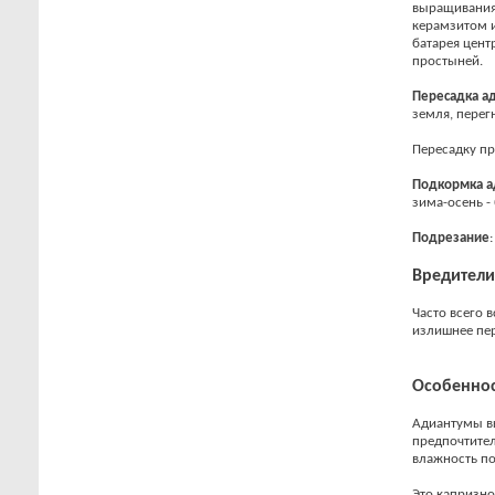
выращивания 
керамзитом и
батарея цент
простыней.
Пересадка
ад
земля, перегн
Пересадку пр
Подкормка
а
зима-осень -
Подрезание
Вредители
Часто всего 
излишнее пер
Особеннос
Адиантумы вы
предпочтител
влажность по
Это капризно