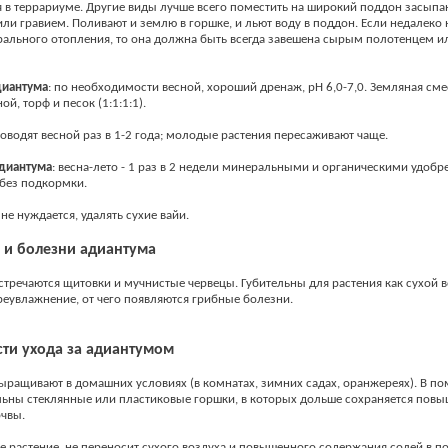
в террариуме. Другие виды лучше всего поместить на широкий поддон засып
ли гравием. Поливают и землю в горшке, и льют воду в поддон. Если недалеко 
рального отопления, то она должна быть всегда завешена сырым полотенцем и
иантума
: по необходимости весной, хороший дренаж, pH 6,0-7,0. Земляная сме
ой, торф и песок (1:1:1:1).
оводят весной раз в 1-2 года; молодые растения пересаживают чаще.
диантума
: весна-лето - 1 раз в 2 недели минеральными и органическими удоб
 без подкормки.
: не нуждается, удалять сухие вайи.
 и болезни адиантума
встречаются щитовки и мучнистые червецы. Губительны для растения как сухой в
еувлажнение, от чего появляются грибные болезни.
ти ухода за адиантумом
ращивают в домашних условиях (в комнатах, зимних садах, оранжереях). В п
ьны стеклянные или пластиковые горшки, в которых дольше сохраняется пов
чвы.
е растение, не переносит сухого воздуха и повышенного содержания солей в по