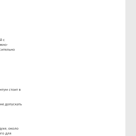
й с
ожно-
осительно
нтум стоит в
не допускать
ухе, около
его для