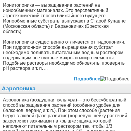
Ионитопоника — выращивание растений на
ионообменных материалах. Это перспективный
агротехнический способ ближайшего будущего.
Ионообменные субстраты выпускают в Старой Купавне
(Московская область) и Барановичах (Брестская
область).
Ионитопоника существенно отличается от гидропоники.
При гидропонном способе выращивания субстрат
необходимо поливать питательным водным раствором,
содержащим все нужные макро- и микроэлементы.
Подобные растворы необходимо обновлять, проверять
рН раствора и т. п. ...
Подробнее
Аэропоника
Аэропоника (воздушная культура)— это бессубстратный
способ выращивания растений (особенно удобен для
балконов, веранд и т. п.). При этом способе (растения
берут в любой фазе развития) корневую шейку растений
закрепляют зажимами на крышке ящика, который
наполняют питательным раствором так, чтобы 1/3