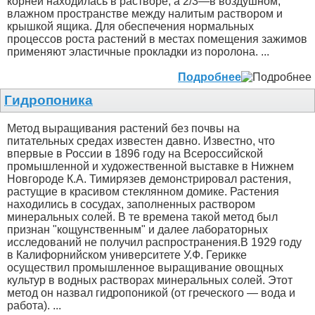
корней находилась в растворе, а 2/3—в воздушном,
влажном пространстве между налитым раствором и
крышкой ящика. Для обеспечения нормальных
процессов роста растений в местах помещения зажимов
применяют эластичные прокладки из поролона. ...
Подробнее
Гидропоника
Метод выращивания растений без почвы на
питательных средах известен давно. Известно, что
впервые в России в 1896 году на Всероссийской
промышленной и художественной выставке в Нижнем
Новгороде К.А. Тимирязев демонстрировал растения,
растущие в красивом стеклянном домике. Растения
находились в сосудах, заполненных раствором
минеральных солей. В те времена такой метод был
признан "кощунственным" и далее лабораторных
исследований не получил распространения.В 1929 году
в Калифорнийском университете У.Ф. Герикке
осуществил промышленное выращивание овощных
культур в водных растворах минеральных солей. Этот
метод он назвал гидропоникой (от греческого — вода и
работа). ...