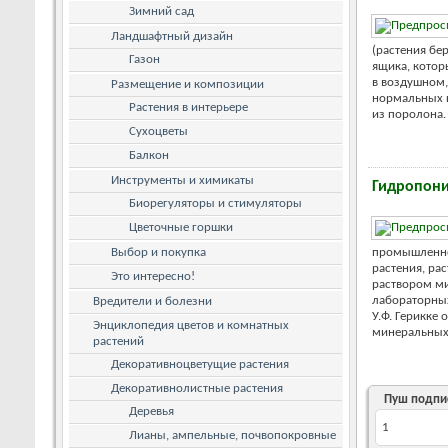
Зимний сад
Ландшафтный дизайн
(растения бе
Газон
ящика, котор
в воздушном,
Размещение и композиции
нормальных п
Растения в интерьере
из поролона. .
Сухоцветы
Балкон
Инструменты и химикаты
Гидропон
Биорегуляторы и стимуляторы
Цветочные горшки
Выбор и покупка
промышленной
растения, ра
Это интересно!
раствором ми
лабораторных
Вредители и болезни
У.Ф. Герикке
Энциклопедия цветов и комнатных
минеральных с
растений
Декоративноцветущие растения
Декоративнолистные растения
Пуш подпи
Деревья
1
Лианы, ампельные, почвопокровные