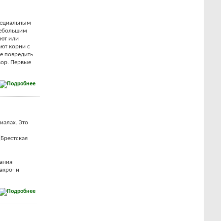
специальным
небольшим
ают или
ают корни с
е повредить
вор. Первые
алах. Это
(Брестская
ания
акро- и