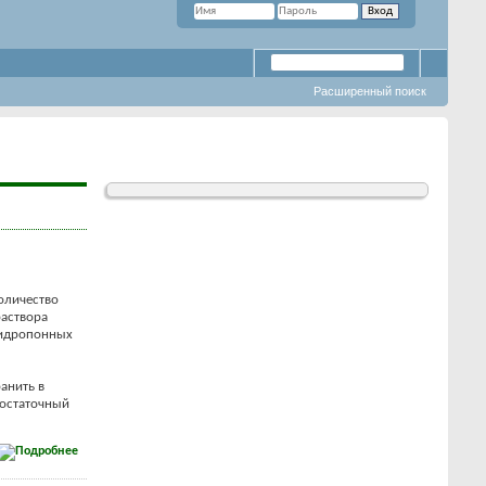
Расширенный поиск
оличество
раствора
гидропонных
анить в
достаточный