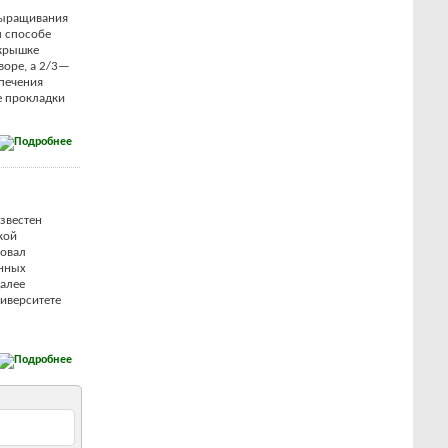
выращивания
м способе
 крышке
воре, а 2/3—
печения
е прокладки
звестен
кой
ровал
енных
далее
иверситете