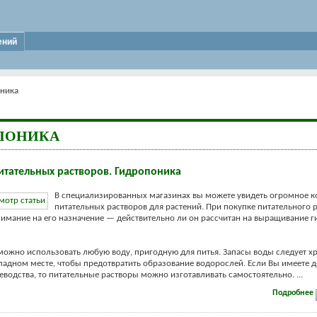
ений
ника
ПОНИКА
итательных растворов. Гидропоника
В специализированных магазинах вы можете увидеть огромное к
питательных растворов для растений. При покупке питательного 
имание на его назначение — действительно ли он рассчитан на выращивание 
можно использовать любую воду, пригодную для питья. Запасы воды следует хр
адном месте, чтобы предотвратить образование водорослей. Если Вы имеете 
еводства, то питательные растворы можно изготавливать самостоятельно. ...
Подробнее