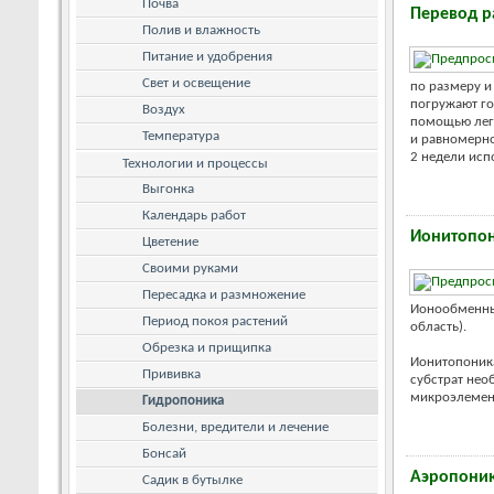
Почва
Перевод р
Полив и влажность
Питание и удобрения
Свет и освещение
по размеру и
погружают го
Воздух
помощью легк
Температура
и равномерно
2 недели испо
Технологии и процессы
Выгонка
Календарь работ
Ионитопо
Цветение
Своими руками
Пересадка и размножение
Ионообменные
Период покоя растений
область).
Обрезка и прищипка
Ионитопоника
Прививка
субстрат нео
микроэлемент
Гидропоника
Болезни, вредители и лечение
Бонсай
Аэропони
Садик в бутылке