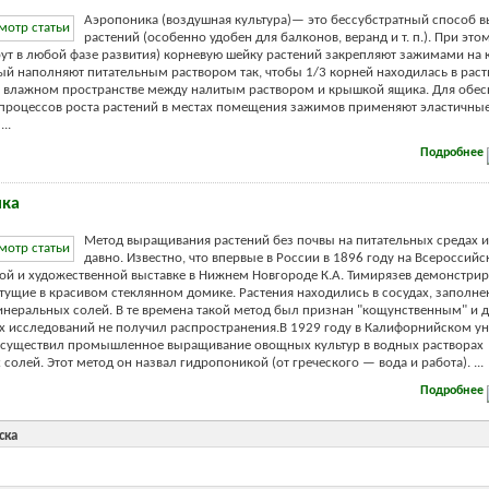
Аэропоника (воздушная культура)— это бессубстратный способ 
растений (особенно удобен для балконов, веранд и т. п.). При это
рут в любой фазе развития) корневую шейку растений закрепляют зажимами на
ый наполняют питательным раствором так, чтобы 1/3 корней находилась в раст
 влажном пространстве между налитым раствором и крышкой ящика. Для обес
роцессов роста растений в местах помещения зажимов применяют эластичны
..
Подробнее
ика
Метод выращивания растений без почвы на питательных средах и
давно. Известно, что впервые в России в 1896 году на Всероссийс
 и художественной выставке в Нижнем Новгороде К.А. Тимирязев демонстри
стущие в красивом стеклянном домике. Растения находились в сосудах, заполн
неральных солей. В те времена такой метод был признан "кощунственным" и 
 исследований не получил распространения.В 1929 году в Калифорнийском ун
 осуществил промышленное выращивание овощных культур в водных растворах
олей. Этот метод он назвал гидропоникой (от греческого — вода и работа). ...
Подробнее
ска