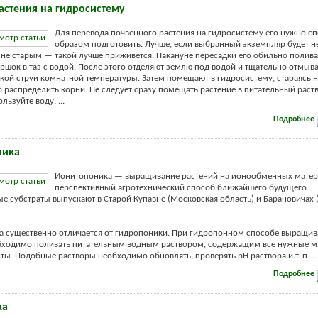
астения на гидросистему
Для перевода почвенного растения на гидросистему его нужно 
образом подготовить. Лучше, если выбранный экземпляр будет 
 не старым — такой лучше приживётся. Накануне пересадки его обильно полив
ршок в таз с водой. После этого отделяют землю под водой и тщательно отмыв
ой струи комнатной температуры. Затем помещают в гидросистему, стараясь н
 распределить корни. Не следует сразу помещать растение в питательный раст
льзуйте воду. ...
Подробнее
ника
Ионитопоника — выращивание растений на ионообменных матери
перспективный агротехнический способ ближайшего будущего.
 субстраты выпускают в Старой Купавне (Московская область) и Барановичах 
 существенно отличается от гидропоники. При гидропонном способе выращив
бходимо поливать питательным водным раствором, содержащим все нужные м
ы. Подобные растворы необходимо обновлять, проверять рН раствора и т. п. ...
Подробнее
ка