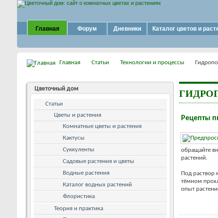
Главная
Форум
Дневники
Каталог цветов и раст
Главная
Статьи
Технологии и процессы
Гидропо
Цветочный дом
ГИДРО
Статьи
Цветы и растения
Рецепты п
Комнатные цветы и растения
Кактусы
Суккуленты
обращайте вн
растений.
Садовые растения и цветы
Водные растения
Под раствор 
тёмном прохл
Каталог водных растений
опыт растени
Флористика
Теория и практика