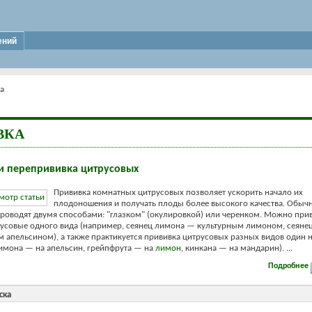
ений
а
ВКА
и перепрививка цитрусовых
Прививка комнатных цитрусовых позволяет ускорить начало их
плодоношения и получать плоды более высокого качества. Обыч
роводят двумя способами: "глазком" (окулировкой) или черенком. Можно прив
русовые одного вида (например, сеянец лимона — культурным лимоном, сеяне
 апельсином), а также практикуется прививка цитрусовых разных видов один 
имона — на апельсин, грейпфрута — на
лимон
, кинкана — на мандарин). ...
Подробнее
ска