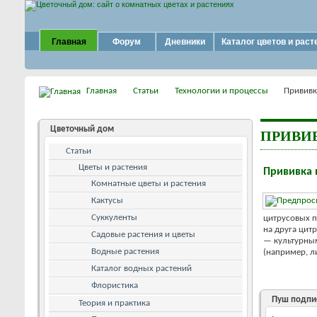
Главная
Форум
Дневники
Каталог цветов и раст
Главная
Статьи
Технологии и процессы
Прививк
Цветочный дом
ПРИВИ
Статьи
Цветы и растения
Прививка 
Комнатные цветы и растения
Кактусы
Суккуленты
цитрусовых п
на друга цит
Садовые растения и цветы
— культурным
Водные растения
(например, л
Каталог водных растений
Флористика
Пуш подпи
Теория и практика