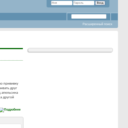
Расширенный поиск
но прививку
ивать друг
ц апельсина
на другой