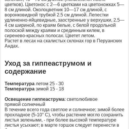
цветков). Цветонос с 2—6 цветками на цветоножках 5—
8 см длиной. Околоцветник 10—17 см длиной, с
воронковидной трубкой 2.5 см длиной. Лепестки
удлиненно-яйцевидные, заостренные у верхушки, 2.5—
4 см шириной, по краям белые, с белой продольной
полоской между краями и срединным килем, в
сиренево-красных полосах. Цветет летом.
Растет в лесах на скалистых склонах гор в Перуанских
Андах.
Уход за гиппеаструмом и
содержание
Температура
летом 25 - 30
Температура
зимой 15 - 18
Освещение гиппеаструма
: светолюбивое
прямой солнечный
В течение всего года светлое и солнечное; зимой более
прохладное (5-10° С), чтобы растение могло сохранить
листья зелеными, - при более высокой температуре
листья усыхают; в марте горшок следует перенести в