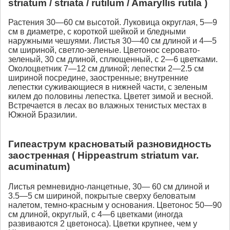
striatum / striata / rutilum / Amaryllis rutila )
Растения 30—60 см высотой. Луковица округлая, 5—9
см в диаметре, с короткой шейкой и бледными
наружными чешуями. Листья 30—40 см длиной и 4—5
см шириной, светло-зеленые. Цветонос серовато-
зеленый, 30 см длиной, сплющенный, с 2—6 цветками.
Околоцветник 7—12 см длиной; лепестки 2—2.5 см
шириной посредине, заостренные; внутренние
лепестки суживающиеся в нижней части, с зеленым
килем до половины лепестка. Цветет зимой и весной.
Встречается в лесах во влажных тенистых местах в
Южной Бразилии.
Гипеаструм красноватый разновидность
заостренная ( Hippeastrum striatum var.
acuminatum)
Листья ремневидно-ланцетные, 30— 60 см длиной и
3.5—5 см шириной, покрытые сверху беловатым
налетом, темно-красным у основания. Цветонос 50—90
см длиной, округлый, с 4—6 цветками (иногда
развиваются 2 цветоноса). Цветки крупнее, чем у