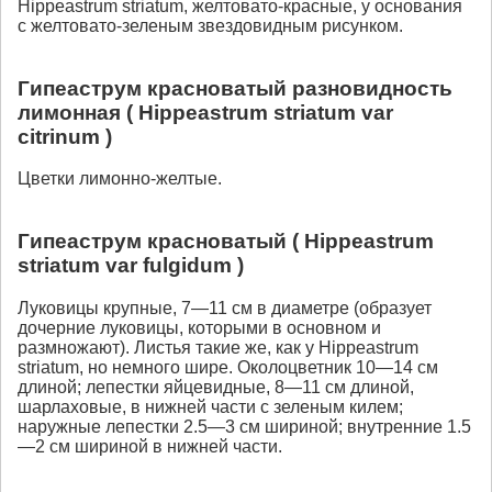
Hippeastrum striatum, желтовато-красные, у основания
с желтовато-зеленым звездовидным рисунком.
Гипеаструм красноватый разновидность
лимонная ( Hippeastrum striatum var
citrinum )
Цветки лимонно-желтые.
Гипеаструм красноватый ( Hippeastrum
striatum var fulgidum )
Луковицы крупные, 7—11 см в диаметре (образует
дочерние луковицы, которыми в основном и
размножают). Листья такие же, как у Hippeastrum
striatum, но немного шире. Околоцветник 10—14 см
длиной; лепестки яйцевидные, 8—11 см длиной,
шарлаховые, в нижней части с зеленым килем;
наружные лепестки 2.5—3 см шириной; внутренние 1.5
—2 см шириной в нижней части.