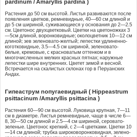
pardinum / Amaryllis pardina )
Растения до 50 см высотой. Листья развиваются после
появления цветков, ремневидные, 40—60 см длиной и
до 5 см шириной, суживающиеся у основания до 2—2.5
см. Цветонос двухцветковый. Цветки на цветоножках 3
—5см длиной, воронковидные; околоцветник 10—12 см
длиной; зев зеленовато-желтый; лепестки удлиненно-
коготковидные, 3.5—4.5 см шириной, зеленовато-
белые, кремовые, с красноватым оттенком и в
многочисленных мелких красных пятнах; наружные
лепестки шире внутренних. Цветет зимой и весной.
Встречается на скалистых склонах гор в Перуанских
Андах.
Гипеаструм noпугаевидный ( Нippeastrum
psittacinum /Аmaryllis psittacina )
Растения 60—90 см высотой. Луковица крупная, 7—11
см в диаметре. Листья ремневидные, чаще в числе 6—
8, 30—50 см длиной и 2.5—4 см шириной, серовато-
зеленые. Цветонос крепкий, с 2—4 цветками. Цветки 10
—14 см длиной; трубка широковоронковидная, зелено-