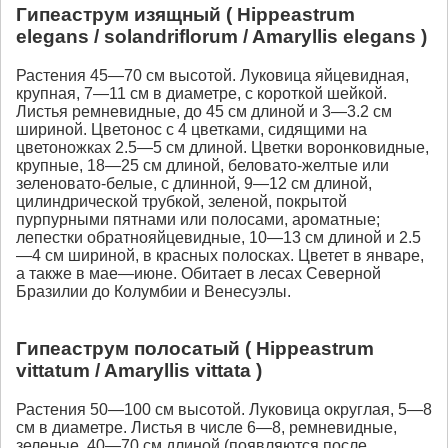
Гипеаструм изящный ( Hippeastrum
elegans / solandriflorum / Amaryllis elegans )
Растения 45—70 см высотой. Луковица яйцевидная,
крупная, 7—11 см в диаметре, с короткой шейкой.
Листья ремневидные, до 45 см длиной и 3—3.2 см
шириной. Цветонос с 4 цветками, сидящими на
цветоножках 2.5—5 см длиной. Цветки воронковидные,
крупные, 18—25 см длиной, беловато-желтые или
зеленовато-белые, с длинной, 9—12 см длиной,
цилиндрической трубкой, зеленой, покрытой
пурпурными пятнами или полосами, ароматные;
лепестки обратнояйцевидные, 10—13 см длиной и 2.5
—4 см шириной, в красных полосках. Цветет в январе,
а также в мае—июне. Обитает в лесах Северной
Бразилии до Колумбии и Венесуэлы.
Гипеаструм полосатый ( Hippeastrum
vittatum / Amaryllis vittata )
Растения 50—100 см высотой. Луковица округлая, 5—8
см в диаметре. Листья в числе 6—8, ремневидные,
зеленые, 40—70 см длиной (появляются после