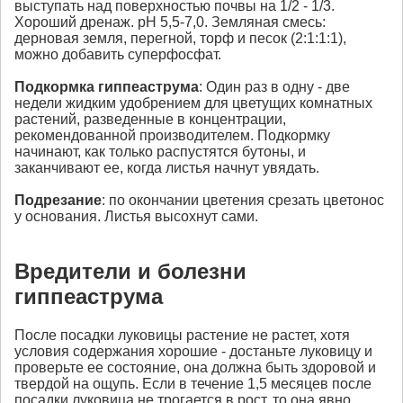
выступать над поверхностью почвы на 1/2 - 1/3.
Хороший дренаж. рН 5,5-7,0. Земляная смесь:
дерновая земля, перегной, торф и песок (2:1:1:1),
можно добавить суперфосфат.
Подкормка
гиппеаструма
: Один раз в одну - две
недели жидким удобрением для цветущих комнатных
растений, разведенные в концентрации,
рекомендованной производителем. Подкормку
начинают, как только распустятся бутоны, и
заканчивают ее, когда листья начнут увядать.
Подрезание
: по окончании цветения срезать цветонос
у основания. Листья высохнут сами.
Вредители и болезни
гиппеаструма
После посадки луковицы растение не растет, хотя
условия содержания хорошие - достаньте луковицу и
проверьте ее состояние, она должна быть здоровой и
твердой на ощупь. Если в течение 1,5 месяцев после
посадки луковица не трогается в рост, то она явно