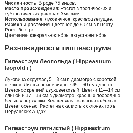
Численность
: В роде 75 видов.
Место происхождения
: Растет в тропических и
субтропических районах Америки.
Использование
: луковичное, красивоцветущее.
Размеры растения
: цветонос до 80 см в высоту.
Рост
: быстро.
Цветение
: февраль-октябрь, август-сентябрь.
Разновидности гиппеаструма
Гипеаструм Леопольда ( Нippeastrum
leopoldii )
Луковица округлая, 5—8 см в диаметре с короткой
шейкой. Листья ремневидные 45—60 см длиной.
Цветонос крепкий двухцветковый. Цветки 11—14 см
длиной и 17—18 см в диаметре, красные посредине
белые у верхушки. Зев венчика зеленовато-белый.
Цветет осенью. Растет на скалистых склонах гор в
Перуанских Андах.
Гипеаструм пятнистый ( Нippeastrum