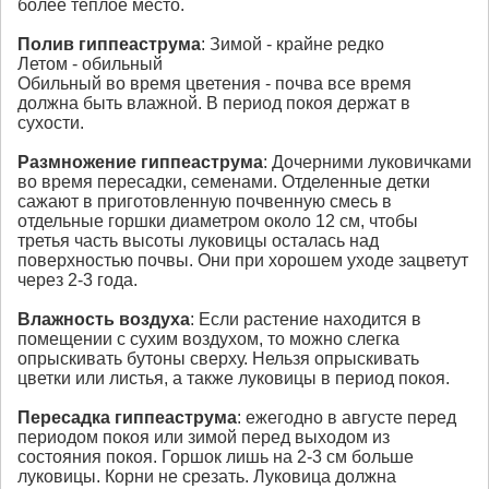
более теплое место.
Полив
гиппеаструма
: Зимой - крайне редко
Летом - обильный
Обильный во время цветения - почва все время
должна быть влажной. В период покоя держат в
сухости.
Размножение
гиппеаструма
: Дочерними луковичками
во время пересадки, семенами. Отделенные детки
сажают в приготовленную почвенную смесь в
отдельные горшки диаметром около 12 см, чтобы
третья часть высоты луковицы осталась над
поверхностью почвы. Они при хорошем уходе зацветут
через 2-3 года.
Влажность воздуха
: Если растение находится в
помещении с сухим воздухом, то можно слегка
опрыскивать бутоны сверху. Нельзя опрыскивать
цветки или листья, а также луковицы в период покоя.
Пересадка
гиппеаструма
: ежегодно в августе перед
периодом покоя или зимой перед выходом из
состояния покоя. Горшок лишь на 2-3 см больше
луковицы. Корни не срезать. Луковица должна