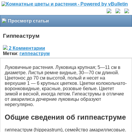
Просмотр статьи
Гиппеаструм
2 Комментарии
Метки
:
гиппеаструм
Луковичные растения. Луковица крупная; 5—11 см в
диаметре. Листья ремне видные, 30—70 см длиной.
Цветонос до 70 см высотой, полый и несет на
верхушке 1 — 6 крупных цветков. Цветки колокольчато-
воронковидные, красные, розовые белые. Цветет
зимой и весной, иногда летом. Гипеаструмы в отличие
от амарилиса дочерние луковицы образуют
нерегулярно.
Общие сведения об гиппеаструме
гиппеаструм (hippeastrum), семейство амариллисовые.