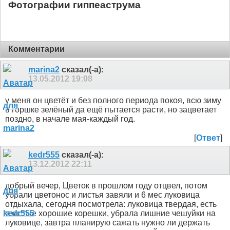
Фотографии гиппеаструма
Комментарии
marina2
сказал(-а):
13.05.2012
19:08
у меня он цветёт и без полного периода покоя, всю зиму
в горшке зелёный да ещё пытается расти, но зацветает
поздно, в начале мая-каждый год.
[
Ответ
]
kedr555
сказал(-а):
13.12.2012
22:11
добрый вечер, Цветок в прошлом году отцвел, потом
убрали цветонос и листья завяли и 6 мес луковица
отдыхала, сегодня посмотрела: луковица твердая, есть
толстые хорошие корешки, убрала лишние чешуйки на
луковице, завтра планирую сажать нужно ли держать