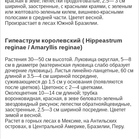
красная в зеве; лепестки продолговатые, 2.5— 3 см
шириной, заостренные, с красными краями, с зеленым
или желтовато-зеленым килем, вишнево-красными
полосами в средней части. Цветет весной.
Произрастает в лесах Южной Бразилии.
Гипеаструм королевский ( Нippeastrum
reginae / Amaryllis reginae)
Растения 30—50 см высотой. Луковица округлая, 5—8
см в диаметре (материнская луковица слабо образует
дочерние луковицы). Листья линейно-ланцетные, 60 см
длиной и 3.5—4 см шириной посредине,
суживающиеся до 1.5 см у основания (появляются
после цветков). Цветонос с 2—4 цветками.
Околоцветник 10—14 см длиной; трубка
воронковидная, красная, в зеве беловато-зеленый
звездовидный рисунок; лепестки обратнояйцевидные,
заостренные, 2.5—3 см шириной посредине. Цветет
зимой и весной.
Растет в горных лесах в Мексике, на Антильских
островах, в Центральной Америке, Бразилии, Перу.