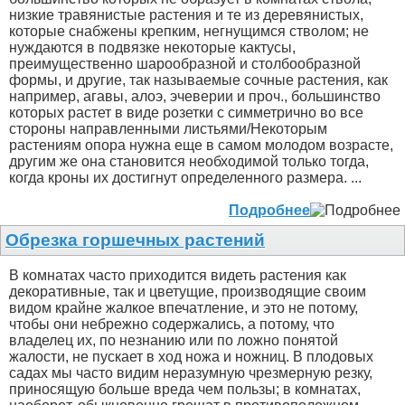
низкие травянистые растения и те из деревянистых,
которые снабжены крепким, негнущимся стволом; не
нуждаются в подвязке некоторые кактусы,
преимущественно шарообразной и столбообразной
формы, и другие, так называемые сочные растения, как
например, агавы, алоэ, эчеверии и проч., большинство
которых растет в виде розетки с симметрично во все
стороны направленными листьями/Некоторым
растениям опора нужна еще в самом молодом возрасте,
другим же она становится необходимой только тогда,
когда кроны их достигнут определенного размера. ...
Подробнее
Обрезка горшечных растений
В комнатах часто приходится видеть растения как
декоративные, так и цветущие, производящие своим
видом крайне жалкое впечатление, и это не потому,
чтобы они небрежно содержались, а потому, что
владелец их, по незнанию или по ложно понятой
жалости, не пускает в ход ножа и ножниц. В плодовых
садах мы часто видим неразумную чрезмерную резку,
приносящую больше вреда чем пользы; в комнатах,