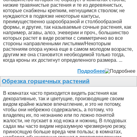
низкие травянистые растения и те из деревянистых,
которые снабжены крепким, негнущимся стволом; не
нуждаются в подвязке некоторые кактусы,
преимущественно шарообразной и столбообразной
формы, и другие, так называемые сочные растения, как
например, агавы, алоэ, эчеверии и проч., большинство
которых растет в виде розетки с симметрично во все
стороны направленными листьями/Некоторым
растениям опора нужна еще в самом молодом возрасте,
другим же она становится необходимой только тогда,
когда кроны их достигнут определенного размера. ...
Подробнее
Обрезка горшечных растений
В комнатах часто приходится видеть растения как
декоративные, так и цветущие, производящие своим
видом крайне жалкое впечатление, и это не потому,
чтобы они небрежно содержались, а потому, что
владелец их, по незнанию или по ложно понятой
жалости, не пускает в ход ножа и ножниц. В плодовых
садах мы часто видим неразумную чрезмерную резку,
приносящую больше вреда чем пользы; в комнатах,