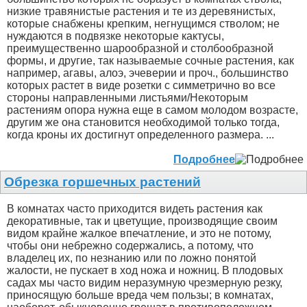
низкие травянистые растения и те из деревянистых,
которые снабжены крепким, негнущимся стволом; не
нуждаются в подвязке некоторые кактусы,
преимущественно шарообразной и столбообразной
формы, и другие, так называемые сочные растения, как
например, агавы, алоэ, эчеверии и проч., большинство
которых растет в виде розетки с симметрично во все
стороны направленными листьями/Некоторым
растениям опора нужна еще в самом молодом возрасте,
другим же она становится необходимой только тогда,
когда кроны их достигнут определенного размера. ...
Подробнее
Обрезка горшечных растений
В комнатах часто приходится видеть растения как
декоративные, так и цветущие, производящие своим
видом крайне жалкое впечатление, и это не потому,
чтобы они небрежно содержались, а потому, что
владелец их, по незнанию или по ложно понятой
жалости, не пускает в ход ножа и ножниц. В плодовых
садах мы часто видим неразумную чрезмерную резку,
приносящую больше вреда чем пользы; в комнатах,