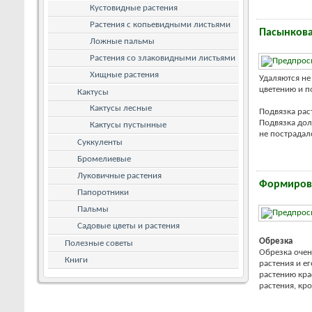
Кустовидные растения
Растения с копьевидными листьями
Пасынкова
Ложные пальмы
Растения со злаковидными листьями
Хищные растения
Удаляются не
цветению и п
Кактусы
Кактусы лесные
Подвязка рас
Подвязка дол
Кактусы пустынные
не пострадало 
Суккуленты
Бромелиевые
Луковичные растения
Формирова
Папоротники
Пальмы
Садовые цветы и растения
Обрезка
Полезные советы
Обрезка очен
Книги
растения и е
растению кра
растения, кро