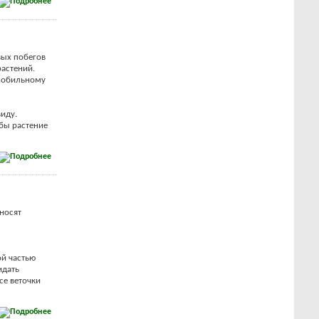
вых побегов
растений.
е обильному
иду.
обы растение
носят
ой частью
идать
се веточки