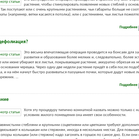
растение, чтобы стимулировать появление новых стеблей у основ
. Так поступают или с очень крупными растениями, чьи габариты больше не соот
аты (например, ветки касаются потолка), или с растениями, чьи листья пожелте
Подробнее
 дефолиация?
Это весьма впечатляющая операция проводится на бонсаях для з
развития и образования более мелких и, следовательно, более э
ае или июне убирают все листья, покрывающие растение, аккуратно обрезая их
основания черешка. Через одну-две недели растение придёт в себя после подо
а, и на нём начнут быстро развиваться пазушные почки, которые дадут новые ли
режних. ...
Подробнее
ание
Хотя эту процедуру типично комнатной назвать можно только с н
условиях жилого помещения она имеет свои особенности.
равянистыми стеблями и крупными соцветиями или цветками требуют дополни
двязывают к колышкам или стержням, иногда в нескольких местах. Для повыше
 опоры колышки (или стержни) надо загонять в горшок по самое дно. Если он