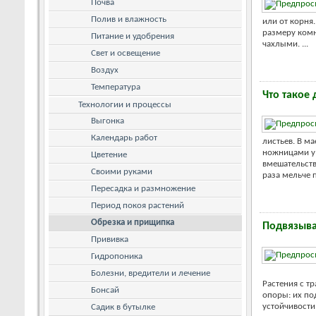
Почва
Полив и влажность
или от корня
размеру комн
Питание и удобрения
чахлыми. ...
Свет и освещение
Воздух
Температура
Что такое
Технологии и процессы
Выгонка
Календарь работ
листьев. В м
ножницами у 
Цветение
вмешательств
Своими руками
раза мельче п
Пересадка и размножение
Период покоя растений
Обрезка и прищипка
Подвязыв
Прививка
Гидропоника
Болезни, вредители и лечение
Растения с т
Бонсай
опоры: их по
устойчивости
Садик в бутылке