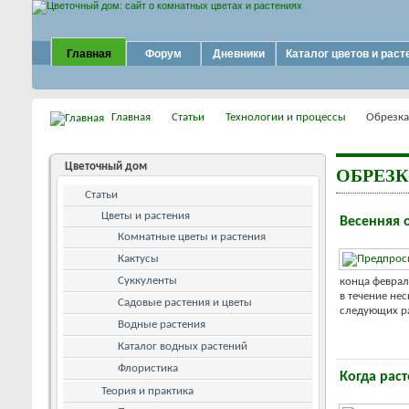
Главная
Форум
Дневники
Каталог цветов и раст
Главная
Статьи
Технологии и процессы
Обрезка
Цветочный дом
ОБРЕЗ
Статьи
Цветы и растения
Весенняя 
Комнатные цветы и растения
Кактусы
Суккуленты
конца февраля
в течение не
Садовые растения и цветы
следующих раб
Водные растения
Каталог водных растений
Флористика
Когда рас
Теория и практика