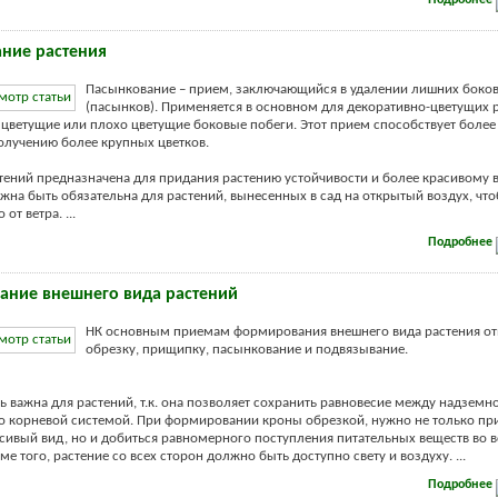
ние растения
Пасынкование – прием, заключающийся в удалении лишних боко
(пасынков). Применяется в основном для декоративно-цветущих 
 цветущие или плохо цветущие боковые побеги. Этот прием способствует боле
олучению более крупных цветков.
тений предназначена для придания растению устойчивости и более красивому в
жна быть обязательна для растений, вынесенных в сад на открытый воздух, чт
от ветра. ...
Подробнее
ние внешнего вида растений
НК основным приемам формирования внешнего вида растения от
обрезку, прищипку, пасынкование и подвязывание.
ь важна для растений, т.к. она позволяет сохранить равновесие между надземн
го корневой системой. При формировании кроны обрезкой, нужно не только пр
сивый вид, но и добиться равномерного поступления питательных веществ во в
ме того, растение со всех сторон должно быть доступно свету и воздуху. ...
Подробнее