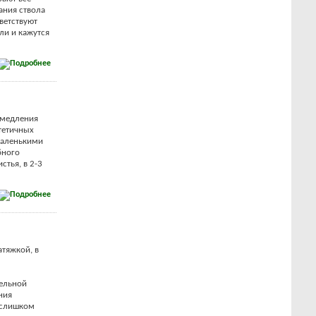
ания ствола
ветствуют
ли и кажутся
амедления
стетичных
 маленькими
бного
стья, в 2-3
атяжкой, в
тельной
ния
и слишком