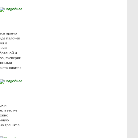
ться прямо
иде палочек
ет в
пким,
бразной и
оэ, эчеверии
ленными
а становится
ак и
, и это не
ложно
умную
но грешат в