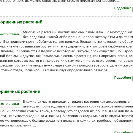
 с растением, их можно окрасить в тон стеблю нетоксичной краской. ...
Подробнее
горшечных растений
Многие из растений, воспитываемых в комнатах, не могут держа
без подвязки к какой-либо прочной опоре, которую им и дают в в
. Без подвязки могут обойтись только пальмы, большинство которых не образу
ола, низкие травянистые растения и те из деревянистых, которые снабжены кре
тволом; не нуждаются в подвязке некоторые кактусы, преимущественно шароо
ой формы, и другие, так называемые сочные растения, как например, агавы, ал
ьшинство которых растет в виде розетки с симметрично во все стороны направ
оторым растениям опора нужна еще в самом молодом возрасте, другим же он
только тогда, когда кроны их достигнут определенного размера. ...
Подробнее
оршечных растений
В комнатах часто приходится видеть растения как декоративные, т
цветущие, производящие своим видом крайне жалкое впечатление
ы они небрежно содержались, а потому, что владелец их, по незнанию или по 
сти, не пускает в ход ножа и ножниц. В плодовых садах мы часто видим нераз
езку, приносящую больше вреда чем пользы; в комнатах, наоборот, обыкновен
ном направлении. ...
Подробнее