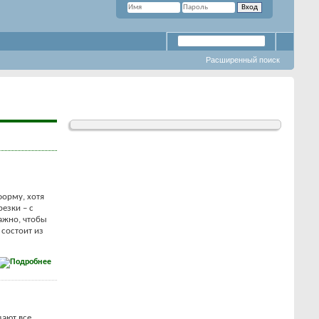
Расширенный поиск
форму, хотя
резки – с
важно, чтобы
 состоит из
зают все