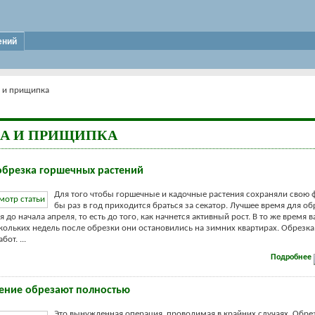
ений
 и прищипка
КА И ПРИЩИПКА
обрезка горшечных растений
Для того чтобы горшечные и кадочные растения сохраняли свою 
бы раз в год приходится браться за секатор. Лучшее время для об
 до начала апреля, то есть до того, как начнется активный рост. В то же время 
скольких недель после обрезки они остановились на зимних квартирах. Обрезка
от. ...
Подробнее
тение обрезают полностью
Это вынужденная операция, проводимая в крайних случаях. Обре