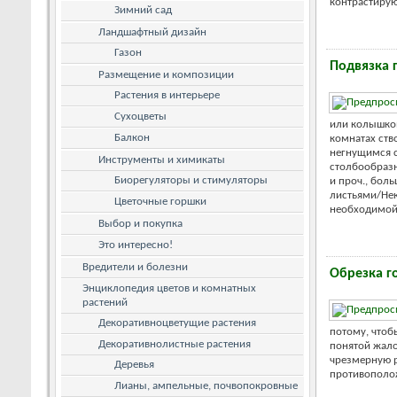
контрастируют
Зимний сад
Ландшафтный дизайн
Газон
Подвязка 
Размещение и композиции
Растения в интерьере
Сухоцветы
или колышков
Балкон
комнатах ств
негнущимся с
Инструменты и химикаты
столбообразн
Биорегуляторы и стимуляторы
и проч., бол
листьями/Нек
Цветочные горшки
необходимой 
Выбор и покупка
Это интересно!
Вредители и болезни
Обрезка г
Энциклопедия цветов и комнатных
растений
Декоративноцветущие растения
потому, чтоб
Декоративнолистные растения
понятой жало
чрезмерную р
Деревья
противополож
Лианы, ампельные, почвопокровные