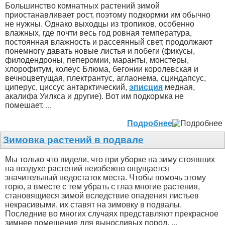
Большинство комнатных растений зимой
приостанавливает рост, поэтому подкормки им обычно
не нужны. Однако выходцы из тропиков, особенно
влажных, где почти весь год ровная температура,
постоянная влажность и рассеянный свет, продолжают
понемногу давать новые листья и побеги (фикусы,
филодендроны, пеперомии, маранты, монстеры,
хлорофитум, колеус Блюма, бегонии королевская и
вечноцветущая, плектрантус, аглаонема, сциндапсус,
циперус, циссус антарктический,
эписция
медная,
акалифа Уилкса и другие). Вот им подкормка не
помешает. ...
Подробнее
Зимовка растений в подвале
Мы только что видели, что при уборке на зиму стоявших
на воздухе растений неизбежно ощущается
значительный недостаток места. Чтобы помочь этому
горю, а вместе с тем убрать с глаз многие растения,
становящиеся зимой вследствие опадения листьев
некрасивыми, их ставят на зимовку в подвалы.
Последние во многих случаях представляют прекрасное
зимнее помещение для выносливых пород. ...