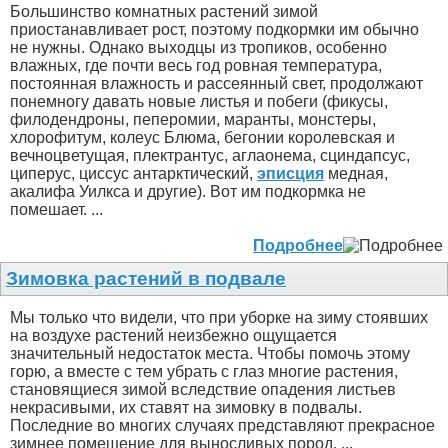
Большинство комнатных растений зимой
приостанавливает рост, поэтому подкормки им обычно
не нужны. Однако выходцы из тропиков, особенно
влажных, где почти весь год ровная температура,
постоянная влажность и рассеянный свет, продолжают
понемногу давать новые листья и побеги (фикусы,
филодендроны, пеперомии, маранты, монстеры,
хлорофитум, колеус Блюма, бегонии королевская и
вечноцветущая, плектрантус, аглаонема, сциндапсус,
циперус, циссус антарктический,
эписция
медная,
акалифа Уилкса и другие). Вот им подкормка не
помешает. ...
Подробнее
Зимовка растений в подвале
Мы только что видели, что при уборке на зиму стоявших
на воздухе растений неизбежно ощущается
значительный недостаток места. Чтобы помочь этому
горю, а вместе с тем убрать с глаз многие растения,
становящиеся зимой вследствие опадения листьев
некрасивыми, их ставят на зимовку в подвалы.
Последние во многих случаях представляют прекрасное
зимнее помещение для выносливых пород. ...