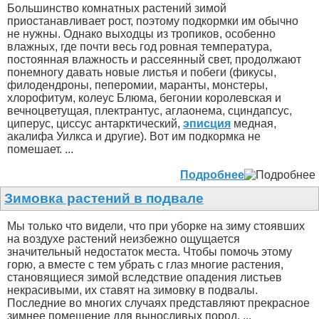
Большинство комнатных растений зимой
приостанавливает рост, поэтому подкормки им обычно
не нужны. Однако выходцы из тропиков, особенно
влажных, где почти весь год ровная температура,
постоянная влажность и рассеянный свет, продолжают
понемногу давать новые листья и побеги (фикусы,
филодендроны, пеперомии, маранты, монстеры,
хлорофитум, колеус Блюма, бегонии королевская и
вечноцветущая, плектрантус, аглаонема, сциндапсус,
циперус, циссус антарктический,
эписция
медная,
акалифа Уилкса и другие). Вот им подкормка не
помешает. ...
Подробнее
Зимовка растений в подвале
Мы только что видели, что при уборке на зиму стоявших
на воздухе растений неизбежно ощущается
значительный недостаток места. Чтобы помочь этому
горю, а вместе с тем убрать с глаз многие растения,
становящиеся зимой вследствие опадения листьев
некрасивыми, их ставят на зимовку в подвалы.
Последние во многих случаях представляют прекрасное
зимнее помещение для выносливых пород. ...