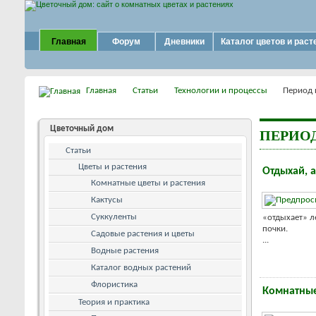
Главная
Форум
Дневники
Каталог цветов и раст
Главная
Статьи
Технологии и процессы
Период 
Цветочный дом
ПЕРИО
Статьи
Цветы и растения
Отдыхай, 
Комнатные цветы и растения
Кактусы
Суккуленты
«отдыхает» л
почки.
Садовые растения и цветы
...
Водные растения
Каталог водных растений
Флористика
Комнатные
Теория и практика