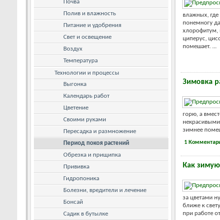
Почва
Полив и влажность
влажных, где
понемногу да
Питание и удобрения
хлорофитум, 
Свет и освещение
циперус, цис
помешает. ...
Воздух
Температура
Технологии и процессы
Зимовка р
Выгонка
Календарь работ
Цветение
горю, а вмес
Своими руками
некрасивыми,
зимнее помещ
Пересадка и размножение
1 Комментар
Период покоя растений
Обрезка и прищипка
Как зимую
Прививка
Гидропоника
Болезни, вредители и лечение
за цветами н
Бонсай
ближе к свету
при работе о
Садик в бутылке