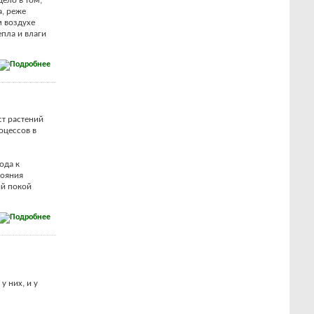
Дело в том,
а, реже
м воздухе
епла и влаги
ст растений
оцессов в
ода к
тояния
ий покой
у них, и у