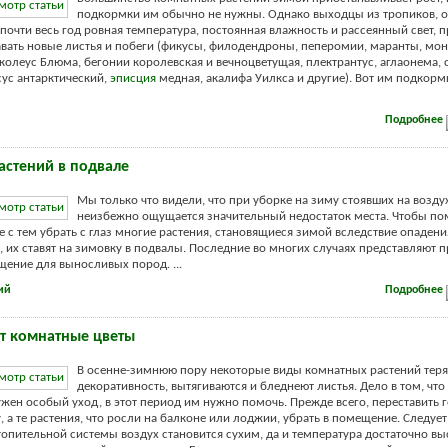
подкормки им обычно не нужны. Однако выходцы из тропиков, 
 почти весь год ровная температура, постоянная влажность и рассеянный свет,
вать новые листья и побеги (фикусы, филодендроны, пеперомии, маранты, мон
колеус Блюма, бегонии королевская и вечноцветущая, плектрантус, аглаонема, 
сус антарктический,
эписция
медная, акалифа Уилкса и другие). Вот им подкорм
Подробнее
астений в подвале
Мы только что видели, что при уборке на зиму стоявших на возду
неизбежно ощущается значительный недостаток места. Чтобы по
те с тем убрать с глаз многие растения, становящиеся зимой вследствие опадени
 их ставят на зимовку в подвалы. Последние во многих случаях представляют 
ение для выносливых пород. ...
ий
Подробнее
т комнатные цветы
В осенне-зимнюю пору некоторые виды комнатных растений тер
декоративность, вытягиваются и бледнеют листья. Дело в том, что
ужен особый уход, в этот период им нужно помочь. Прежде всего, переставить 
, а те растения, что росли на балконе или лоджии, убрать в помещение. Следует 
топительной системы воздух становится сухим, да и температура достаточно вы