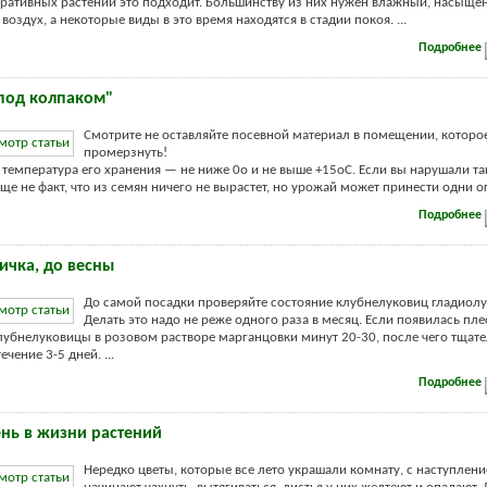
оративных растений это подходит. Большинству из них нужен влажный, насыщ
оздух, а некоторые виды в это время находятся в стадии покоя. ...
Подробнее
"под колпаком"
Смотрите не оставляйте посевной материал в помещении, которо
промерзнуть!
температура его хранения — не ниже 0о и не выше +15оС. Если вы нарушали т
еще не факт, что из семян ничего не вырастет, но урожай может принести одни ог
Подробнее
ичка, до весны
До самой посадки проверяйте состояние клубнелуковиц гладиолу
Делать это надо не реже одного раза в месяц. Если появилась пле
лубнелуковицы в розовом растворе марганцовки минут 20-30, после чего тщат
ечение 3-5 дней. ...
Подробнее
ень в жизни растений
Нередко цветы, которые все лето украшали комнату, с наступлен