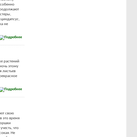
особенно
 продолжают
стеры,
сциндапсус,
ка не
хе растений
мочь этому
я листьев
прекрасное
яют свою
 в это время
горшки
учесть, что
сокая. Не