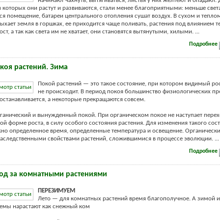
начинают чахнуть, вытягиваться, листья у них желтеют и опадают. 
 в которых они растут и развиваются, стали менее благоприятными: меньше свет
ся помещение, батареи центрального отопления сушат воздух. В сухом и тепло
ыхает земля в горшках, ее приходится чаще поливать, растения под влиянием т
ост, а так как света им не хватает, они становятся вытянутыми, хилыми. ...
Подробнее
коя растений. Зима
Покой растений — это такое состояние, при котором видимый ро
не происходит. В период покоя большинство физиологических пр
останавливается, а некоторые прекращаются совсем.
ганический и вынужденный покой. При органическом покое не наступает перех
ой форме роста, в силу особого состояния растения. Для изменения такого сос
но определенное время, определенные температура и освещение. Органическ
аследственными свойствами растений, сложившимися в процессе эволюции. ...
Подробнее
од за комнатными растениями
ПЕРЕЗИМУЕМ
Лето — для комнатных растений время благополучное. А зимой и 
емы нарастают как снежный ком