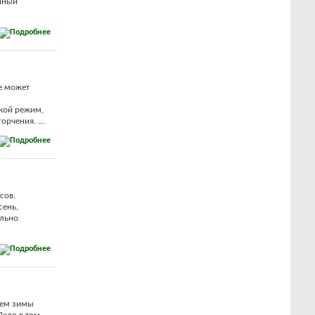
енный
е может
акой режим,
орчения. ...
сов.
сень,
ельно
ием зимы