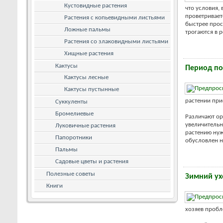
Кустовидные растения
что условия,
проветривает
Растения с копьевидными листьями
быстрее прос
Ложные пальмы
трогаются в р
Растения со злаковидными листьями
Хищные растения
Кактусы
Период по
Кактусы лесные
Кактусы пустынные
растении при
Суккуленты
Бромелиевые
Различают ор
увеличительн
Луковичные растения
растению нуж
Папоротники
обусловлен н
Пальмы
Садовые цветы и растения
Полезные советы
Зимний ух
Книги
хозяев пробл