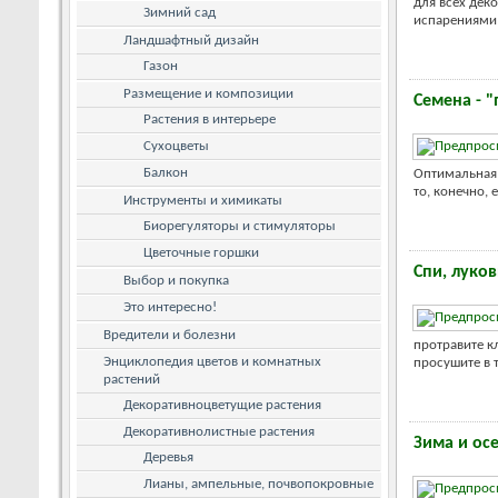
для всех дек
Зимний сад
испарениями в
Ландшафтный дизайн
Газон
Размещение и композиции
Семена - 
Растения в интерьере
Сухоцветы
Балкон
Оптимальная 
то, конечно, 
Инструменты и химикаты
Биорегуляторы и стимуляторы
Цветочные горшки
Спи, луков
Выбор и покупка
Это интересно!
Вредители и болезни
протравите к
Энциклопедия цветов и комнатных
просушите в т
растений
Декоративноцветущие растения
Декоративнолистные растения
Зима и ос
Деревья
Лианы, ампельные, почвопокровные