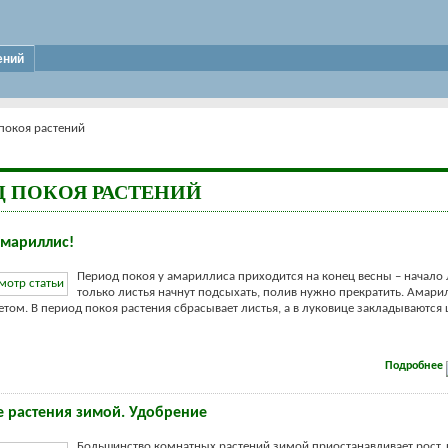
ений
покоя растений
Д ПОКОЯ РАСТЕНИЙ
амариллис!
Период покоя у амариллиса приходится на конец весны – начало л
только листья начнут подсыхать, полив нужно прекратить. Амари
етом. В период покоя растения сбрасывает листья, а в луковице закладываются
Подробнее
 растения зимой. Удобрение
Большинство комнатных растений зимой приостанавливает рост,