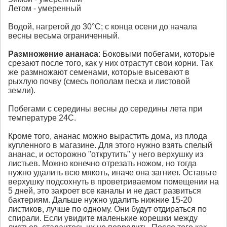
Летом - умеренный
Водой, нагретой до 30°С; с конца осени до начала
весны весьма ограниченный.
Размножение
ананаса
: Боковыми побегами, которые
срезают после того, как у них отрастут свои корни. Так
же размножают семенами, которые высевают в
рыхлую почву (смесь пополам песка и листовой
земли).
Побегами с середины весны до середины лета при
температуре 24С.
Кроме того, ананас можно вырастить дома, из плода
купленного в магазине. Для этого нужно взять спелый
ананас, и осторожно "открутить" у него верхушку из
листьев. Можно конечно отрезать ножом, но тогда
нужно удалить всю мякоть, иначе она загниет. Оставьте
верхушку подсохнуть в проветриваемом помещении на
5 дней, это закроет все каналы и не даст развиться
бактериям. Дальше нужно удалить нижние 15-20
листиков, лучше по одному. Они будут отдираться по
спирали. Если увидите маленькие корешки между