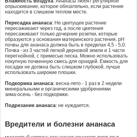
Влажность воздуха
: Ананасы любят регулярное
опрыскивание, которое обязательно, если растение
находится в слишком теплом месте.
Пересадка
ананаса
: Не цветущее растение
пересаживают через год, а после цветения
пересаживают только дочерние розетки, которые
образуются у основания материнского растения. рН
почвы для ананаса должна быть в пределах 4,5 - 5,0.
Почва - из 3 частей легкой дерновой земли и 1 части
перегнойной, с примесью песка. Можно использовать
покупную почвенную смесь для орхидей. Емкость для
посадки не должна быть слишком глубокой, лучше
использовать широкие плошки.
Подкормка
ананаса
: весна-лето - 1 раз в 2 недели
минеральными и органическими удобрениями
зима-осень - без подкормки.
Подрезание
ананаса
: не нуждается.
Вредители и болезни ананаса