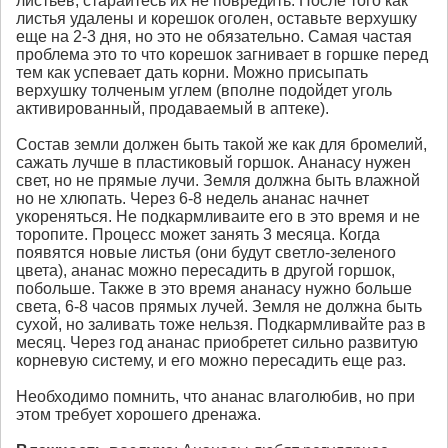
листьев, стараитесь их не повредить. После того как
листья удалены и корешок оголен, оставьте верхушку
еще на 2-3 дня, но это не обязательно. Самая частая
проблема это то что корешок загнивает в горшке перед
тем как успевает дать корни. Можно присыпать
верхушку толченым углем (вполне подойдет уголь
активированный, продаваемый в аптеке).
Состав земли должен быть такой же как для бромелий,
сажать лучше в пластиковый горшок. Ананасу нужен
свет, но не прямые лучи. Земля должна быть влажной
но не хлюпать. Через 6-8 недель ананас начнет
укореняться. Не подкармливаите его в это время и не
торопите. Процесс может занять 3 месяца. Когда
появятся новые листья (они будут светло-зеленого
цвета), ананас можно пересадить в другой горшок,
побольше. Также в это время ананасу нужно больше
света, 6-8 часов прямых лучей. Земля не должна быть
сухой, но заливать тоже нельзя. Подкармливайте раз в
месяц. Через год ананас приобретет сильно развитую
корневую систему, и его можно пересадить еще раз.
Необходимо помнить, что ананас влаголюбив, но при
этом требует хорошего дренажа.