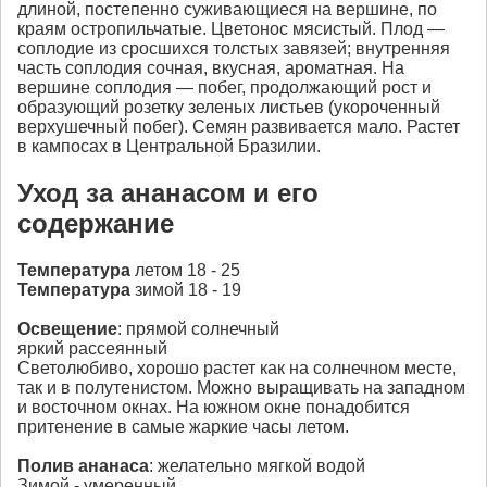
длиной, постепенно суживающиеся на вершине, по
краям остропильчатые. Цветонос мясистый. Плод —
соплодие из сросшихся толстых завязей; внутренняя
часть соплодия сочная, вкусная, ароматная. На
вершине соплодия — побег, продолжающий рост и
образующий розетку зеленых листьев (укороченный
верхушечный побег). Семян развивается мало. Растет
в кампосах в Центральной Бразилии.
Уход за ананасом и его
содержание
Температура
летом 18 - 25
Температура
зимой 18 - 19
Освещение
: прямой солнечный
яркий рассеянный
Светолюбиво, хорошо растет как на солнечном месте,
так и в полутенистом. Можно выращивать на западном
и восточном окнах. На южном окне понадобится
притенение в самые жаркие часы летом.
Полив ананаса
: желательно мягкой водой
Зимой - умеренный