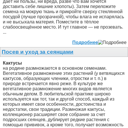
даёт ни пользы, ни вреда, разве что вам хочется
доставить себе лишние хлопоты). Затем переложите
семена на мокрую ткань и прикройте сверху стеклянной
посудой (лучше прозрачной), чтобы влага не испарялась
и не высыхала материя. Поместите в тёплое
слабоосвещённое место. И тут главное — не прозевать.
...
Подробнее
Посев и уход за сеянцами
Кактусы
на родине размножаются в основном семенами.
Вегетативное размножение этих растений (у ветвящихся
кактусов, образующих членики, отростки и т. п.) в
природе встречается явно реже. В культуре же
вегетативное размножение многих видов является
обычным делом. В любительской практике широко
используется как тот, так и другой способ, каждый из
которых имеет свои особенности, достоинства и
недостатки, свои традиции. Размножая кактусы,
коллекционер расширяет свое собрание за счет
подросших сеянцев, дублирует редкие растения с
помощью прививок, а кроме того, получает возможность