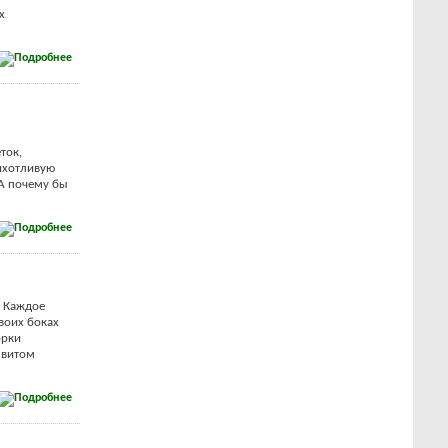
x
ток,
рихотливую
 А почему бы
. Каждое
своих боках
орки
звитом