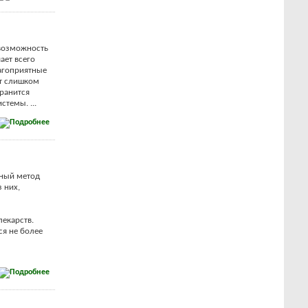
 возможность
ает всего
лагоприятные
ет слишком
хранится
темы. ...
нный метод
 них,
лекарств.
ся не более