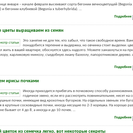
нце января – начале февраля высеивают сорта бегонии вечноцветущей (Begonia 
) и бегонии клубневой (Begonia x tuberhybrida). ...
Подробнее
 цветы выращиваем из семян
Это занятие не для тех, кто забыл, что такое свободное время. Вам
понадобится терпение и выдержка, но овчинка стоит выделки: цве
л жить в вашей квартире, обоснуется здесь надолго. Можете замахнуться на п
лору, карликовую мимозу, съедобную лиану базеллу, папоротниковое дерево.
Подробнее
ем ирисы почками
Иногда приходится прибегать в почковому способу размножения
годичное звено, если его рассмотреть повнимательнее, несет на 
ушные почки, имеющие вид крохотных бугорков. На отдельных звеньях эти буг
 в крупные сосковидные почки, иногда несущие по 2-3 корешка. На хорошо ра
е бывает от 4 до 8, а иногда и до 10 почек. ...
Подробнее
 цветок из семечка легко, вот некоторые секреты