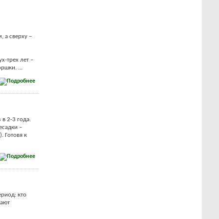
 а сверху –
х-трех лет –
шки. ...
в 2-3 года.
есадки –
. Готовя к
риод: кто
нают