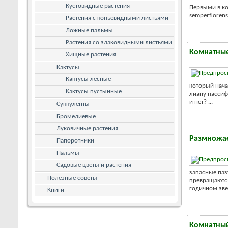
Кустовидные растения
Первыми в ко
semperflorens
Растения с копьевидными листьями
Ложные пальмы
Растения со злаковидными листьями
Комнатные
Хищные растения
Кактусы
Кактусы лесные
который нача
Кактусы пустынные
лиану пассиф
и нет? ...
Суккуленты
Бромелиевые
Луковичные растения
Размножа
Папоротники
Пальмы
Садовые цветы и растения
запасные паз
Полезные советы
превращаются
годичном звен
Книги
Комнатный