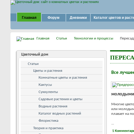
Главная
Форум
Дневники
Каталог цветов и раст
Главная
Статьи
Технологии и процессы
Пересад
Цветочный дом
ПЕРЕС
Статьи
Цветы и растения
Все лучше
Комнатные цветы и растения
Кактусы
Суккуленты
молодыми
Садовые растения и цветы
Многие цвет
Водные растения
или молодыми
Каталог водных растений
плавает на по
Флористика
...
Теория и практика
1 Комментар