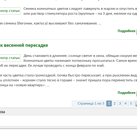
Семена комнатных цветов следует завернуть в марлю и опустить в
или раствор стимулятора роста (крупные – на 3 дня, мелкие на од
 семена (бегонии, кактуса) высеивают без замачивания. ...
Подробнее
 к весенней пересадке
День становится длиннее, солнце светит в окна, обещая скорую ве
Комнатные цветы начинают потихоньку просыпаться. Самое врем
об их пересадке. Ее лучше проводить с конца февраля по май.
я часть цветка стала громоздкой, почва быстро пересыхает, а при рыхлении вид
нь уплотнен – корням стало тесно в горшке – значит пришла пора переместить с
мца на «новую квартиру». ...
Подробнее
Страница 1 из 5
1
2
3
4
5
ска