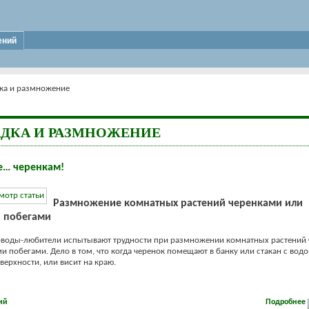
ений
ка и размножение
АДКА И РАЗМНОЖЕНИЕ
е… черенкам!
Размножение комнатных растений черенками или
 побегами
оводы-любители испытывают трудности при размножении комнатных растений
 побегами. Дело в том, что когда черенок помещают в банку или стакан с водой
верхности, или висит на краю.
ий
Подробнее