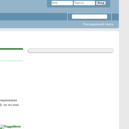
Расширенный поиск
 черенками
, то он или