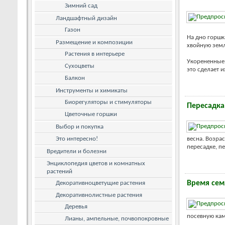
Зимний сад
Ландшафтный дизайн
Газон
На дно горшк
Размещение и композиции
хвойную земл
Растения в интерьере
Укорененные 
Сухоцветы
это сделает 
Балкон
Инструменты и химикаты
Биорегуляторы и стимуляторы
Пересадка
Цветочные горшки
Выбор и покупка
Это интересно!
весна. Возра
пересадке, п
Вредители и болезни
Энциклопедия цветов и комнатных
растений
Время сем
Декоративноцветущие растения
Декоративнолистные растения
Деревья
посевную ка
Лианы, ампельные, почвопокровные