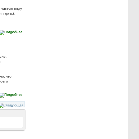
 чистую воду
ин день).
сну.
я
но, что
воего