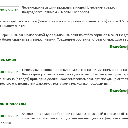
Черенкование азалии проводят в июне. На черенки срезают
полуодревесневшие 4-6 месячные побеги.
а выкладывают дренаж (битые горшечные черепки и речной песок) слоем 3-5 см,
ю слоем 5-7 см.
черенки высаживают в хвойную землю и выращивают без горшков в течение дву
их более сильными и выносливыми. Трехлетние растения готовы к пересадке в гор
Подробнее
 лимона
Пересадку лимона провожу по мере его развития, примерно 1 раз 
Чем старше растение – тем реже делаю это. Лучшее время для пер
ст лимона (в годах) примерно должен соответствовать размеру посуды (в литрах)
ерестаю его поливать и даю земляному кому несколько подсохнуть. ...
Подробнее
ян и рассады
Февраль – время приобретения семян. Это важный и серьезный пе
хочет вырастить свою рассаду однолетних цветов в феврале начи
мпанию.