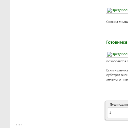
Совсем мелкие
Готовимся
позаботится 
Если наземна
субстрат оче
зеленого пито
Пуш подпи
1
*
*
*