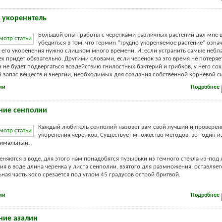
 укоренитель
Большой опыт работы с черенками различных растений дал мне
убедиться в том, что термин “трудно укореняемое растение” означ
я его укоренения нужно слишком много времени. И, если устранить самые неб
ех придет обязательно. Другими словами, если черенок за это время не потеря
и не будет подвергаться воздействию гнилостных бактерий и грибков, у него со
запас веществ и энергии, необходимых для создания собственной корневой сис
ии
Подробнее
ние сенполии
Каждый любитель сенполий назовет вам свой лучший и провере
укоренения черенков. Существует множество методов, вот один из
тимальный.
еняются в воде, для этого нам понадобятся пузырьки из темного стекла из-под 
ия в воде длина черенка у листа сенполии, взятого для размножения, оставляет
ьная часть косо срезается под углом 45 градусов острой бритвой.
ии
Подробнее
ие азалии