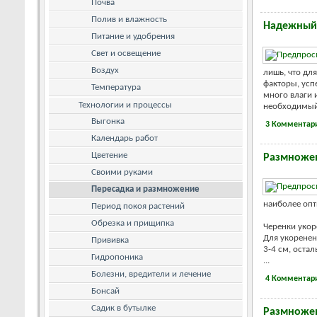
Почва
Полив и влажность
Надежный
Питание и удобрения
Свет и освещение
Воздух
лишь, что дл
факторы, усп
Температура
много влаги 
Технологии и процессы
необходимый 
Выгонка
3 Комментар
Календарь работ
Цветение
Размноже
Своими руками
Пересадка и размножение
наиболее оп
Период покоя растений
Обрезка и прищипка
Черенки укор
Для укоренен
Прививка
3-4 см, остал
Гидропоника
...
Болезни, вредители и лечение
4 Комментар
Бонсай
Садик в бутылке
Размножен