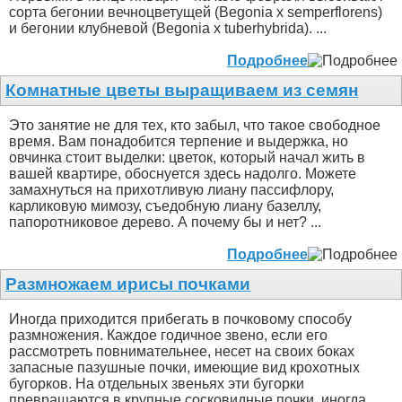
сорта бегонии вечноцветущей (Begonia x semperflorens)
и бегонии клубневой (Begonia x tuberhybrida). ...
Подробнее
Комнатные цветы выращиваем из семян
Это занятие не для тех, кто забыл, что такое свободное
время. Вам понадобится терпение и выдержка, но
овчинка стоит выделки: цветок, который начал жить в
вашей квартире, обоснуется здесь надолго. Можете
замахнуться на прихотливую лиану пассифлору,
карликовую мимозу, съедобную лиану базеллу,
папоротниковое дерево. А почему бы и нет? ...
Подробнее
Размножаем ирисы почками
Иногда приходится прибегать в почковому способу
размножения. Каждое годичное звено, если его
рассмотреть повнимательнее, несет на своих боках
запасные пазушные почки, имеющие вид крохотных
бугорков. На отдельных звеньях эти бугорки
превращаются в крупные сосковидные почки, иногда