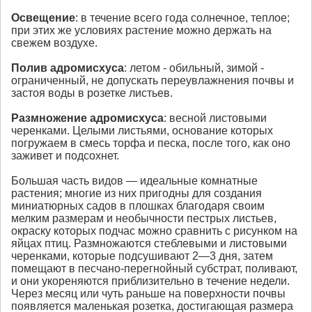
Освещение
: в течение всего года солнечное, теплое;
при этих же условиях растение можно держать на
свежем воздухе.
Полив
адромисхуса
: летом - обильный, зимой -
ограниченный, не допускать переувлажнения почвы и
застоя воды в розетке листьев.
Размножение
адромисхуса
: весной листовыми
черенками. Целыми листьями, основание которых
погружаем в смесь торфа и песка, после того, как оно
заживет и подсохнет.
Большая часть видов — идеальные комнатные
растения; многие из них пригодны для создания
миниатюрных садов в плошках благодаря своим
мелким размерам и необычности пестрых листьев,
окраску которых подчас можно сравнить с рисунком на
яйцах птиц. Размножаются стеблевыми и листовыми
черенками, которые подсушивают 2—3 дня, затем
помещают в песчано-перегнойный субстрат, поливают,
и они укореняются приблизительно в течение недели.
Через месяц или чуть раньше на поверхности почвы
появляется маленькая розетка, достигающая размера