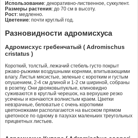
Использование
: декоративно-лиственное, суккулент.
Размеры растения
: до 70 см в высоту.
Рост
: медленно.
Цветение
: почти круглый год.
Разновидности адромисхуса
Адромисхус гребенчатый ( Adromischus
cristatus )
Короткий, толстый, лежачий стебель густо покрыт
ржаво-рыжими воздушными корнями, впитывающими
влагу. Листья мясистые, зеленые с коротким и густым
опушением, 2-4 см длиной и 1-2 см шириной, собраны
в розетку. Они двояковыпуклые, клиновидно
суживаются в круглый черешок, на верхушке резко
усечены и кончаются волнистым краем. Цветки
невзрачные, беловатые с очень короткими
цветоножками располагаются на высоком прямом
цветоносе по одному в пазухах маленьких треугольных
прицветных листьев.