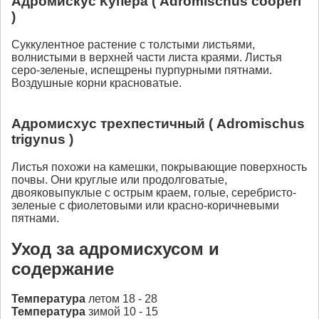
Адромискус Купера ( Adromischus cooperi
)
Суккулентное растение с толстыми листьями,
волнистыми в верхней части листа краями. Листья
серо-зеленые, испещрены пурпурными пятнами.
Воздушные корни красноватые.
Адромисхус трехпестичный ( Adromischus
trigynus )
Листья похожи на камешки, покрывающие поверхность
почвы. Они круглые или продолговатые,
двояковыпуклые с острым краем, голые, серебристо-
зеленые с фиолетовыми или красно-коричневыми
пятнами.
Уход за адромисхусом и
содержание
Температура
летом 18 - 28
Температура
зимой 10 - 15