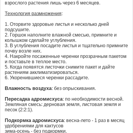
взрослого растения лишь через 6 месяцев.
Технология размножения
:
1. Оторвите здоровые листья и несколько дней
подсушите.
2. Горшок наполните влажной смесью, примните и
колышком сделайте углубления.
3. В углубления посадите листья и тщательно примните
почву возле них.
4. Накройте посаженные черенки прозрачным пакетом
и поставьте в теплое место.
5. Когда появятся листочки снимите пакет и дайте
растениям акклиматизироваться.
6. Укоренившиеся черенки рассадите.
Влажность воздуха
: без опрыскивания.
Пересадка
адромисхуса
: по необходимости весной.
Земляная смесь: дерновая земля, листовая земля и
песок (2:2:1).
Подкормка
адромисхуса
: весна-лето - 1 раз в месяц
удобрениями для кактусов
зима-осень - без подкормки.