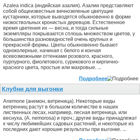
Azalea indica (индийская азалия). Азалии представляют
собой общеизвестные вечнозеленые цветущие
кустарники, которые выводятся обыкновенно в форме
низкоствольных кронистых деревцов. Естественное
время цветения их — весна, и тогда сильные
экземпляры покрываются сплошь множеством цветов, у
большинства разновидностей очень крупных и
прекрасной формы. Цветы обыкновенно бывают
одноколерные, начиная с белого и кончая
всевозможными оттенками розового, красного,
пурпурного, фиолетового, сурикового и кирпично-
красного цвета, простые или махровые. ...
Подробнее
Клубни для выгонки
Anemone (анемон, ветреница). Некоторые виды
ветренниц растут в большом количестве в наших
лиственных лесах, например, лесная ветреница, или
веснуха, (A. nemorosa) и проч.; другие виды принадлежат
к числу любимейших садовых растений, и некоторые из
последних дают хорошие результаты при выгонке. ...