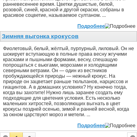
ранневесеннее время. Цветки душистые, белой,
розовой, синей, красной и другой окраски, собраны в
красивое соцветие, называемое султаном. ...
Подробнее
Зимняя выгонка крокусов
Фиолетовый, белый, жёлтый, пурпурный, лиловый. Он не
шокирует вступающую в полные права весну жгучими
красками и пышными формами, весну, спешащую
попрощаться с вьюгами, морозами и холодящими
северными ветрами. Он — один из вестников
пробуждающейся природы — нежный крокус. На
природе он зацветает раньше тюльпанов, нарциссов и
гиацинтов. А в домашних условиях? Ну конечно тогда,
когда вы захотите! Нужно лишь заранее создать ему
подходящие для цветения условия. Есть несколько
маленьких хитростей, позволяющих выгнать в цвет
крокусы поздней осенью, зимой и ранней весной, когда
за окном царствуют мороз и метели. ...
Подробнее