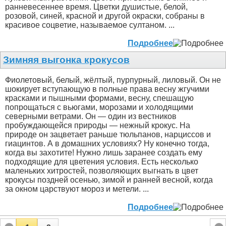
ранневесеннее время. Цветки душистые, белой,
розовой, синей, красной и другой окраски, собраны в
красивое соцветие, называемое султаном. ...
Подробнее
Зимняя выгонка крокусов
Фиолетовый, белый, жёлтый, пурпурный, лиловый. Он не
шокирует вступающую в полные права весну жгучими
красками и пышными формами, весну, спешащую
попрощаться с вьюгами, морозами и холодящими
северными ветрами. Он — один из вестников
пробуждающейся природы — нежный крокус. На
природе он зацветает раньше тюльпанов, нарциссов и
гиацинтов. А в домашних условиях? Ну конечно тогда,
когда вы захотите! Нужно лишь заранее создать ему
подходящие для цветения условия. Есть несколько
маленьких хитростей, позволяющих выгнать в цвет
крокусы поздней осенью, зимой и ранней весной, когда
за окном царствуют мороз и метели. ...
Подробнее