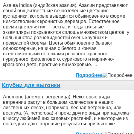
Azalea indica (индийская азалия). Азалии представляют
собой общеизвестные вечнозеленые цветущие
кустарники, которые выводятся обыкновенно в форме
низкоствольных кронистых деревцов. Естественное
время цветения их — весна, и тогда сильные
экземпляры покрываются сплошь множеством цветов, у
большинства разновидностей очень крупных и
прекрасной формы. Цветы обыкновенно бывают
одноколерные, начиная с белого и кончая
всевозможными оттенками розового, красного,
пурпурного, фиолетового, сурикового и кирпично-
красного цвета, простые или махровые. ...
Подробнее
Клубни для выгонки
Anemone (анемон, ветреница). Некоторые виды
ветренниц растут в большом количестве в наших
лиственных лесах, например, лесная ветреница, или
веснуха, (A. nemorosa) и проч.; другие виды принадлежат
к числу любимейших садовых растений, и некоторые из
последних дают хорошие результаты при выгонке. ...