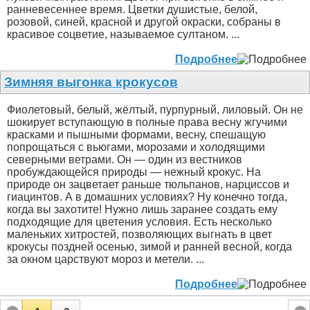
ранневесеннее время. Цветки душистые, белой,
розовой, синей, красной и другой окраски, собраны в
красивое соцветие, называемое султаном. ...
Подробнее
Зимняя выгонка крокусов
Фиолетовый, белый, жёлтый, пурпурный, лиловый. Он не
шокирует вступающую в полные права весну жгучими
красками и пышными формами, весну, спешащую
попрощаться с вьюгами, морозами и холодящими
северными ветрами. Он — один из вестников
пробуждающейся природы — нежный крокус. На
природе он зацветает раньше тюльпанов, нарциссов и
гиацинтов. А в домашних условиях? Ну конечно тогда,
когда вы захотите! Нужно лишь заранее создать ему
подходящие для цветения условия. Есть несколько
маленьких хитростей, позволяющих выгнать в цвет
крокусы поздней осенью, зимой и ранней весной, когда
за окном царствуют мороз и метели. ...
Подробнее