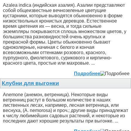
Azalea indica (индийская азалия). Азалии представляют
собой общеизвестные вечнозеленые цветущие
кустарники, которые выводятся обыкновенно в форме
низкоствольных кронистых деревцов. Естественное
время цветения их — весна, и тогда сильные
экземпляры покрываются сплошь множеством цветов, у
большинства разновидностей очень крупных и
прекрасной формы. Цветы обыкновенно бывают
одноколерные, начиная с белого и кончая
всевозможными оттенками розового, красного,
пурпурного, фиолетового, сурикового и кирпично-
красного цвета, простые или махровые. ...
Подробнее
Клубни для выгонки
Anemone (анемон, ветреница). Некоторые виды
ветренниц растут в большом количестве в наших
лиственных лесах, например, лесная ветреница, или
веснуха, (A. nemorosa) и проч.; другие виды принадлежат
к числу любимейших садовых растений, и некоторые из
последних дают хорошие результаты при выгонке. ...