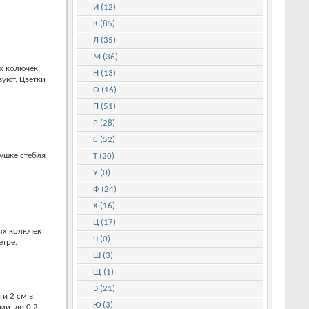
И (12)
К (85)
Л (35)
М (36)
х колючек,
Н (13)
уют. Цветки
О (16)
П (51)
Р (28)
С (52)
ушке стебля
Т (20)
У (0)
Ф (24)
Х (16)
Ц (17)
ых колючек
Ч (0)
етре.
Ш (3)
Щ (1)
Э (21)
 и 2 см в
Ю (3)
ми, до 0,2