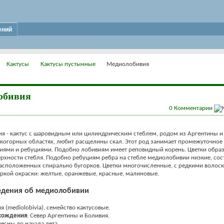
ений
Кактусы
Кактусы пустынные
Медиолобивия
обивия
0
Комментарии
 - кактус с шаровидным или цилиндрическим стеблем, родом из Аргентины и
окогорных областях, любит расщелины скал. Этот род занимает промежуточно
иями и ребуциями. Подобно лобивиям имеет реповидный корень. Цветки образ
рхности стебля. Подобно ребуциям ребра на стебле медиолобивии низкие, сос
асположенных спирально бугорков. Цветки многочисленные, с редкими волос
ркой окраски: желтые, оранжевые, красные, малиновые.
едения об медиолобивии
 (mediolobivia), семейство кактусовые.
хождения
: Север Аргентины и Боливия.
 весны до начала лета.