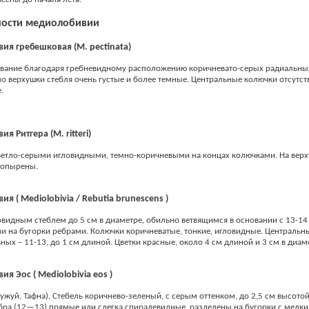
ности медиолобивии
я гребешковая (М. pectinata)
звание благодаря гребневидному расположению коричневато-серых радиальны
о верхушки стебля очень густые и более темные. Центральные колючки отсутств
.
я Ритгера (М. ritteri)
ветло-серыми игловидными, темно-коричневыми на концах колючками. На верх
топырены.
я ( Mediolobivia / Rebutia brunescens )
овидным стеблем до 5 см в диаметре, обильно ветвящимся в основании с 13-14
 на бугорки ребрами. Колючки коричневатые, тонкие, игловидные. Центральн
ьных – 11-13, до 1 см длиной. Цветки красные, около 4 см длиной и 3 см в диам
я Эос ( Mediolobivia eos )
ужуй, Тафна). Стебель коричнево-зеленый, с серым оттенком, до 2,5 см высотой
бра (12—13) прямые или слегка спиралевидные, разделены на бугорки с мелки