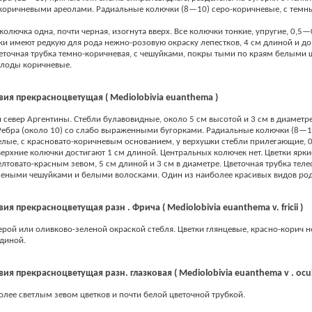
 коричневыми ареолами. Радиальные колючки (8—10) серо-коричневые, с тем
колючка одна, почти черная, изогнута вверх. Все колючки тонкие, упругие, 0,5—
ки имеют редкую для рода нежно-розовую окраску лепестков, 4 см длиной и до 
еточная трубка темно-коричневая, с чешуйками, покры тыми по краям белыми
Плоды коричневые.
я прекрасноцветущая ( Mediolobivia euanthema )
 север Аргентины. Стебли булавовидные, около 5 см высотой и 3 см в диаметре
Ребра (около 10) со слабо выраженными бугорками. Радиальные колючки (8—1
лые, с красновато-коричневым основанием, у верхушки стебли прилегающие, 
верхние колючки достигают 1 см длиной. Центральных колючек нет. Цветки ярки
елтовато-красным зевом, 5 см длиной и 3 см в диаметре. Цветочная трубка теле
леными чешуйками и белыми волосками. Один из наиболее красивых видов род
я прекрасноцветущая разн . Фрича ( Mediolobivia euanthema v. fricii )
ерой или оливково-зеленой окраской стебля. Цветки глянцевые, красно-корич не
диной.
я прекрасноцветущая разн. глазковая ( Mediolobivia euanthema v . ocul
олее светлым зевом цветков и почти белой цветочной трубкой.