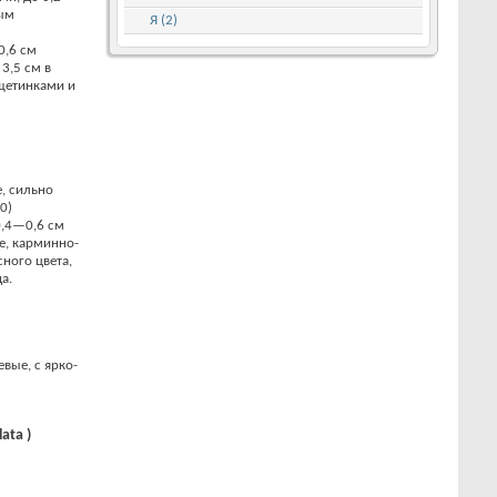
ным
Я (2)
0,6 см
3,5 см в
 щетинками и
, сильно
0)
0,4—0,6 см
е, карминно-
сного цвета,
а.
вые, с ярко-
ata )