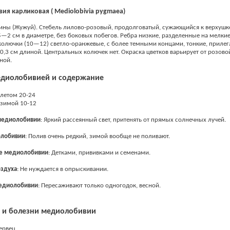
я карликовая ( Mediolobivia pygmaea)
ины (Жужуй). Стебель лилово-розовый, продолговатый, сужающийся к верхушк
5—2 см в диаметре, без боковых побегов. Ребра низкие, разделенные на мелкие
олючки (10—12) светло-оранжевые, с более темными концами, тонкие, приле
0,3 см длиной. Центральных колючек нет. Окраска цветков варьирует от розово
ной.
едиолобивией и содержание
летом 20-24
зимой 10-12
едиолобивии
: Яркий рассеянный свет, притенять от прямых солнечных лучей.
лобивии
: Полив очень редкий, зимой вообще не поливают.
е
медиолобивии
: Детками, прививками и семенами.
оздуха
: Не нуждается в опрыскивании.
диолобивии
: Пересаживают только одногодок, весной.
 и болезни медиолобивии
ервец