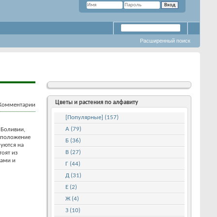
Расширенный поиск
Цветы и растения по алфавиту
[Популярные] (157)
А (79)
 Боливии,
е положение
Б (36)
уются на
В (27)
тоят из
ками и
Г (44)
Д (31)
Е (2)
Ж (4)
З (10)