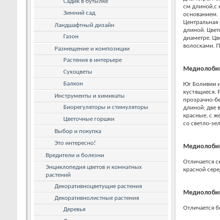
Садик в бутылке
см длиной,с
Зимний сад
основанием.
Центральная 
Ландшафтный дизайн
длиной. Цвет
Газон
диаметре. Цв
волосками. 
Размещение и композиции
Растения в интерьере
Медиолобиви
Сухоцветы
Балкон
Юг Боливии и
кустящиеся. 
Инструменты и химикаты
прозрачно-бе
Биорегуляторы и стимуляторы
длиной; две 
красные, с ж
Цветочные горшки
со светло-зе
Выбор и покупка
Это интересно!
Медиолобиви
Вредители и болезни
Отличается с
Энциклопедия цветов и комнатных
красной сере
растений
Декоративноцветущие растения
Медиолобиви
Декоративнолистные растения
Отличается б
Деревья