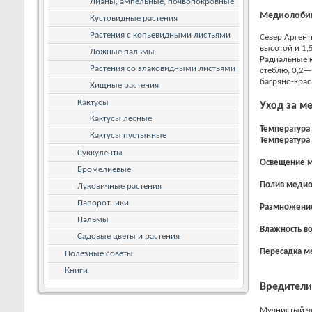
Лианы, ампельные, почвопокровные
Медиолобиви
Кустовидные растения
Растения с копьевидными листьями
Север Аргент
высотой и 1,
Ложные пальмы
Радиальные к
Растения со злаковидными листьями
стеблю, 0,2—
багряно-крас
Хищные растения
Кактусы
Уход за м
Кактусы лесные
Температура
Кактусы пустынные
Температура
Суккуленты
Освещение
м
Бромелиевые
Полив
медио
Луковичные растения
Папоротники
Размножени
Пальмы
Влажность в
Садовые цветы и растения
Пересадка
ме
Полезные советы
Книги
Вредители
Мучнистый ч