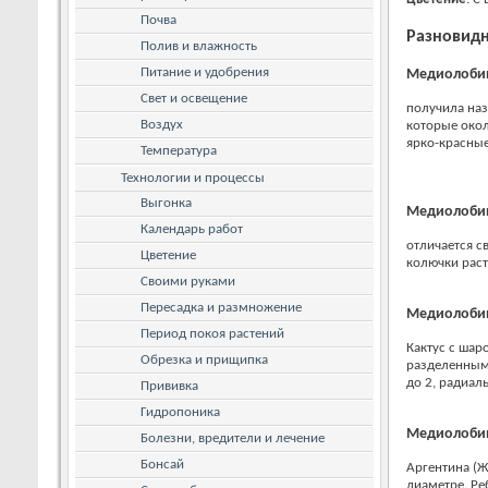
Почва
Разновид
Полив и влажность
Питание и удобрения
Медиолобиви
Свет и освещение
получила на
Воздух
которые окол
ярко-красные
Температура
Технологии и процессы
Выгонка
Медиолобиви
Календарь работ
отличается с
Цветение
колючки рас
Своими руками
Пересадка и размножение
Медиолобиви
Период покоя растений
Кактус с шар
Обрезка и прищипка
разделенными
до 2, радиал
Прививка
Гидропоника
Медиолобиви
Болезни, вредители и лечение
Бонсай
Аргентина (Ж
диаметре. Ре