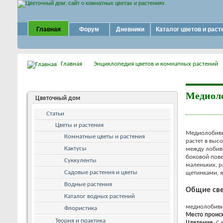
Главная
Форум
Дневники
Каталог цветов и раст
Главная
Энциклопедия цветов и комнатных растений
Медиол
Цветочный дом
Статьи
Цветы и растения
Медиолобивия
Комнатные цветы и растения
растет в выс
Кактусы
между лобив
боковой пове
Суккуленты
маленьких, р
Садовые растения и цветы
щетинками, я
Водные растения
Общие св
Каталог водных растений
медиолобивия
Флористика
Место проис
Теория и практика
Цветение
: С