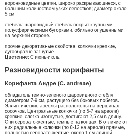
воронковидные цветки, широко раскрывающиеся, с
большим количеством узких лепестков; диаметр около
5 см.
стебель: шаровидный стебель покрыт крупными
полусферическими бугорками, обильно опушенными
на верхней стороне.
прочие декоративные свойства: колючки крепкие,
дугообразно загнутые.
Цветение
: С июнь-июль.
Разновидности корифанты
Корифанта Андре (С. andreae)
обладатель темно-зеленого шаровидного стебля,
диаметром 7-9 см, растущего без боковых побегов.
Эллиптические ареолы расположены на вершинах
сосочков. Центральные колючки (по 5-7 на ареоле)
крепкие, слегка изогнутые, достигают 2,5 см в длину.
Они серовато-желтые, темные на концах. В отличие от
них радиальные колючки (по 8-12 на ареоле) прямые,
полностью серовато-желтые, около 1 см длиной.