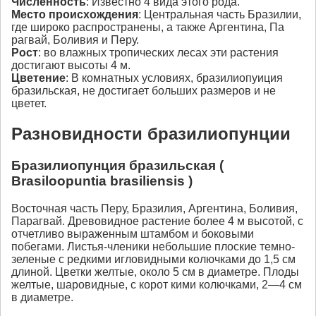
Численность
: Известно 4 вида этого рода.
Место происхождения
: Центральная часть Бразилии,
где широко распространены, а также Аргентина, Па
рагвай, Боливия и Перу.
Рост
: во влажных тропических лесах эти растения
достигают высоты 4 м.
Цветение
: В комнатных условиях, бразилиопуиция
бразильская, не достигает больших размеров и не
цветет.
Разновидности бразилиопунции
Бразилиопунция бразильская (
Brasiloopuntia brasiliensis )
Восточная часть Перу, Бразилия, Аргентина, Боливия,
Парагвай. Древовидное растение более 4 м высотой, с
отчетливо выраженным штамбом и боковыми
побегами. Листья-членики небольшие плоские темно-
зеленые с редкими игловидными колючками до 1,5 см
длиной. Цветки желтые, около 5 см в диаметре. Плоды
желтые, шаровидные, с корот кими колючками, 2—4 см
в диаметре.