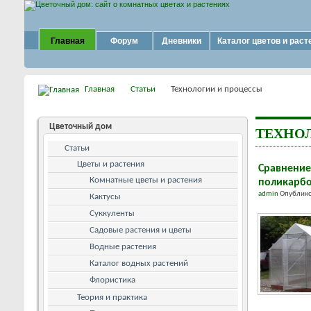
Главная
Форум
Дневники
Каталог цветов и раст
Главная
Статьи
Технологии и процессы
Цветочный дом
ТЕХНО
Статьи
Цветы и растения
Сравнение
Комнатные цветы и растения
поликарбо
admin
Опублико
Кактусы
Суккуленты
Садовые растения и цветы
Водные растения
Каталог водных растений
Флористика
Теория и практика