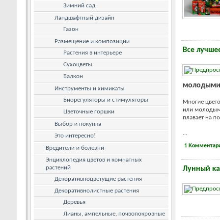
Зимний сад
Ландшафтный дизайн
Газон
Размещение и композиции
Все лучше
Растения в интерьере
Сухоцветы
Балкон
молодыми
Инструменты и химикаты
Биорегуляторы и стимуляторы
Многие цвет
или молодыми
Цветочные горшки
плавает на по
Выбор и покупка
...
Это интересно!
1 Комментар
Вредители и болезни
Энциклопедия цветов и комнатных
растений
Лунный ка
Декоративноцветущие растения
Декоративнолистные растения
Деревья
Лианы, ампельные, почвопокровные