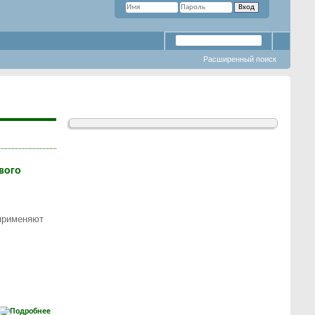
Расширенный поиск
вого
 применяют