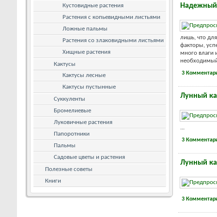
Надежный
Кустовидные растения
Растения с копьевидными листьями
Ложные пальмы
лишь, что дл
Растения со злаковидными листьями
факторы, усп
Хищные растения
много влаги 
необходимый 
Кактусы
3 Комментар
Кактусы лесные
Кактусы пустынные
Лунный ка
Суккуленты
Бромелиевые
Луковичные растения
...
Папоротники
3 Комментар
Пальмы
Садовые цветы и растения
Лунный ка
Полезные советы
Книги
3 Комментар