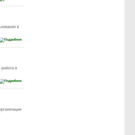
ьзования в
 работа в
организации