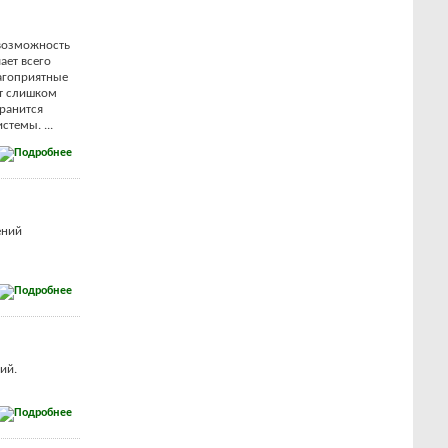
 возможность
ает всего
лагоприятные
ет слишком
хранится
темы. ...
ений
ий.