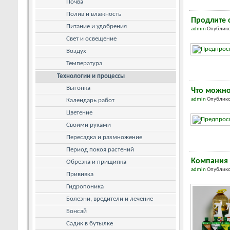
Почва
Полив и влажность
Продлите 
Питание и удобрения
admin
Опублико
Свет и освещение
Воздух
Температура
Технологии и процессы
Выгонка
Что можно
admin
Опублико
Календарь работ
Цветение
Своими руками
Пересадка и размножение
Период покоя растений
Компания 
Обрезка и прищипка
admin
Опублико
Прививка
Гидропоника
Болезни, вредители и лечение
Бонсай
Садик в бутылке