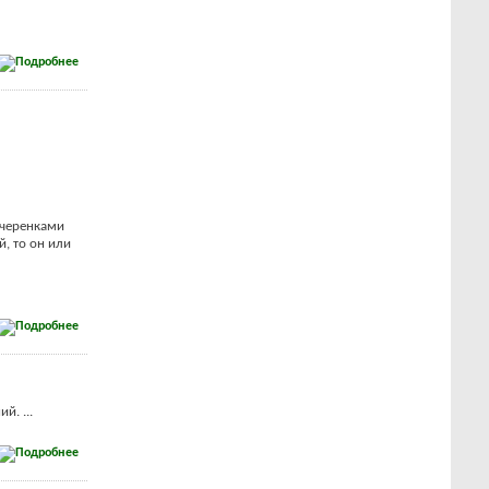
 черенками
, то он или
й. ...