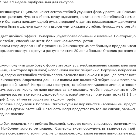
 1 раз в 2 недели удобрениями для кактусов.
зигокактуса
: Ощипывание сегментов стеблей улучшает форму растения. Рекоме
осле цветения. Нужно выбрать точку отделения, зажать нижний стеблевой сегме
 и большим пальцем одной руки, а верхний отделить вращательным движение
ны быть отделены один или два сегмента каждого стебля. Никогда не отрезайт
ает двойной эффект. Во-первых, будет более обильным цветение. Во-вторых, 
е стебли, способные нести большее количество цветов.
азом сформированный и ухоженный зигокактус имеет большую продолжител
орые зигокактусы цветут и растут в течение 20 лет и больше. Стволик растения з
т.
жно получить штамбовую форму зигокактуса, необыкновенно сильно цветущего
ения, на которое прививают) используют кактус пейрескию. Верхушку пейрескии
, сверху оставшийся стебель слегка расщепляют ножом и в расщеп вставляют 
 зигокактуса. Закрепляют длинным шипом или колючкой пейрескии и место пр
ерстяной ниткой. Когда срезы срастутся, на пейрескии удаляют листья, а повяз
ктус разовьет крону, ее надо привязывать к колышку, чтобы предохранить от о
льтуре растет в смеси из дерновой и листовой земли с примесью песка (1:1:1), 
рф (1 часть) или выращивают в одном торфе.
 болезни Вредители и болезни: Зигокактусы не поражаются насекомыми, пред
сть для других растений. Опасность могут представлять только слизни, зараже
едкое явление.
ко бактериальных и грибных болезней, которые являются распространенными 
. Наиболее часто встречающееся бактериальное поражение, вызванное группой
чала в основании стебля появляется влажное, скользкое темное пятно, затем по