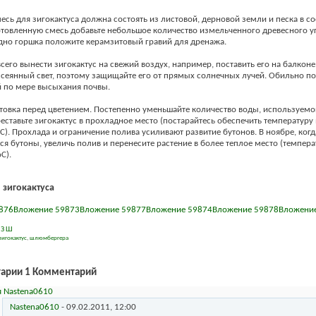
есь для зигокактуса должна состоять из листовой, дерновой земли и песка в 
готовленную смесь добавьте небольшое количество измельченного древесного уг
дно горшка положите керамзитовый гравий для дренажа.
всего вынести зигокактус на свежий воздух, например, поставить его на балконе
ссеянный свет, поэтому защищайте его от прямых солнечных лучей. Обильно п
 по мере высыхания почвы.
товка перед цветением. Постепенно уменьшайте количество воды, используемо
реставьте зигокактус в прохладное место (постарайтесь обеспечить температуру
С). Прохлада и ограничение полива усиливают развитие бутонов. В ноябре, когд
я бутоны, увеличь полив и перенесите растение в более теплое место (темпера
С).
 зигокактуса
876
Вложение 59873
Вложение 59877
Вложение 59874
Вложение 59878
Вложени
З
Ш
зигокактус
,
шлюмбергера
1
Комментарий
Nastena0610
-
09.02.2011,
12:00