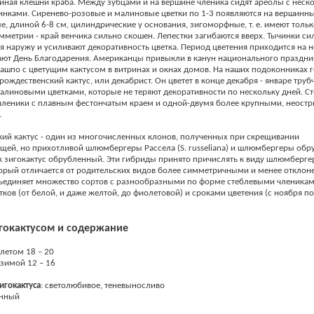
иная клешни краба. Между зубцами и на вершине членика сидят ареолы с неск
нками. Сиренево-розовые и малиновые цветки по 1-3 появляются на вершинны
е, длиной 6-8 см, цилиндрические у основания, зигоморфные, т. е. имеют толь
мметрии - край венчика сильно скошен. Лепестки загибаются вверх. Тычинки си
 наружу и усиливают декоративность цветка. Период цветения приходится на н
ают День Благодарения. Американцы привыкли в канун национального праздни
ашпо с цветущим кактусом в витринах и окнах домов. На наших подоконниках 
ождественский кактус, или декабрист. Он цветет в конце декабря - январе труб
алиновыми цветками, которые не теряют декоративности по нескольку дней. С
 членики с плавным фестончатым краем и одной-двумя более крупными, неост
.
ий кактус - один из многочисленных клонов, полученных при скрещивании
щей, но прихотливой шлюмбергеры Рассела (S. russeliana) и шлюмбергеры обр
к зигокактус обрубленный. Эти гибриды принято причислять к виду шлюмбергер
оторый отличается от родительских видов более симметричными и менее откло
бъединяет множество сортов с разнообразными по форме стеблевыми членикам
тков (от белой, и даже желтой, до фиолетовой) и сроками цветения (с ноября по
игокактусом и содержание
летом 18 – 20
зимой 12 – 16
игокактуса
: светолюбивое, теневыносливо
янный