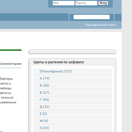
Расширенный поиск
Цветы и растения по алфавиту
[Популярные] (157)
А (79)
бергера.
кактуса
Б (36)
роженцы
В (27)
актусы,
 относят
Г (44)
ыраженные
Д (31)
.
Е (2)
Ж (4)
З (10)
ra,