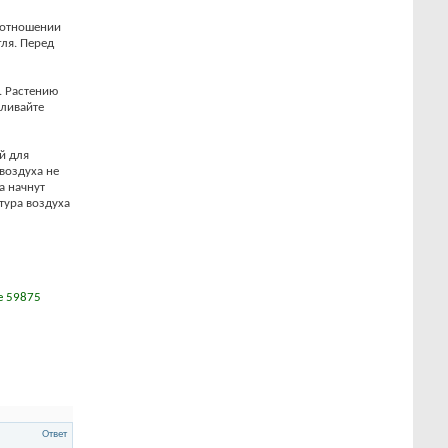
соотношении
ля. Перед
. Растению
оливайте
й для
 воздуха не
а начнут
тура воздуха
е 59875
Ответ