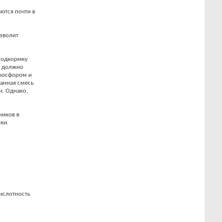
аются почти в
озволит
 подкормку
е должно
 фосфором и
анная смесь
и. Однако,
ников в
ки.
ислотность