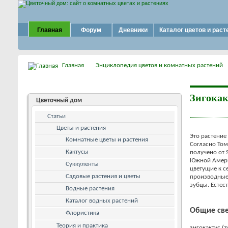
Главная
Форум
Дневники
Каталог цветов и раст
Главная
Энциклопедия цветов и комнатных растений
Зигокак
Цветочный дом
Статьи
Цветы и растения
Это растение
Комнатные цветы и растения
Согласно Том
Кактусы
получено от 
Южной Америк
Суккуленты
цветущие к с
Садовые растения и цветы
производные
зубцы. Естес
Водные растения
Каталог водных растений
Общие све
Флористика
Теория и практика
зигокактус (z