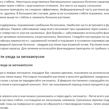
есь стебель. Некоторые родственные бактериальные заразные болезни характе
ием ткани стебля с красноватым оттенком. Это место на ощупь скользкое.
альные препараты не слишком эффективны. Инфицированный часть растения до
о, удалена. В большинстве случаев, даже если основание стебля поражено, мо
енок выше по стеблю и заменить больное растение.
 подвержены поражениям грибными болезнями. Наиболее часто встречаются фу
офтора. Первое заболевание чаще всего возникает при заражении через ранки
ез отверстия от укусов насекомых. Для борьбы с заболеванием используйте фун
ят активные компоненты хлороталонила, беномила. Следуйте инструкции по 
офтора переносятся с зараженной почвой и поражают в основном корневую ше
видный признак болезни - увядшее растение при влажной почве. Растение мож
серую окраску. Для лечения используйте фунгицидные препараты от грибных 
ти ухода за зигокактусом
хода за зигокактусом
бре и январе зигокактус порадует Вас своими цветами, похожими на колокольчик
ми лепестками. Регулярно поливайте растение и вносите удобрения, предназн
 в коем случае не передвигайте зигокактус. В феврале постепенно сокращайте по
стение в прохладной комнате. Этот так называемый период покоя продлится д
це апреля или в мае можно размножить и пересадить зигокактус. Легче всего ра
 частями стебля, состоящими из нескольких члеников. Срезанные черенки под
дней, пока на поверхности среза не образуется стекловидная пленка. Затем укор
почве.