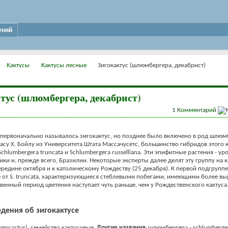
ений
Кактусы
Кактусы лесные
Зигокактус (шлюмбергера, декабрист)
тус (шлюмбергера, декабрист)
1
Комментарий
 первоначально называлось зигокактус, но позднее было включено в род шлюм
асу Х. Бойлу из Университета Штата Массачусетс, большинство гибридов этого 
Schlumbergera truncata и Schlumbergera russelliana. Эти эпифитные растения - у
и и, прежде всего, Бразилии. Некоторые эксперты далее делят эту группу на к
ередине октября и к католическому Рождеству (25 декабря). К первой подгруппе
 от S. truncata, характеризующиеся стеблевыми побегами, имеющими более в
твенный период цветения наступает чуть раньше, чем у Рождественского кактуса
дения об зигокактусе
ygocactus), семейство кактусовые.
Другие названия
: шлюмбергера - schlumberge