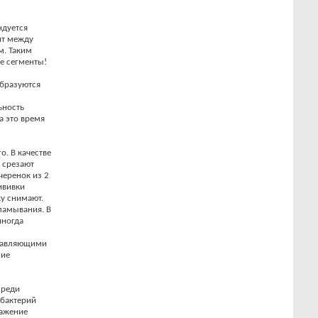
ндуется
нт между
м. Таким
е сегменты!
образуются
ьность
а это время
. В качестве
 срезают
черенок из 2
ививки
ку снимают.
бламывания. В
иногда
ставляющими
ние
среди
 бактерий
ражение