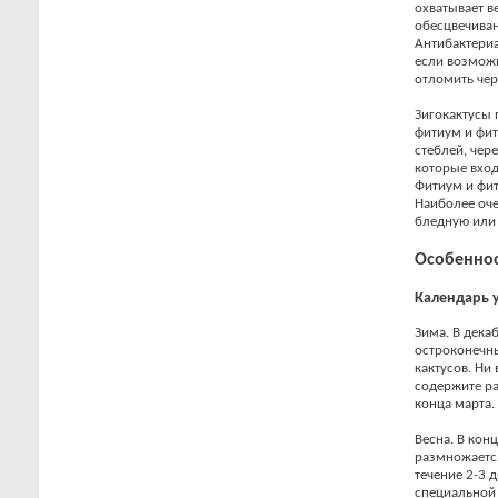
охватывает в
обесцвечиван
Антибактери
если возможн
отломить чер
Зигокактусы
фитиум и фит
стеблей, чер
которые вход
Фитиум и фит
Наиболее оче
бледную или 
Особеннос
Календарь у
Зима. В дека
остроконечны
кактусов. Ни
содержите ра
конца марта.
Весна. В кон
размножается
течение 2-3 
специальной 