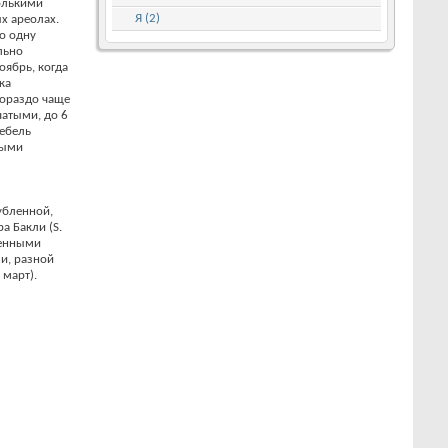
олькими
Я (2)
х ареолах.
ко одну
льно
оябрь, когда
ка
гораздо чаще
чатыми, до 6
тебель
рыми
убленной,
а Бакли (S.
ненными
и, разной
 март).