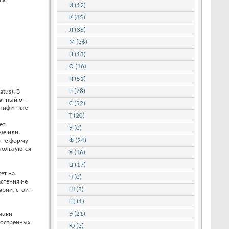
И (12)
К (85)
Л (35)
М (36)
Н (13)
О (16)
П (51)
Р (28)
tus). В
анный от
С (52)
эпифитные
Т (20)
ет
У (0)
ые или
Ф (24)
а не форму
 пользуются
Х (16)
Ц (17)
ет на
Ч (0)
астения не
Ш (3)
арии, стоит
Щ (1)
Э (21)
ники
аостренных
Ю (3)