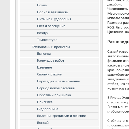
декабрист
Почва
Численность
Полив и влажность
Место проис
Использован
Питание и удобрения
Размеры рас
Свет и освещение
Рост
: быстро.
Цветение
: н
Воздух
Температура
Разновидн
Технологии и процессы
Самый извест
Выгонка
англоязычных
Календарь работ
фамилии изв
кактусы с чл
Цветение
красноокраше
Своими руками
шлюмбергеру
звездчатые, 
Пересадка и размножение
стебля, как 
Период покоя растений
новым назван
Обрезка и прищипка
В Рио-де-Жан
Прививка
стволах и ко
"хотят менять
Гидропоника
глубокая осе
Болезни, вредители и лечение
Стебли этого
Бонсай
плоские, раз