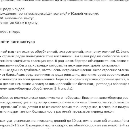
: В роду 5 видов.
хождения
: тропические леса Центральной и Южной Америки.
ие
: ампельное, кактус.
тения
: до 50 см в длину.
оябрь-январь.
ости зигокактуса
ный вид - зигокактус обрубленный, или усеченный, или притупленный (Z. trunca
 странах редко пользуются этим названием. Там знают род шлюмбергера, назв
естного кактусиста-селекционера. В род шлюмбергера объединяют невысокие 
енистыми побегами, на концах которых из верхушечных ареол появляются
нные длинно-трубчатые, часто несимметричные цветки. Такое строение отлича
 от ближайших родственников из рода рипсалис, цветки которых воронковидн
появляются по всей длине членика. Беря за основной признак строение цветка, 
это делают немецкие и вслед за ними российские ботаники, цветоводы все чаще
ием шлюмбергера обрубленная (S. truncata).
ейро, во влажных лесах океанического побережья Бразилии, шлюмбергера раст
рнях деревьев, цветет в разгар южнотропического лета. В комнатных условиях р
 привычки" и зацветают в то же самое время, т. е. когда у нас, в северном полуш
нь или царит зима и большая часть растений переживает период покоя.
 кактуса членистые, поникающие, длиной до 30 см, темно-зеленой окраски. Чле
мером 3x1,5 см. В концевой части каждого по обеим сторонам выступают 2-4 з