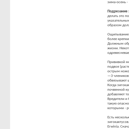
зима-осень -
Подрезание
делать это п
указательным
образом долж
Ощипывание д
более крепки
Должным обр
жизни. Некот
одревесневае
Прививкой мо
подвоя (раст
острым ножом
—3 члеников
обвязывают ш
Когда зигока
почвенной ку
добавляют то
Вредители и
такую опасно
которыми - р
Есть несколь
зигокактусов
Erwinia. Сна