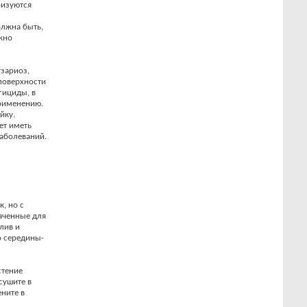
ризуются
лжна быть,
жно
зариоз,
 поверхности
гициды, в
применению.
йку.
ет иметь
заболеваний.
, но с
аченные для
лив и
о середины-
стение
сушите в
ените в