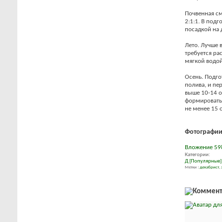
Почвенная см
2:1:1. В под
посадкой на 
Лето. Лучше 
требуется ра
мягкой водой
Осень. Подго
полива, и пе
выше 10-14 o
формироватьс
не менее 15 o
Фотографии
Вложение 59
Категории:
Д
[Популярные]
Метки :
декабрист
,