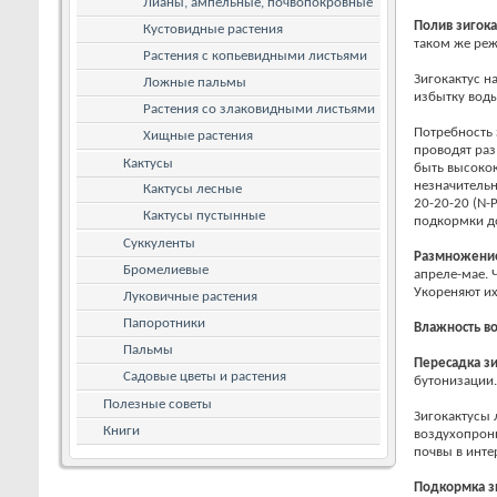
Лианы, ампельные, почвопокровные
Полив
зигока
Кустовидные растения
таком же реж
Растения с копьевидными листьями
Зигокактус н
Ложные пальмы
избытку воды
Растения со злаковидными листьями
Потребность 
Хищные растения
проводят раз
Кактусы
быть высоко
незначительн
Кактусы лесные
20-20-20 (N-
Кактусы пустынные
подкормки д
Суккуленты
Размножени
Бромелиевые
апреле-мае. 
Укореняют их
Луковичные растения
Папоротники
Влажность в
Пальмы
Пересадка
зи
Садовые цветы и растения
бутонизации.
Полезные советы
Зигокактусы 
Книги
воздухопрони
почвы в интер
Подкормка
з