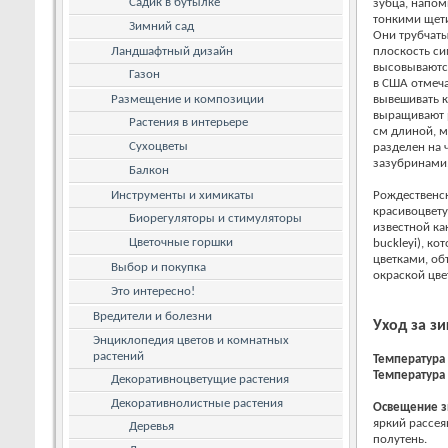
Садик в бутылке
зубца, напом
тонкими щети
Зимний сад
Они трубчаты
Ландшафтный дизайн
плоскость си
высовываются
Газон
в США отмеч
Размещение и композиции
вывешивать к
выращивают р
Растения в интерьере
см длиной, м
Сухоцветы
разделен на
зазубринами
Балкон
Инструменты и химикаты
Рождественск
красивоцвету
Биорегуляторы и стимуляторы
известной ка
Цветочные горшки
buckleyi), к
цветками, о
Выбор и покупка
окраской цве
Это интересно!
Вредители и болезни
Уход за з
Энциклопедия цветов и комнатных
растений
Температура
Температура
Декоративноцветущие растения
Декоративнолистные растения
Освещение
з
яркий рассе
Деревья
полутень.