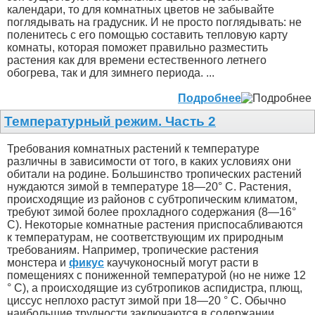
календари, то для комнатных цветов не забывайте
поглядывать на градусник. И не просто поглядывать: не
поленитесь с его помощью составить тепловую карту
комнаты, которая поможет правильно разместить
растения как для времени естественного летнего
обогрева, так и для зимнего периода. ...
Подробнее
Температурный режим. Часть 2
Требования комнатных растений к температуре
различны в зависимости от того, в каких условиях они
обитали на родине. Большинство тропических растений
нуждаются зимой в температуре 18—20° С. Растения,
происходящие из районов с субтропическим климатом,
требуют зимой более прохладного содержания (8—16°
С). Некоторые комнатные растения приспосабливаются
к температурам, не соответствующим их природным
требованиям. Например, тропические растения
монстера и
фикус
каучуконосный могут расти в
помещениях с пониженной температурой (но не ниже 12
° С), а происходящие из субтропиков аспидистра, плющ,
циссус неплохо растут зимой при 18—20 ° С. Обычно
наибольшие трудности заключаются в содержании