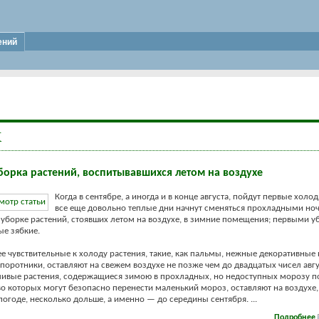
ений
Х
борка растений, воспитывавшихся летом на воздухе
Когда в сентябре, а иногда и в конце августа, пойдут первые хол
все еще довольно теплые дни начнут сменяться прохладными но
 уборке растений, стоявших летом на воздухе, в зимние помещения; первыми у
ые зябкие.
ее чувствительные к холоду растения, такие, как пальмы, нежные декоративные
апоротники, оставляют на свежем воздухе не позже чем до двадцатых чисел авгу
ивые растения, содержащиеся зимою в прохладных, но недоступных морозу 
о которых могут безопасно перенести маленький мороз, оставляют на воздухе,
огоде, несколько дольше, а именно — до середины сентября. ...
Подробнее