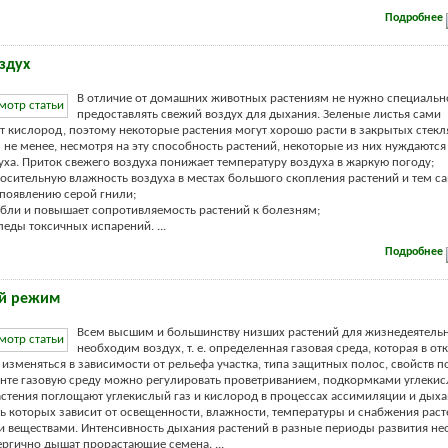
Подробнее
здух
В отличие от домашних животных растениям не нужно специальн
предоставлять свежий воздух для дыхания. Зеленые листья сами
 кислород, поэтому некоторые растения могут хорошо расти в закрытых стек
м не менее, несмотря на эту способность растений, некоторые из них нуждаются
уха. Приток свежего воздуха понижает температуру воздуха в жаркую погоду;
осительную влажность воздуха в местах большого скопления растений и тем 
 появлению серой гнили;
ебли и повышает сопротивляемость растений к болезням;
леды токсичных испарений. ...
Подробнее
й режим
Всем высшим и большинству низших растений для жизнедеятель
необходим воздух, т. е. определенная газовая среда, которая в о
изменяться в зависимости от рельефа участка, типа защитных полос, свойств поч
нте газовую среду можно регулировать проветриванием, подкормками углекис
астения поглощают углекислый газ и кислород в процессах ассимиляции и дыха
ь которых зависит от освещенности, влажности, температуры и снабжения рас
 веществами. Интенсивность дыхания растений в разные периоды развития не
ргично дышат прорастающие семена. ...