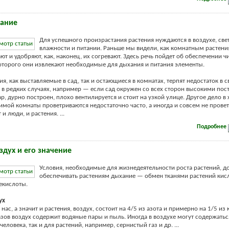
вание
Для успешного произрастания растения нуждаются в воздухе, свет
влажности и питании. Раньше мы видели, как комнатным растения
ют и удобряют, как, наконец, их согревают. Здесь речь пойдет об обеспечении ч
которого они извлекают необходимые для дыхания и питания элементы.
ия, как выставляемые в сад, так и остающиеся в комнатах, терпят недостаток в 
 в редких случаях, например — если сад окружен со всех сторон высокими пос
ар, дурно построен, плохо вентилируется и стоит на узкой улице. Другое дело в
зимой комнаты проветриваются недостаточно часто, а иногда и совсем не провет
 и люди, и растения. ...
Подробнее
здух и его значение
Условия, необходимые для жизнедеятельности роста растений, 
обеспечивать растениям дыхание — обмен тканями растений кис
лекислоты.
ух
с, а значит и растения, воздух, состоит на 4/5 из азота и примерно на 1/5 из
азов воздух содержит водяные пары и пыль. Иногда в воздухе могут содержатьс
 человека, так и для растений, например, сернистый газ и др. ...