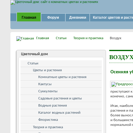
Главная
Форум
Дневники
Каталог цветов и раст
Главная
Статьи
Теория и практика
Воздух
Цветочный дом
ВОЗДУ
Статьи
Цветы и растения
Осенняя у
Комнатные цветы и растения
Кактусы
Суккуленты
приступают к
конечно, сам
Садовые растения и цветы
Водные растения
Итак, наибол
растения и п
Каталог водных растений
более выносл
Флористика
и большинств
нормальной п
Теория и практика