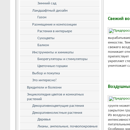
Зимний сад
Ландшафтный дизайн
Газон
Свежий во
Размещение и композиции
Растения в интерьере
вырабатывают
Сухоцветы
емкостях. Те
Балкон
свежего возд
понижает отн
Инструменты и химикаты
препятствует
Биорегуляторы и стимуляторы
укрепляет ст
уничтожает с
Цветочные горшки
Выбор и покупка
Это интересно!
Воздушны
Вредители и болезни
Энциклопедия цветов и комнатных
растений
Декоративноцветущие растения
грунте может 
закрытом гру
Декоративнолистные растения
Из воздуха р
Деревья
интенсивност
питательными
Лианы, ампельные, почвопокровные
Особенно эне