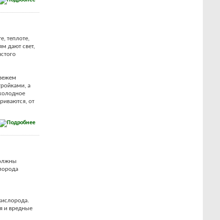
е, теплоте,
м дают свет,
истого
свежем
тройками, а
 холодное
риваются, от
должны
лорода
 кислорода.
я и вредные