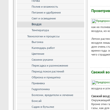
Почва
Полив и влажность
Проветри
Питание и удобрения
Свет и освещение
Воздух
как их полива
Температура
воздуха, из 
Технологии и процессы
Летом растен
Выгонка
воздухе лишь
дом очень ст
Календарь работ
время года: 
Цветение
чего страдают
Своими руками
Пересадка и размножение
Период покоя растений
Свежий во
Обрезка и прищипка
Прививка
воздуха и уг
Гидропоника
Болезни, вредители и лечение
Свежий возд
Окружающий на
Бонсай
Кроме этих г
Садик в бутылке
газы, как для