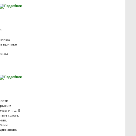
о
лянных
 в притоке
самым
ности
ткрытом
вы и т. д. В
лым газом.
ния,
тений
одинакова.