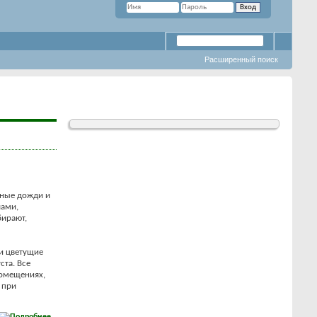
Расширенный поиск
одные дожди и
чами,
бирают,
 и цветущие
ста. Все
помещениях,
 при